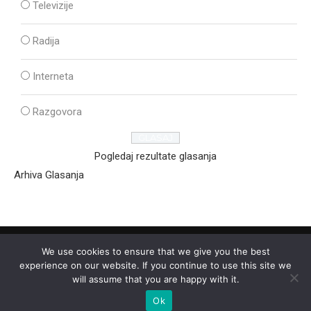
Televizije
Radija
Interneta
Razgovora
Pogledaj rezultate glasanja
Arhiva Glasanja
We use cookies to ensure that we give you the best
experience on our website. If you continue to use this site we
will assume that you are happy with it.
Ok
2025 - © - Ozon Media Sremska Mitrovica