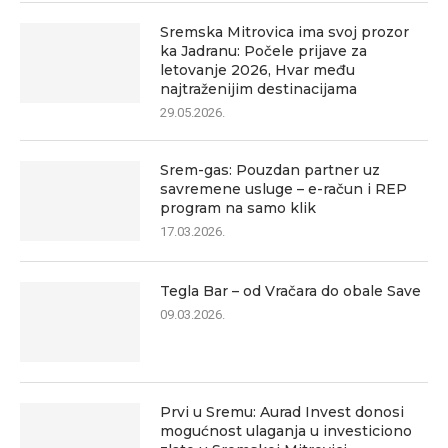
Sremska Mitrovica ima svoj prozor
ka Jadranu: Počele prijave za
letovanje 2026, Hvar među
najtraženijim destinacijama
29.05.2026.
Srem-gas: Pouzdan partner uz
savremene usluge – e-račun i REP
program na samo klik
17.03.2026.
Tegla Bar – od Vračara do obale Save
09.03.2026.
Prvi u Sremu: Aurad Invest donosi
mogućnost ulaganja u investiciono