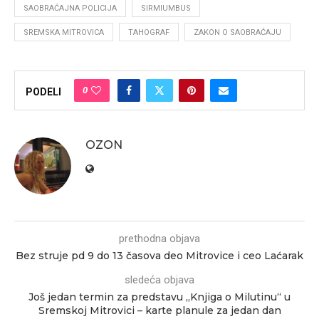
SAOBRAĆAJNA POLICIJA
SIRMIUMBUS
SREMSKA MITROVICA
TAHOGRAF
ZAKON O SAOBRAĆAJU
0
PODELI
OZON
prethodna objava
Bez struje pd 9 do 13 časova deo Mitrovice i ceo Laćarak
sledeća objava
Još jedan termin za predstavu „Knjiga o Milutinu“ u
Sremskoj Mitrovici – karte planule za jedan dan