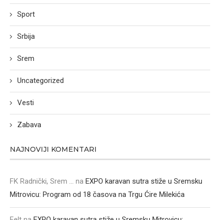
Sport
Srbija
Srem
Uncategorized
Vesti
Zabava
NAJNOVIJI KOMENTARI
FK Radnički, Srem ...
na
EXPO karavan sutra stiže u Sremsku
Mitrovicu: Program od 18 časova na Trgu Ćire Milekića
Felt
na
EXPO karavan sutra stiže u Sremsku Mitrovicu: