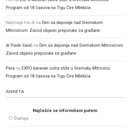
Program od 18 časova na Trgu Ćire Milekića
Nasmeja me dr
na
Dim sa deponije nad Sremskom
Mitrovicom: Zavod objavio preporuke za građane
dr Pavle Savić
na
Dim sa deponije nad Sremskom Mitrovicom:
Zavod objavio preporuke za građane
Pera
na
EXPO karavan sutra stiže u Sremsku Mitrovicu:
Program od 18 časova na Trgu Ćire Milekića
ANKETA
Najčešće se informišem putem:
Štampe