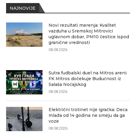
NAJNOVIJE
Novi rezultati merenja: Kvalitet
vazduha u Sremskoj Mitrovici
uglavnom dobar, PM10 čestice ispod
granične vrednosti
08.08.2026.
Sutra fudbalski duel na Mitros areni:
FK Mitros dočekuje Budućnost iz
Salaša Noćajskog
08.08.2026.
Električni trotinet nije igračka: Deca
mlađa od 14 godina ne smeju da ga
voze
08.08.2026.