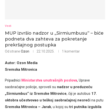
Vesti
MUP izvršio nadzor u „Sirmiumbusu“ – biće
podneta dva zahteva za pokretanje
prekršajnog postupka
Od strane
Ozon
22.10.2025.
1 komentar
Autor: Ozon Media
Sremska Mitrovica
Pripadnici
Ministarstva unutrašnjih poslova
, Uprave
saobraćajne policije, sproveli su
nadzor u preduzeću
„Sirmiumbus“ iz Sremske Mitrovice
, čiji je autobus
17.
oktobra učestvovao u teškoj saobraćajnoj nesreći
na putu
Sremska Mitrovica – Jarak
, u kojoj su
tri putnika izgubila