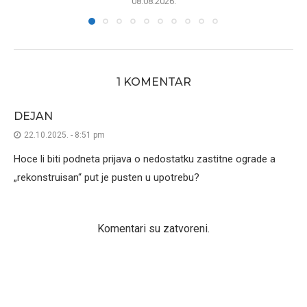
08.08.2026.
1 KOMENTAR
DEJAN
22.10.2025. - 8:51 pm
Hoce li biti podneta prijava o nedostatku zastitne ograde a
„rekonstruisan“ put je pusten u upotrebu?
Komentari su zatvoreni.