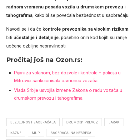
radnom vremenu posada vozila u drumskom prevozu i
tahografima
, kako bi se povećala bezbednost u saobraćaju.
Navodi se i da će
kontrole prevoznika sa visokim rizikom
biti
učestalije i detaljnije
, posebno onih kod kojih su ranije
uočene ozbiljne nepravilnosti.
Pročitaj još na Ozon.rs:
Pijani za volanom, bez dozvole i kontrole – policija u
Mitrovici sankcionisala osmoricu vozača
Vlada Srbije usvojila izmene Zakona o radu vozača u
drumskom prevozu i tahografima
BEZBEDNOST SAOBRAĆAJA
DRUMСКИ PREVOZ
JARAK
KAZNE
MUP
SAOBRAĆAJNA NESREĆA