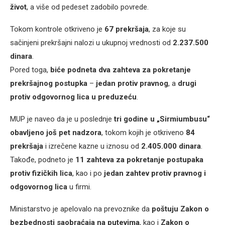
život
, a više od pedeset zadobilo povrede.
Tokom kontrole otkriveno je
67 prekršaja
, za koje su
sačinjeni prekršajni nalozi u ukupnoj vrednosti od
2.237.500
dinara
.
Pored toga,
biće podneta dva zahteva za pokretanje
prekršajnog postupka
–
jedan protiv pravnog
, a
drugi
protiv odgovornog lica u preduzeću
.
MUP je naveo da je u poslednje
tri godine u „Sirmiumbusu“
obavljeno još pet nadzora
, tokom kojih je otkriveno
84
prekršaja
i izrečene kazne u iznosu od
2.405.000 dinara
.
Takođe, podneto je
11 zahteva za pokretanje postupaka
protiv fizičkih lica
, kao i po
jedan zahtev protiv pravnog i
odgovornog lica
u firmi.
Ministarstvo je apelovalo na prevoznike da
poštuju Zakon o
bezbednosti saobraćaja na putevima
, kao i
Zakon o