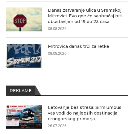
Danas zatvaranje ulica u Sremskoj
Mitrovici: Evo gde će saobraćaj biti
obustavljen od 19 do 23 časa
08.08.2026.
Mitrovica danas trči za retke
08.08.2026.
REKLAME
Letovanje bez stresa: Sirmiumbus
vas vodi do najlepših destinacija
crnogorskog primorja
28.07.2026.