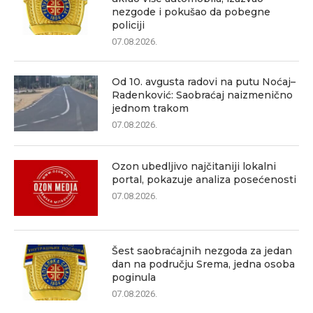
nezgode i pokušao da pobegne
policiji
07.08.2026.
Od 10. avgusta radovi na putu Noćaj–
Radenković: Saobraćaj naizmenično
jednom trakom
07.08.2026.
Ozon ubedljivo najčitaniji lokalni
portal, pokazuje analiza posećenosti
07.08.2026.
Šest saobraćajnih nezgoda za jedan
dan na području Srema, jedna osoba
poginula
07.08.2026.