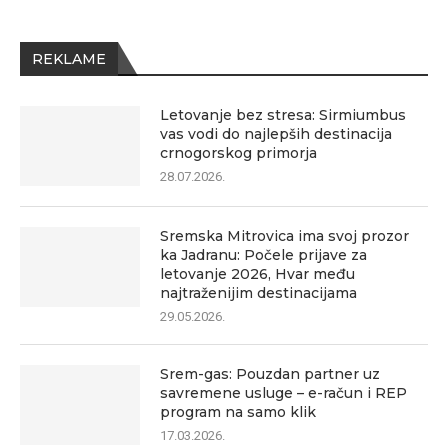
REKLAME
Letovanje bez stresa: Sirmiumbus
vas vodi do najlepših destinacija
crnogorskog primorja
28.07.2026.
Sremska Mitrovica ima svoj prozor
ka Jadranu: Počele prijave za
letovanje 2026, Hvar među
najtraženijim destinacijama
29.05.2026.
Srem-gas: Pouzdan partner uz
savremene usluge – e-račun i REP
program na samo klik
17.03.2026.