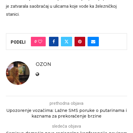
je zatvarala saobraćaj u ulicama koje vode ka železničkoj
stanici.
0
PODELI
OZON
prethodna objava
Upozorenje vozačima: Lažne SMS poruke o putarinama i
kaznama za prekoračenje brzine
sledeća objava