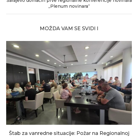
Sarajevo domaćin prve regionalne konferencije novinara
„Plenum novinara“
MOŽDA VAM SE SVIDI I
Štab za vanredne situacije: Požar na Regionalnoj