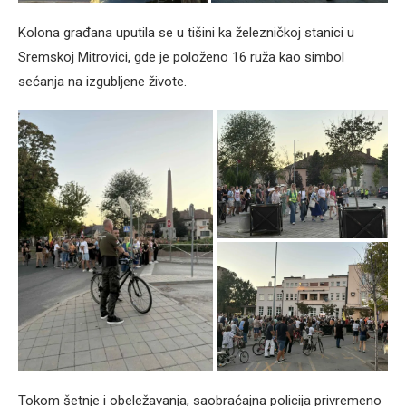
Kolona građana uputila se u tišini ka železničkoj stanici u
Sremskoj Mitrovici, gde je položeno 16 ruža kao simbol
sećanja na izgubljene živote.
Tokom šetnje i obeležavanja, saobraćajna policija privremeno