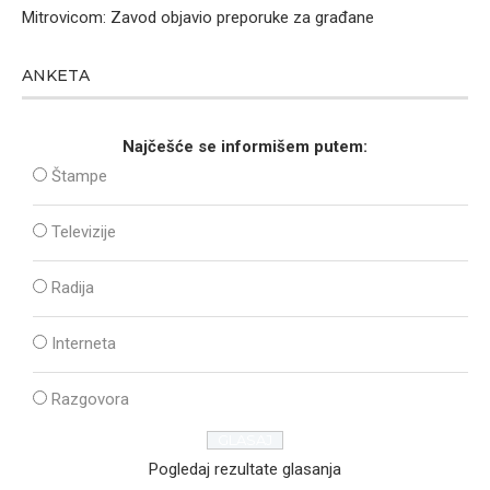
Mitrovicom: Zavod objavio preporuke za građane
ANKETA
Najčešće se informišem putem:
Štampe
Televizije
Radija
Interneta
Razgovora
Pogledaj rezultate glasanja