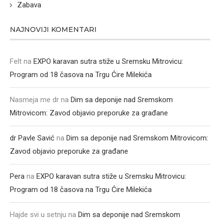
Zabava
NAJNOVIJI KOMENTARI
Felt
na
EXPO karavan sutra stiže u Sremsku Mitrovicu:
Program od 18 časova na Trgu Ćire Milekića
Nasmeja me dr
na
Dim sa deponije nad Sremskom
Mitrovicom: Zavod objavio preporuke za građane
dr Pavle Savić
na
Dim sa deponije nad Sremskom Mitrovicom:
Zavod objavio preporuke za građane
Pera
na
EXPO karavan sutra stiže u Sremsku Mitrovicu:
Program od 18 časova na Trgu Ćire Milekića
Hajde svi u setnju
na
Dim sa deponije nad Sremskom