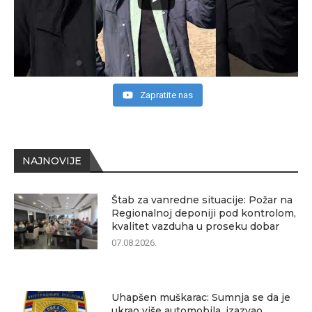
Zapratite nas
NAJNOVIJE
Štab za vanredne situacije: Požar na
Regionalnoj deponiji pod kontrolom,
kvalitet vazduha u proseku dobar
07.08.2026.
Uhapšen muškarac: Sumnja se da je
ukrao više automobila, izazvao