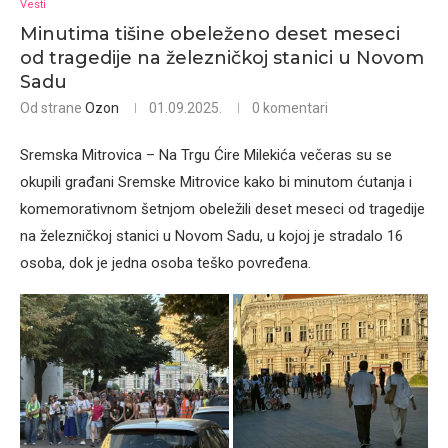
Vesti
Minutima tišine obeleženo deset meseci
od tragedije na železničkoj stanici u Novom
Sadu
Od strane
Ozon
01.09.2025.
0 komentari
Sremska Mitrovica – Na Trgu Ćire Milekića večeras su se
okupili građani Sremske Mitrovice kako bi minutom ćutanja i
komemorativnom šetnjom obeležili deset meseci od tragedije
na železničkoj stanici u Novom Sadu, u kojoj je stradalo 16
osoba, dok je jedna osoba teško povređena.