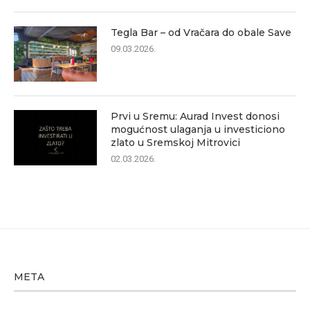
Tegla Bar – od Vračara do obale Save
09.03.2026.
Prvi u Sremu: Aurad Invest donosi
mogućnost ulaganja u investiciono
zlato u Sremskoj Mitrovici
02.03.2026.
META