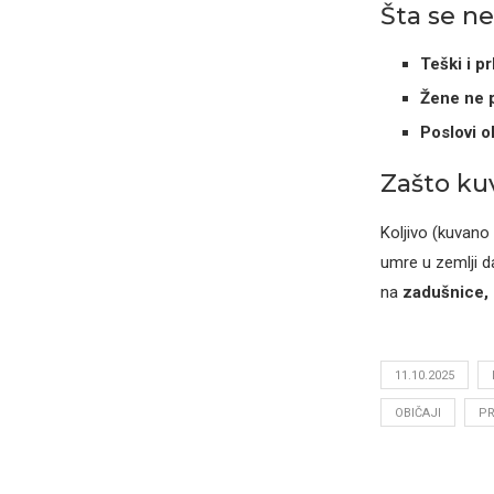
Šta se n
Teški i pr
Žene ne p
Poslovi o
Zašto ku
Koljivo (kuvan
umre u zemlji da
na
zadušnice, 
11.10.2025
OBIČAJI
PR