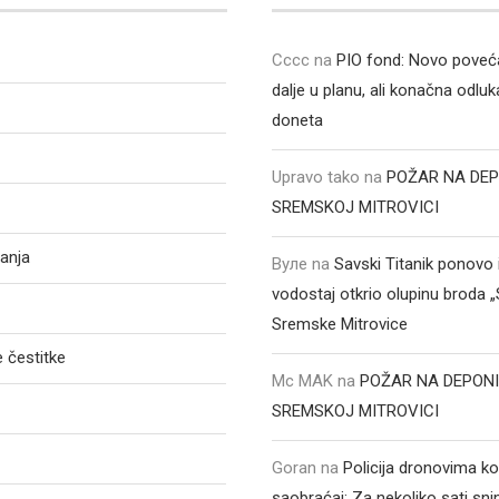
Cccc
na
PIO fond: Novo poveća
dalje u planu, ali konačna odluka
doneta
Upravo tako
na
POŽAR NA DEP
SREMSKOJ MITROVICI
anja
Вуле
na
Savski Titanik ponovo 
vodostaj otkrio olupinu broda 
Sremske Mitrovice
 čestitke
Mc MAK
na
POŽAR NA DEPONI
SREMSKOJ MITROVICI
Goran
na
Policija dronovima ko
saobraćaj: Za nekoliko sati sni