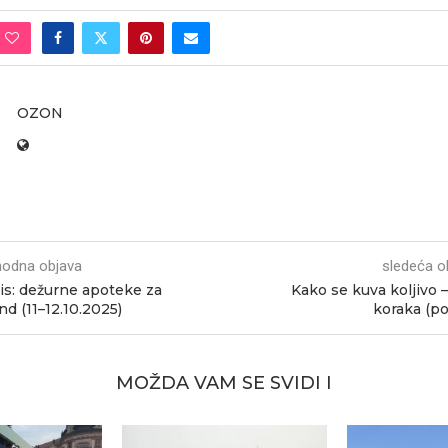
OZON
hodna objava
sledeća o
is: dežurne apoteke za
Kako se kuva koljivo 
nd (11–12.10.2025)
koraka (p
MOŽDA VAM SE SVIDI I