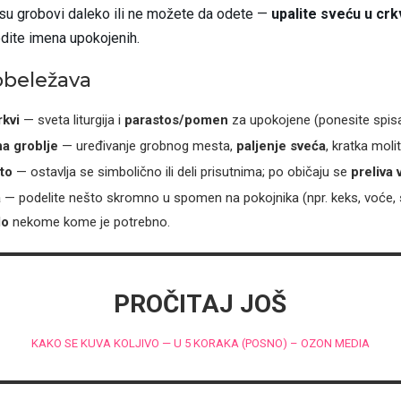
su grobovi daleko ili ne možete da odete —
upalite sveću u crk
edite imena upokojenih.
obeležava
rkvi
— sveta liturgija i
parastos/pomen
za upokojene (ponesite spis
a groblje
— uređivanje grobnog mesta,
paljenje sveća
, kratka molit
to
— ostavlja se simbolično ili deli prisutnima; po običaju se
preliva
a
— podelite nešto skromno u spomen na pokojnika (npr. keks, voće, sok
lo
nekome kome je potrebno.
PROČITAJ JOŠ
KAKO SE KUVA KOLJIVO — U 5 KORAKA (POSNO) – OZON MEDIA