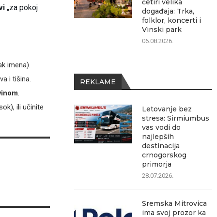
četiri velika
vi
„za pokoj
događaja: Trka,
folklor, koncerti i
Vinski park
06.08.2026.
ak imena).
va i tišina.
REKLAME
 vinom
.
), ili učinite
Letovanje bez
stresa: Sirmiumbus
vas vodi do
najlepših
destinacija
crnogorskog
primorja
28.07.2026.
Sremska Mitrovica
ima svoj prozor ka