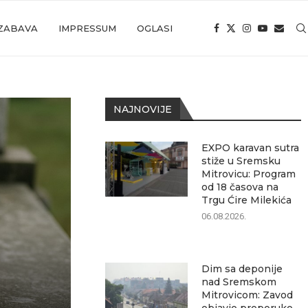
ZABAVA
IMPRESSUM
OGLASI
NAJNOVIJE
EXPO karavan sutra
stiže u Sremsku
Mitrovicu: Program
od 18 časova na
Trgu Ćire Milekića
06.08.2026.
Dim sa deponije
nad Sremskom
Mitrovicom: Zavod