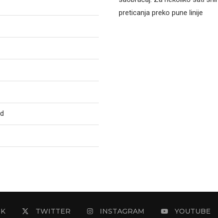
preticanja preko pune linije
ed
OK
TWITTER
INSTAGRAM
YOUTUBE