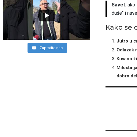
Savet:
ako 
duše“ i nav
Kako se 
Jutro u c
Zapratite nas
Odlazak n
Kuvano ži
Milostinj
dobro de