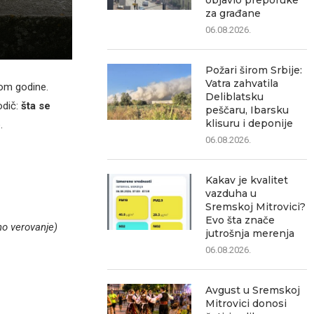
objavio preporuke
za građane
06.08.2026.
Požari širom Srbije:
Vatra zahvatila
kom godine.
Deliblatsku
odič:
šta se
peščaru, Ibarsku
klisuru i deponije
.
06.08.2026.
Kakav je kvalitet
vazduha u
Sremskoj Mitrovici?
Evo šta znače
no verovanje)
jutrošnja merenja
06.08.2026.
Avgust u Sremskoj
Mitrovici donosi