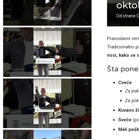
okto
Od strane
Pravoslavni ver
Tradicionalno 
nosi, kako se 
Šta pone
Cveće
Za pok
Za pok
Kuvano ži
Sveće
(po
Mali pešk