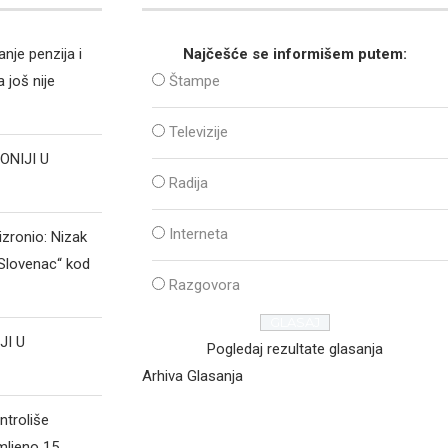
nje penzija i
Najčešće se informišem putem:
 još nije
Štampe
Televizije
ONIJI U
Radija
Interneta
izronio: Nizak
„Slovenac“ kod
Razgovora
JI U
Pogledaj rezultate glasanja
Arhiva Glasanja
ntroliše
mljeno 15