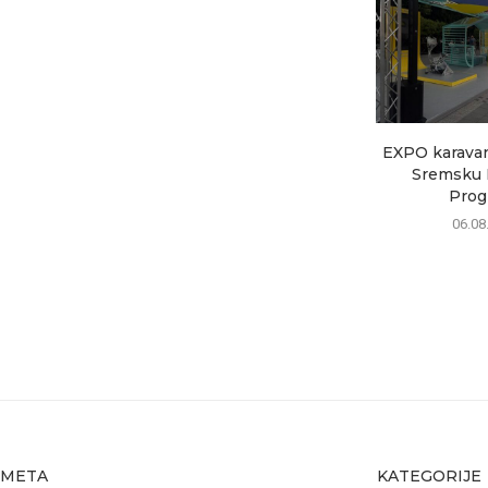
EXPO karavan 
Sremsku M
Progr
06.08
META
KATEGORIJE