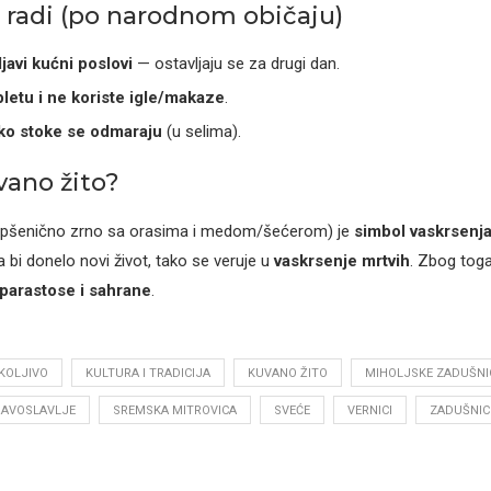
e radi (po narodnom običaju)
ljavi kućni poslovi
— ostavljaju se za drugi dan.
letu i ne koriste igle/makaze
.
ko stoke se odmaraju
(u selima).
vano žito?
o pšenično zrno sa orasima i medom/šećerom) je
simbol vaskrsenj
 bi donelo novi život, tako se veruje u
vaskrsenje mrtvih
. Zbog toga
parastose i sahrane
.
KOLJIVO
KULTURA I TRADICIJA
KUVANO ŽITO
MIHOLJSKE ZADUŠNI
AVOSLAVLJE
SREMSKA MITROVICA
SVEĆE
VERNICI
ZADUŠNIC