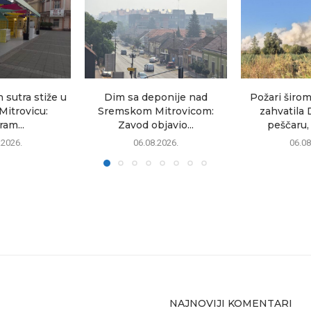
sutra stiže u
Dim sa deponije nad
Požari širom
itrovicu:
Sremskom Mitrovicom:
zahvatila 
am...
Zavod objavio...
peščaru, 
.2026.
06.08.2026.
06.08
NAJNOVIJI KOMENTARI