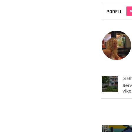
0
PODELI
pret
Serv
vike