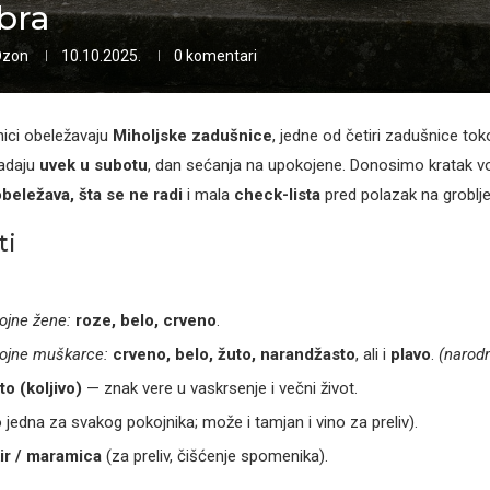
bra
Ozon
10.10.2025.
0 komentari
nici obeležavaju
Miholjske zadušnice
, jedne od četiri zadušnice to
padaju
uvek u subotu
, dan sećanja na upokojene. Donosimo kratak v
obeležava, šta se ne radi
i mala
check-lista
pred polazak na groblje
ti
ojne žene:
roze, belo, crveno
.
ojne muškarce:
crveno, belo, žuto, narandžasto
, ali i
plavo
.
(narod
to (koljivo)
— znak vere u vaskrsenje i večni život.
 jedna za svakog pokojnika; može i tamjan i vino za preliv).
ir / maramica
(za preliv, čišćenje spomenika).