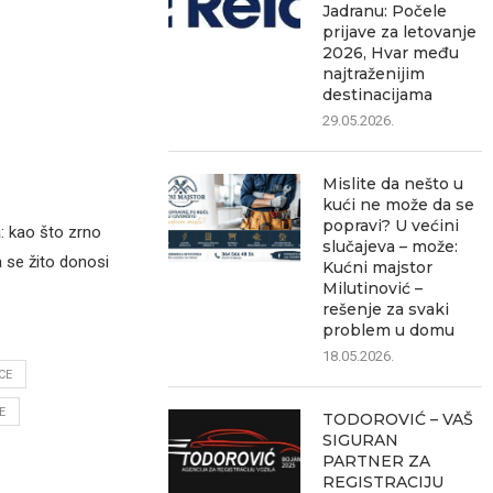
Jadranu: Počele
prijave za letovanje
2026, Hvar među
najtraženijim
destinacijama
29.05.2026.
Mislite da nešto u
kući ne može da se
popravi? U većini
a
: kao što zrno
slučajeva – može:
 se žito donosi
Kućni majstor
Milutinović –
rešenje za svaki
problem u domu
18.05.2026.
CE
E
TODOROVIĆ – VAŠ
SIGURAN
PARTNER ZA
REGISTRACIJU