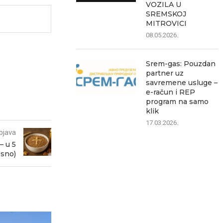
VOZILA U
SREMSKOJ
MITROVICI
08.05.2026.
Srem-gas: Pouzdan
partner uz
savremene usluge –
e-račun i REP
program na samo
klik
17.03.2026.
bjava
— u 5
osno)