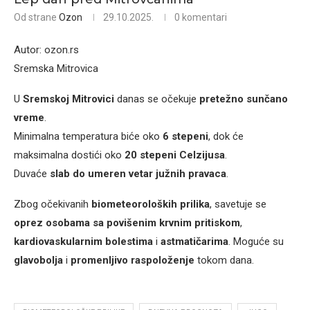
Od strane
Ozon
29.10.2025.
0 komentari
Autor: ozon.rs
Sremska Mitrovica
U
Sremskoj Mitrovici
danas se očekuje
pretežno sunčano
vreme
.
Minimalna temperatura biće oko
6 stepeni
, dok će
maksimalna dostići oko
20 stepeni Celzijusa
.
Duvaće
slab do umeren vetar južnih pravaca
.
Zbog očekivanih
biometeoroloških prilika
, savetuje se
oprez osobama sa povišenim krvnim pritiskom
,
kardiovaskularnim bolestima
i
astmatičarima
. Moguće su
glavobolja
i
promenljivo raspoloženje
tokom dana.