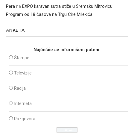
Pera
na
EXPO karavan sutra stiže u Sremsku Mitrovicu:
Program od 18 časova na Trgu Ćire Milekića
ANKETA
Najčešće se informišem putem:
Štampe
Televizije
Radija
Interneta
Razgovora