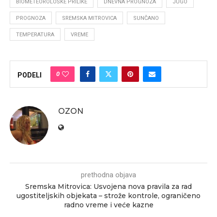
BIOMETEOROLOŠKE PRILIKE
DNEVNA PROGNOZA
JUGO
PROGNOZA
SREMSKA MITROVICA
SUNČANO
TEMPERATURA
VREME
0
PODELI
OZON
prethodna objava
Sremska Mitrovica: Usvojena nova pravila za rad
ugostiteljskih objekata – strože kontrole, ograničeno
radno vreme i veće kazne