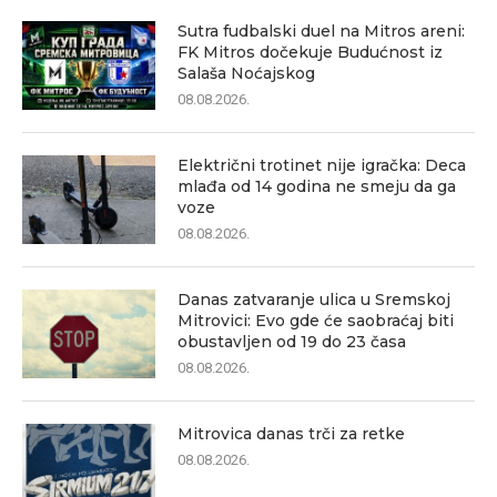
Sutra fudbalski duel na Mitros areni:
FK Mitros dočekuje Budućnost iz
Salaša Noćajskog
08.08.2026.
Električni trotinet nije igračka: Deca
mlađa od 14 godina ne smeju da ga
voze
08.08.2026.
Danas zatvaranje ulica u Sremskoj
Mitrovici: Evo gde će saobraćaj biti
obustavljen od 19 do 23 časa
08.08.2026.
Mitrovica danas trči za retke
08.08.2026.