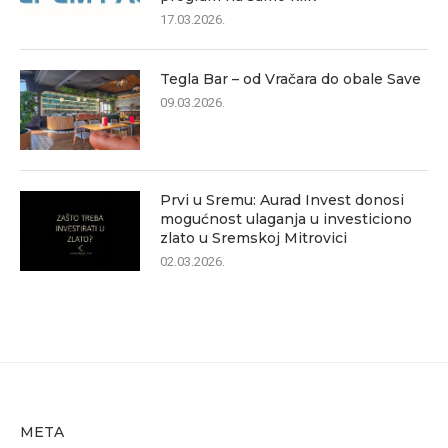
17.03.2026.
Tegla Bar – od Vračara do obale Save
09.03.2026.
Prvi u Sremu: Aurad Invest donosi
mogućnost ulaganja u investiciono
zlato u Sremskoj Mitrovici
02.03.2026.
META