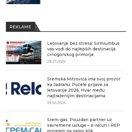
REKLAME
Letovanje bez stresa: Sirmiumbus
vas vodi do najlepših destinacija
crnogorskog primorja
28.07.2026.
Sremska Mitrovica ima svoj prozor
ka Jadranu: Počele prijave za
letovanje 2026, Hvar među
najtraženijim destinacijama
29.05.2026.
Srem-gas: Pouzdan partner uz
savremene usluge – e-račun i REP
program na samo klik