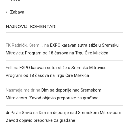
Zabava
NAJNOVIJI KOMENTARI
FK Radnički, Srem ...
na
EXPO karavan sutra stiže u Sremsku
Mitrovicu: Program od 18 časova na Trgu Ćire Milekića
Felt
na
EXPO karavan sutra stiže u Sremsku Mitrovicu:
Program od 18 časova na Trgu Ćire Milekića
Nasmeja me dr
na
Dim sa deponije nad Sremskom
Mitrovicom: Zavod objavio preporuke za građane
dr Pavle Savić
na
Dim sa deponije nad Sremskom Mitrovicom:
Zavod objavio preporuke za građane