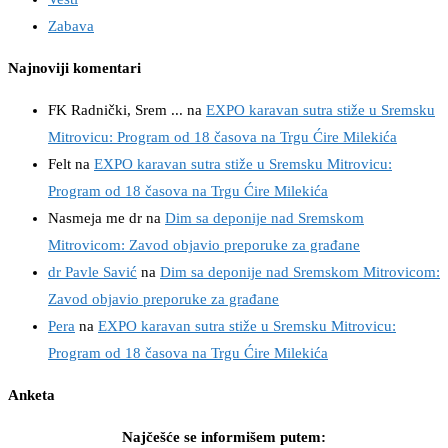
Zabava
Najnoviji komentari
FK Radnički, Srem ...
na
EXPO karavan sutra stiže u Sremsku
Mitrovicu: Program od 18 časova na Trgu Ćire Milekića
Felt
na
EXPO karavan sutra stiže u Sremsku Mitrovicu:
Program od 18 časova na Trgu Ćire Milekića
Nasmeja me dr
na
Dim sa deponije nad Sremskom
Mitrovicom: Zavod objavio preporuke za građane
dr Pavle Savić
na
Dim sa deponije nad Sremskom Mitrovicom:
Zavod objavio preporuke za građane
Pera
na
EXPO karavan sutra stiže u Sremsku Mitrovicu:
Program od 18 časova na Trgu Ćire Milekića
Anketa
Najčešće se informišem putem: