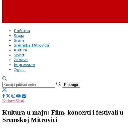
Početna
Srbija
Srem
Sremska Mitrovica
Kultura
Sport
Zabava
Impressum
Oglasi
Pretraga
Kultura
Vesti
Kultura u maju: Film, koncerti i festivali u
Sremskoj Mitrovici