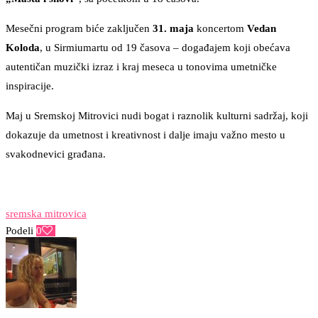
Mesečni program biće zaključen
31. maja
koncertom
Vedan
Koloda
, u Sirmiumartu od 19 časova – događajem koji obećava
autentičan muzički izraz i kraj meseca u tonovima umetničke
inspiracije.
Maj u Sremskoj Mitrovici nudi bogat i raznolik kulturni sadržaj, koji
dokazuje da umetnost i kreativnost i dalje imaju važno mesto u
svakodnevici građana.
sremska mitrovica
Podeli
0
Facebook
Twitter
Pinterest
Email