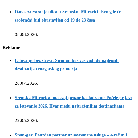
Danas zatvaranje ulica u Sremskoj Mitrovici: Evo gde će
saobraćaj biti obustavljen od 19 do 23 časa
08.08.2026.
Reklame
Letovanje bez stresa: Sirmiumbus vas vodi do najlepših
destinacija crnogorskog primorja
28.07.2026.
Sremska Mitrovica ima svoj prozor ka Jadranu: Počele prijave
za letovanje 2026, Hvar među najtraženijim destinacijama
29.05.2026.
Srem-gas: Pouzdan partner uz savremene usluge – e-račun i