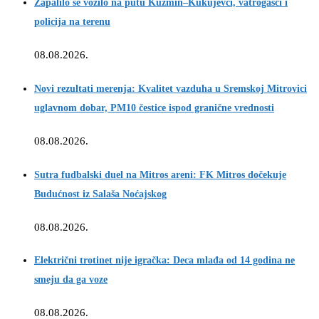
Zapalilo se vozilo na putu Kuzmin–Kukujevci, vatrogasci i
policija na terenu
08.08.2026.
Novi rezultati merenja: Kvalitet vazduha u Sremskoj Mitrovici
uglavnom dobar, PM10 čestice ispod granične vrednosti
08.08.2026.
Sutra fudbalski duel na Mitros areni: FK Mitros dočekuje
Budućnost iz Salaša Noćajskog
08.08.2026.
Električni trotinet nije igračka: Deca mlađa od 14 godina ne
smeju da ga voze
08.08.2026.