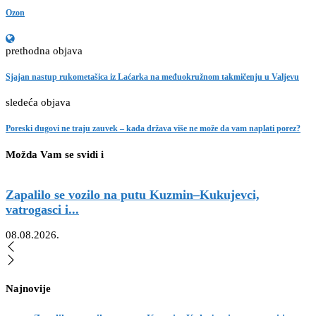
Ozon
prethodna objava
Sjajan nastup rukometašica iz Laćarka na međuokružnom takmičenju u Valjevu
sledeća objava
Poreski dugovi ne traju zauvek – kada država više ne može da vam naplati porez?
Možda Vam se svidi i
Zapalilo se vozilo na putu Kuzmin–Kukujevci,
vatrogasci i...
M
08.08.2026.
0
Najnovije