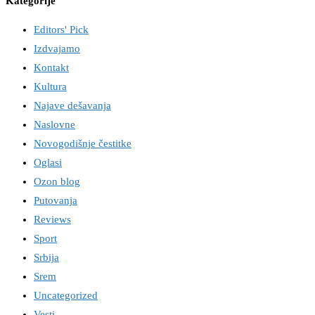
Kategorije
Editors' Pick
Izdvajamo
Kontakt
Kultura
Najave dešavanja
Naslovne
Novogodišnje čestitke
Oglasi
Ozon blog
Putovanja
Reviews
Sport
Srbija
Srem
Uncategorized
Vesti