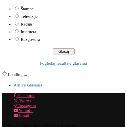
Štampe
Televizije
Radija
Interneta
Razgovora
Pogledaj rezultate glasanja
Loading ...
Arhiva Glasanja
Facebook
Twitter
Instagram
Youtube
Email
2025 - © - Ozon Media Sremska Mitrovica