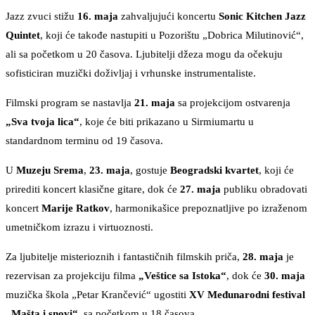
Jazz zvuci stižu
16. maja
zahvaljujući koncertu
Sonic Kitchen Jazz
Quintet
, koji će takođe nastupiti u Pozorištu „Dobrica Milutinović“,
ali sa početkom u 20 časova. Ljubitelji džeza mogu da očekuju
sofisticiran muzički doživljaj i vrhunske instrumentaliste.
Filmski program se nastavlja
21. maja
sa projekcijom ostvarenja
„Sva tvoja lica“
, koje će biti prikazano u Sirmiumartu u
standardnom terminu od 19 časova.
U
Muzeju Srema
,
23. maja
, gostuje
Beogradski kvartet
, koji će
prirediti koncert klasične gitare, dok će
27. maja
publiku obradovati
koncert
Marije Ratkov
, harmonikašice prepoznatljive po izraženom
umetničkom izrazu i virtuoznosti.
Za ljubitelje misterioznih i fantastičnih filmskih priča,
28. maja
je
rezervisan za projekciju filma
„Veštice sa Istoka“
, dok će
30. maja
muzička škola „Petar Krančević“ ugostiti
XV Međunarodni festival
„Mašta i snovi“
, sa početkom u 18 časova.