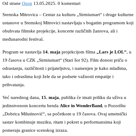
Od strane
Ozon
13.05.2025.
0 komentari
Sremska Mitrovica – Centar za kulturu „Sirmiumart“ i druge kulturne
ustanove u Sremskoj Mitrovici nastavljaju s bogatim programom koji
obuhvata filmske projekcije, koncerte različitih žanrova, ali i
međunarodni festival.
Program se nastavlja
14. maja
projekcijom filma
„Lars je LOL“
, u
19 časova u CZK „Sirmiumart“ (Stari šor 92). Film donosi priču o
odrastanju, različitosti i prijateljstvu, i namenjen je kako mlađima,
tako i odraslima koji žele da se podsete važnosti empatije i
prihvatanja.
Već narednog dana,
15. maja
, publika će imati priliku da uživa u
jedinstvenom koncertu benda
Alice in WonderBand
, u Pozorištu
„Dobrica Milutinović“, sa početkom u 19 časova. Ovaj umetnički
sastav kombinuje muziku, ritam i pokret u performansima koji
pomeraju granice scenskog izraza.