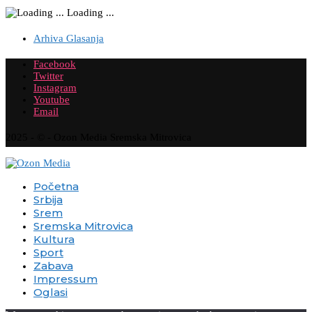
Loading ...
Arhiva Glasanja
Facebook
Twitter
Instagram
Youtube
Email
2025 - © - Ozon Media Sremska Mitrovica
Početna
Srbija
Srem
Sremska Mitrovica
Kultura
Sport
Zabava
Impressum
Oglasi