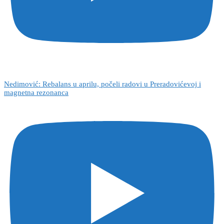
Nedimović: Rebalans u aprilu, počeli radovi u Preradovićevoj i
magnetna rezonanca