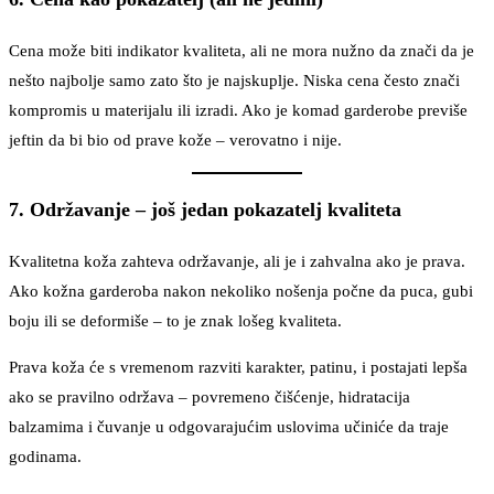
Cena može biti indikator kvaliteta, ali ne mora nužno da znači da je
nešto najbolje samo zato što je najskuplje. Niska cena često znači
kompromis u materijalu ili izradi. Ako je komad garderobe previše
jeftin da bi bio od prave kože – verovatno i nije.
7. Održavanje – još jedan pokazatelj kvaliteta
Kvalitetna koža zahteva održavanje, ali je i zahvalna ako je prava.
Ako kožna garderoba nakon nekoliko nošenja počne da puca, gubi
boju ili se deformiše – to je znak lošeg kvaliteta.
Prava koža će s vremenom razviti karakter, patinu, i postajati lepša
ako se pravilno održava – povremeno čišćenje, hidratacija
balzamima i čuvanje u odgovarajućim uslovima učiniće da traje
godinama.