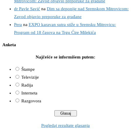
Mitrovicom: Zavod objavio preporuke za građane
dr Pavle Savić
na
Dim sa deponije nad Sremskom Mitrovicom:
Zavod objavio preporuke za građane
Pera
na
EXPO karavan sutra stiže u Sremsku Mitrovicu:
Program od 18 časova na Trgu Ćire Milekića
Anketa
Najčešće se informišem putem:
Štampe
Televizije
Radija
Interneta
Razgovora
Pogledaj rezultate glasanja