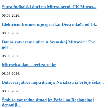
Sutra fudbalski duel na Mitros areni: FK Mitros...
08.08.2026.
Električni trotinet nije igračka: Deca mlađa od 14...
08.08.2026.
Danas zatvaranje ulica u Sremskoj Mitrovici: Evo
gde...
08.08.2026.
Mitrovica danas trči za retke
08.08.2026.
Batrovci jutros najkritičniji: Na izlazu iz Srbije čeka...
08.08.2026.
Štab za vanredne situacije: Požar na Regionalnoj
deponiji...