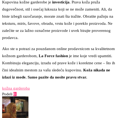
Kupovina kožne garderobe je
investicija
. Prava koža pruža
dugovečnost, stil i osećaj luksuza koji se ne može zameniti. Ali, da
biste izbegli razočaranje, morate znati šta tražite. Obratite pažnju na
teksturu, miris, šavove, obradu, vrstu kože i poreklo proizvoda. Ne
zalećite se za lažno označene proizvode i uvek birajte proverenog
prodavca.
Ako ste u potrazi za pouzdanom online prodavnicom sa kvalitetnom
kožnom garderobom,
La Force fashion
je ime koje vredi upamtiti.
Kombinuju eleganciju, izradu od prave kože i korektne cene – što ih
čini idealnim mestom za vašu sledeću kupovinu.
Koža nikada ne
izlazi iz mode. Samo pazite da nosite pravu stvar.
kožna garderoba
Podeli
0
Facebook
Twitter
Pinterest
Email