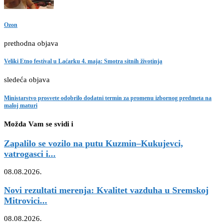
Ozon
prethodna objava
Veliki Etno festival u Laćarku 4. maja: Smotra sitnih životinja
sledeća objava
Ministarstvo prosvete odobrilo dodatni termin za promenu izbornog predmeta na
maloj maturi
Možda Vam se svidi i
Zapalilo se vozilo na putu Kuzmin–Kukujevci,
vatrogasci i...
08.08.2026.
Novi rezultati merenja: Kvalitet vazduha u Sremskoj
Mitrovici...
08.08.2026.