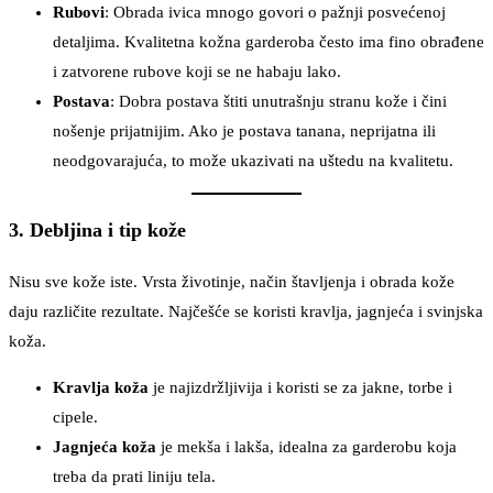
Rubovi
: Obrada ivica mnogo govori o pažnji posvećenoj
detaljima. Kvalitetna kožna garderoba često ima fino obrađene
i zatvorene rubove koji se ne habaju lako.
Postava
: Dobra postava štiti unutrašnju stranu kože i čini
nošenje prijatnijim. Ako je postava tanana, neprijatna ili
neodgovarajuća, to može ukazivati na uštedu na kvalitetu.
3. Debljina i tip kože
Nisu sve kože iste. Vrsta životinje, način štavljenja i obrada kože
daju različite rezultate. Najčešće se koristi kravlja, jagnjeća i svinjska
koža.
Kravlja koža
je najizdržljivija i koristi se za jakne, torbe i
cipele.
Jagnjeća koža
je mekša i lakša, idealna za garderobu koja
treba da prati liniju tela.