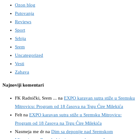
Ozon blog
Putovanja
Reviews
Sport
Srbija
Srem
Uncategorized
Vesti
Zabava
Najnoviji komentari
FK Radnički, Srem ...
na
EXPO karavan sutra stiže u Sremsku
Mitrovicu: Program od 18 časova na Trgu Ćire Milekića
Felt
na
EXPO karavan sutra stiže u Sremsku Mitrovicu:
Program od 18 časova na Trgu Ćire Milekića
Nasmeja me dr
na
Dim sa deponije nad Sremskom