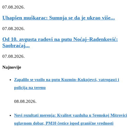
07.08.2026.
Uhapšen muškarac: Sumnja se da je ukrao više...
07.08.2026.
Od 10. avgusta radovi na putu Noćaj–Radenković:
Saobraćaj...
07.08.2026.
Najnovije
Zapalilo se vozilo na putu Kuzmin–Kukujevci, vatrogasci i
policija na terenu
08.08.2026.
Novi rezultati merenja: Kvalitet vazduha u Sremskoj Mitrovici
uglavnom dobar, PM10 čestice ispod granične vrednosti