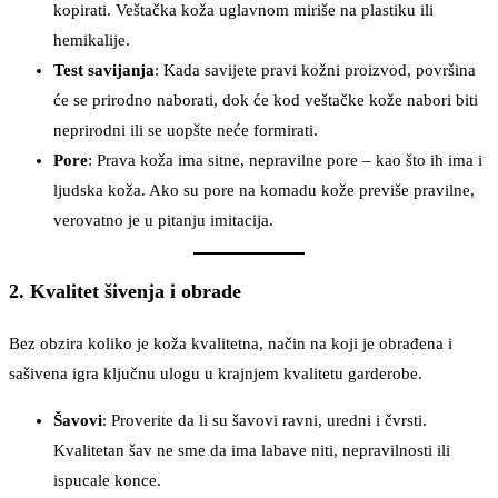
kopirati. Veštačka koža uglavnom miriše na plastiku ili
hemikalije.
Test savijanja
: Kada savijete pravi kožni proizvod, površina
će se prirodno naborati, dok će kod veštačke kože nabori biti
neprirodni ili se uopšte neće formirati.
Pore
: Prava koža ima sitne, nepravilne pore – kao što ih ima i
ljudska koža. Ako su pore na komadu kože previše pravilne,
verovatno je u pitanju imitacija.
2. Kvalitet šivenja i obrade
Bez obzira koliko je koža kvalitetna, način na koji je obrađena i
sašivena igra ključnu ulogu u krajnjem kvalitetu garderobe.
Šavovi
: Proverite da li su šavovi ravni, uredni i čvrsti.
Kvalitetan šav ne sme da ima labave niti, nepravilnosti ili
ispucale konce.