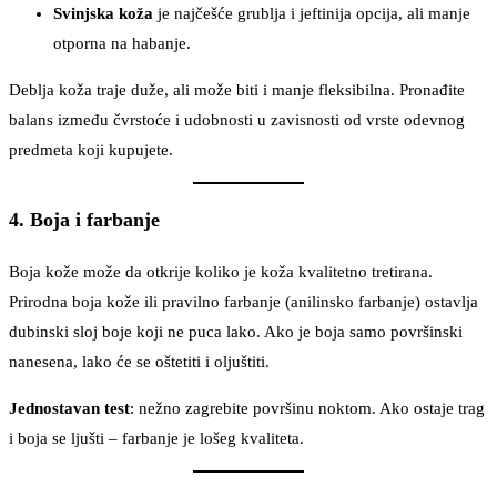
Svinjska koža
je najčešće grublja i jeftinija opcija, ali manje
otporna na habanje.
Deblja koža traje duže, ali može biti i manje fleksibilna. Pronađite
balans između čvrstoće i udobnosti u zavisnosti od vrste odevnog
predmeta koji kupujete.
4. Boja i farbanje
Boja kože može da otkrije koliko je koža kvalitetno tretirana.
Prirodna boja kože ili pravilno farbanje (anilinsko farbanje) ostavlja
dubinski sloj boje koji ne puca lako. Ako je boja samo površinski
nanesena, lako će se oštetiti i oljuštiti.
Jednostavan test
: nežno zagrebite površinu noktom. Ako ostaje trag
i boja se ljušti – farbanje je lošeg kvaliteta.