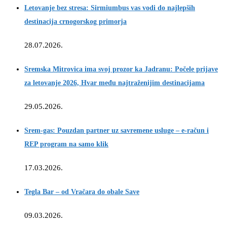
Letovanje bez stresa: Sirmiumbus vas vodi do najlepših
destinacija crnogorskog primorja
28.07.2026.
Sremska Mitrovica ima svoj prozor ka Jadranu: Počele prijave
za letovanje 2026, Hvar među najtraženijim destinacijama
29.05.2026.
Srem-gas: Pouzdan partner uz savremene usluge – e-račun i
REP program na samo klik
17.03.2026.
Tegla Bar – od Vračara do obale Save
09.03.2026.