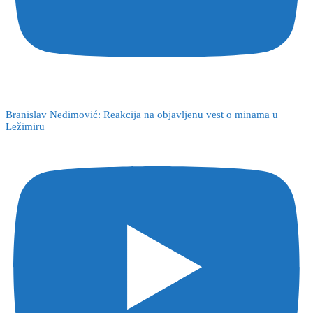
Branislav Nedimović: Reakcija na objavljenu vest o minama u
Ležimiru