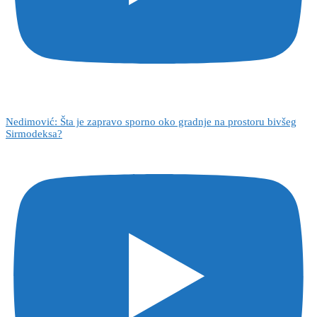
Nedimović: Šta je zapravo sporno oko gradnje na prostoru bivšeg
Sirmodeksa?