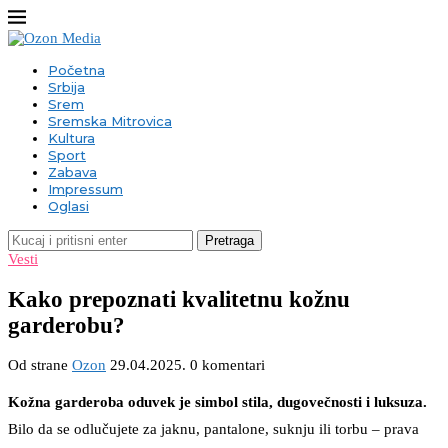
Početna
Srbija
Srem
Sremska Mitrovica
Kultura
Sport
Zabava
Impressum
Oglasi
Pretraga
Vesti
Kako prepoznati kvalitetnu kožnu
garderobu?
Od strane
Ozon
29.04.2025.
0 komentari
Kožna garderoba oduvek je simbol stila, dugovečnosti i luksuza.
Bilo da se odlučujete za jaknu, pantalone, suknju ili torbu – prava