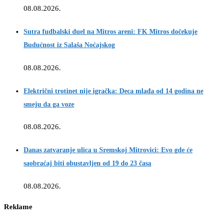
08.08.2026.
Sutra fudbalski duel na Mitros areni: FK Mitros dočekuje
Budućnost iz Salaša Noćajskog
08.08.2026.
Električni trotinet nije igračka: Deca mlađa od 14 godina ne
smeju da ga voze
08.08.2026.
Danas zatvaranje ulica u Sremskoj Mitrovici: Evo gde će
saobraćaj biti obustavljen od 19 do 23 časa
08.08.2026.
Reklame