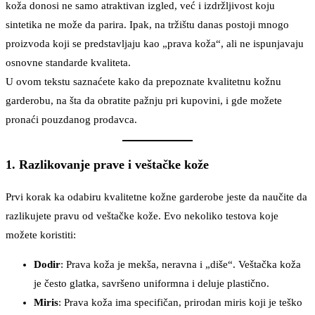
koža donosi ne samo atraktivan izgled, već i izdržljivost koju
sintetika ne može da parira. Ipak, na tržištu danas postoji mnogo
proizvoda koji se predstavljaju kao „prava koža“, ali ne ispunjavaju
osnovne standarde kvaliteta.
U ovom tekstu saznaćete kako da prepoznate kvalitetnu kožnu
garderobu, na šta da obratite pažnju pri kupovini, i gde možete
pronaći pouzdanog prodavca.
1. Razlikovanje prave i veštačke kože
Prvi korak ka odabiru kvalitetne kožne garderobe jeste da naučite da
razlikujete pravu od veštačke kože. Evo nekoliko testova koje
možete koristiti:
Dodir
: Prava koža je mekša, neravna i „diše“. Veštačka koža
je često glatka, savršeno uniformna i deluje plastično.
Miris
: Prava koža ima specifičan, prirodan miris koji je teško