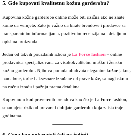
5. Gde kupovati kvalitetnu kožnu garderobu?
Kupovina kožne garderobe online može biti rizična ako ne znate
kome da verujete. Zato je važno da birate brendove i prodavce sa
transparentnim informacijama, pozitivnim recenzijama i detaljnim
opisima proizvoda.
Jedan od takvih pouzdanih izbora je
La Force fashion
– online
prodavnica specijalizovana za visokokvalitetnu mušku i žensku
kožnu garderobu. Njihova ponuda obuhvata elegantne kožne jakne,
pantalone, torbe i aksesoare izrađene od prave kože, sa naglaskom
na ručnu izradu i pažnju prema detaljima.
Kupovinom kod proverenih brendova kao što je La Force fashion,
smanjujete rizik od prevare i dobijate garderobu koja zaista traje
godinama.
6. Cena kao pokazatelj (ali ne jedini)