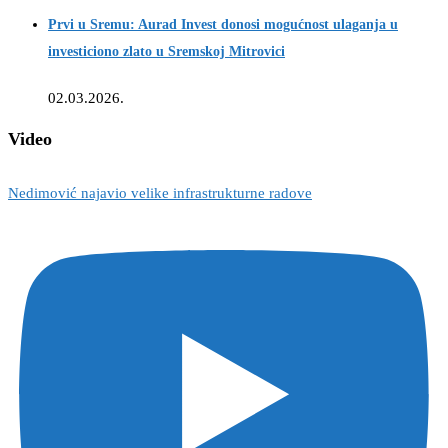
Prvi u Sremu: Aurad Invest donosi mogućnost ulaganja u
investiciono zlato u Sremskoj Mitrovici
02.03.2026.
Video
Nedimović najavio velike infrastrukturne radove