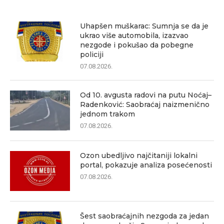
Uhapšen muškarac: Sumnja se da je
ukrao više automobila, izazvao
nezgode i pokušao da pobegne
policiji
07.08.2026.
Od 10. avgusta radovi na putu Noćaj–
Radenković: Saobraćaj naizmenično
jednom trakom
07.08.2026.
Ozon ubedljivo najčitaniji lokalni
portal, pokazuje analiza posećenosti
07.08.2026.
Šest saobraćajnih nezgoda za jedan