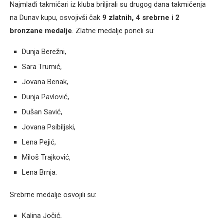
Najmlađi takmičari iz kluba briljirali su drugog dana takmičenja
na Dunav kupu, osvojivši čak
9 zlatnih, 4 srebrne i 2
bronzane medalje
. Zlatne medalje poneli su:
Dunja Berežni,
Sara Trumić,
Jovana Benak,
Dunja Pavlović,
Dušan Savić,
Jovana Psibiljski,
Lena Pejić,
Miloš Trajković,
Lena Brnja.
Srebrne medalje osvojili su:
Kalina Jočić,