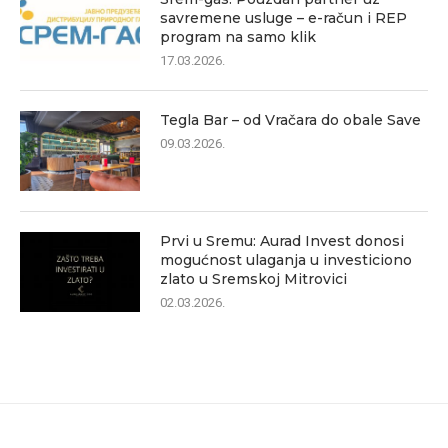
savremene usluge – e-račun i REP
program na samo klik
17.03.2026.
Tegla Bar – od Vračara do obale Save
09.03.2026.
Prvi u Sremu: Aurad Invest donosi
mogućnost ulaganja u investiciono
zlato u Sremskoj Mitrovici
02.03.2026.