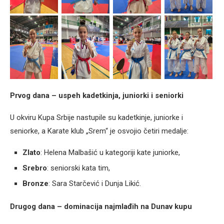
Prvog dana – uspeh kadetkinja, juniorki i seniorki
U okviru Kupa Srbije nastupile su kadetkinje, juniorke i
seniorke, a Karate klub „Srem“ je osvojio četiri medalje:
Zlato
: Helena Malbašić u kategoriji kate juniorke,
Srebro
: seniorski kata tim,
Bronze
: Sara Starčević i Dunja Likić.
Drugog dana – dominacija najmlađih na Dunav kupu