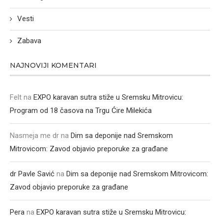
Vesti
Zabava
NAJNOVIJI KOMENTARI
Felt
na
EXPO karavan sutra stiže u Sremsku Mitrovicu:
Program od 18 časova na Trgu Ćire Milekića
Nasmeja me dr
na
Dim sa deponije nad Sremskom
Mitrovicom: Zavod objavio preporuke za građane
dr Pavle Savić
na
Dim sa deponije nad Sremskom Mitrovicom:
Zavod objavio preporuke za građane
Pera
na
EXPO karavan sutra stiže u Sremsku Mitrovicu: