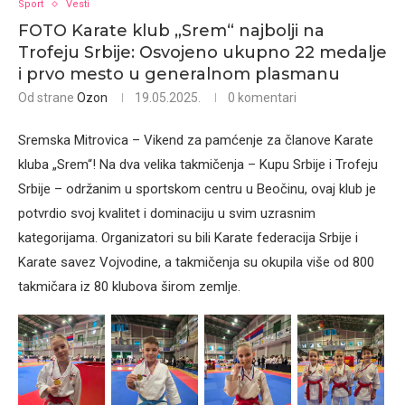
Sport
Vesti
FOTO Karate klub „Srem“ najbolji na
Trofeju Srbije: Osvojeno ukupno 22 medalje
i prvo mesto u generalnom plasmanu
Od strane
Ozon
19.05.2025.
0 komentari
Sremska Mitrovica – Vikend za pamćenje za članove Karate
kluba „Srem“! Na dva velika takmičenja – Kupu Srbije i Trofeju
Srbije – održanim u sportskom centru u Beočinu, ovaj klub je
potvrdio svoj kvalitet i dominaciju u svim uzrasnim
kategorijama. Organizatori su bili Karate federacija Srbije i
Karate savez Vojvodine, a takmičenja su okupila više od 800
takmičara iz 80 klubova širom zemlje.