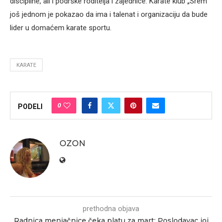
discipline, ali i podrške roditelja i zajednice. Karate klub „Srem“
još jednom je pokazao da ima i talenat i organizaciju da bude
lider u domaćem karate sportu.
KARATE
0
PODELI
OZON
prethodna objava
Radnica menjačnice čeka platu za mart: Poslodavac joj