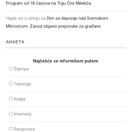
Program od 18 časova na Trgu Ćire Milekića
Hajde svi u setnju
na
Dim sa deponije nad Sremskom
Mitrovicom: Zavod objavio preporuke za građane
ANKETA
Najčešće se informišem putem:
Štampe
Televizije
Radija
Interneta
Razgovora