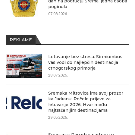
dan na području Srema, jedna osoba
poginula
07.08.2026.
REKLAME
Letovanje bez stresa: Sirmiumbus
vas vodi do najlepših destinacija
crnogorskog primorja
28.07.2026.
Sremska Mitrovica ima svoj prozor
ka Jadranu: Počele prijave za
letovanje 2026, Hvar među
najtraženijim destinacijama
29.05.2026.
Srem-gas: Pouzdan partner uz