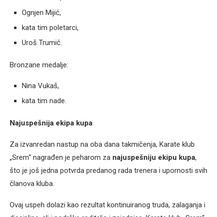
Ognjen Mijić,
kata tim poletarci,
Uroš Trumić.
Bronzane medalje:
Nina Vukaš,
kata tim nade.
Najuspešnija ekipa kupa
Za izvanredan nastup na oba dana takmičenja, Karate klub
„Srem“ nagrađen je peharom za
najuspešniju ekipu kupa
,
što je još jedna potvrda predanog rada trenera i upornosti svih
članova kluba.
Ovaj uspeh dolazi kao rezultat kontinuiranog truda, zalaganja i