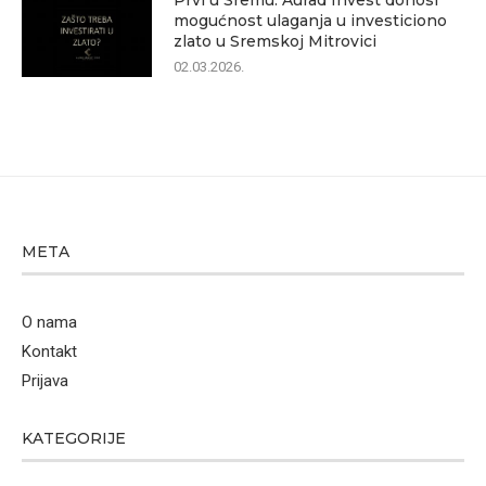
Prvi u Sremu: Aurad Invest donosi
mogućnost ulaganja u investiciono
zlato u Sremskoj Mitrovici
02.03.2026.
META
O nama
Kontakt
Prijava
KATEGORIJE