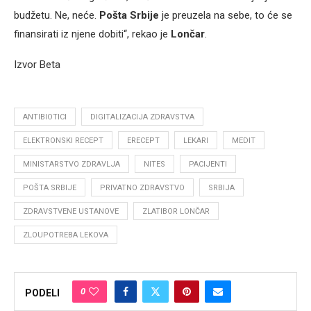
budžetu. Ne, neće.
Pošta Srbije
je preuzela na sebe, to će se
finansirati iz njene dobiti“, rekao je
Lončar
.
Izvor Beta
ANTIBIOTICI
DIGITALIZACIJA ZDRAVSTVA
ELEKTRONSKI RECEPT
ERECEPT
LEKARI
MEDIT
MINISTARSTVO ZDRAVLJA
NITES
PACIJENTI
POŠTA SRBIJE
PRIVATNO ZDRAVSTVO
SRBIJA
ZDRAVSTVENE USTANOVE
ZLATIBOR LONČAR
ZLOUPOTREBA LEKOVA
0
PODELI