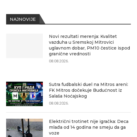
NAJNOVIJE
Novi rezultati merenja: Kvalitet
vazduha u Sremskoj Mitrovici
uglavnom dobar, PM10 čestice ispod
granične vrednosti
08.08.2026.
Sutra fudbalski duel na Mitros areni:
FK Mitros dočekuje Budućnost iz
Salaša Noćajskog
08.08.2026.
Električni trotinet nije igračka: Deca
mlađa od 14 godina ne smeju da ga
voze