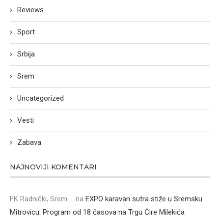
Reviews
Sport
Srbija
Srem
Uncategorized
Vesti
Zabava
NAJNOVIJI KOMENTARI
FK Radnički, Srem ...
na
EXPO karavan sutra stiže u Sremsku
Mitrovicu: Program od 18 časova na Trgu Ćire Milekića