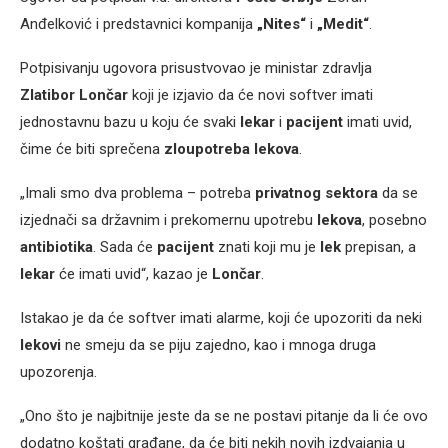
Anđelković i predstavnici kompanija
„Nites“
i
„Medit“
.
Potpisivanju ugovora prisustvovao je ministar zdravlja
Zlatibor Lončar
koji je izjavio da će novi softver imati
jednostavnu bazu u koju će svaki
lekar
i
pacijent
imati uvid,
čime će biti sprečena
zloupotreba lekova
.
„Imali smo dva problema – potreba
privatnog sektora
da se
izjednači sa državnim i prekomernu upotrebu
lekova
, posebno
antibiotika
. Sada će
pacijent
znati koji mu je
lek
prepisan, a
lekar
će imati uvid“, kazao je
Lončar
.
Istakao je da će softver imati alarme, koji će upozoriti da neki
lekovi
ne smeju da se piju zajedno, kao i mnoga druga
upozorenja.
„Ono što je najbitnije jeste da se ne postavi pitanje da li će ovo
dodatno koštati građane, da će biti nekih novih izdvajanja u