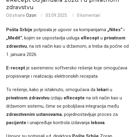
eRecept od januara 2026. i u privatnom
zdravstvu
Od strane
Ozon
03.09.2025.
0 komentari
Pošta Srbije
potpisala je ugovor sa kompanijama
„Nites“
i
„Medit“
, kojim se uspostavlja usluga
eRecept
u
privatnom
zdravstvu
, na isti način kao u državnom, a treba da počne od
1. januara 2026.
E-recept
je savremeno softversko rešenje koje omogućava
propisivanje i realizaciju elektronskih recepata.
To rešenje, kako je istaknuto, omogućava da
lekari
u
privatnom zdravstvu
izdaju
eRecepte
na isti način kao u
državnom sistemu, čime se poboljšava integracija među
zdravstvenim ustanovama
, pojednostavljuje proces za
pacijente
i unapređuje kontrola izdavanja
lekova
.
Ugovor su potpisali v.d. direktora
Pošte Srbije
Zoran