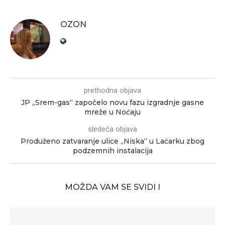
OZON
prethodna objava
JP „Srem-gas“ započelo novu fazu izgradnje gasne
mreže u Noćaju
sledeća objava
Produženo zatvaranje ulice „Niska“ u Laćarku zbog
podzemnih instalacija
MOŽDA VAM SE SVIDI I