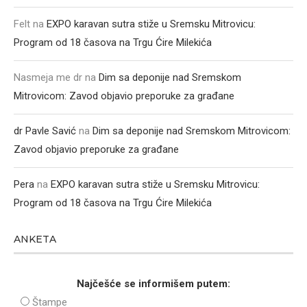
Felt
na
EXPO karavan sutra stiže u Sremsku Mitrovicu:
Program od 18 časova na Trgu Ćire Milekića
Nasmeja me dr
na
Dim sa deponije nad Sremskom
Mitrovicom: Zavod objavio preporuke za građane
dr Pavle Savić
na
Dim sa deponije nad Sremskom Mitrovicom:
Zavod objavio preporuke za građane
Pera
na
EXPO karavan sutra stiže u Sremsku Mitrovicu:
Program od 18 časova na Trgu Ćire Milekića
ANKETA
Najčešće se informišem putem:
Štampe