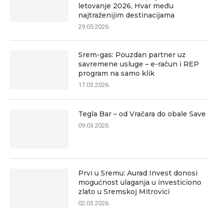
letovanje 2026, Hvar među
najtraženijim destinacijama
29.05.2026.
Srem-gas: Pouzdan partner uz
savremene usluge – e-račun i REP
program na samo klik
17.03.2026.
Tegla Bar – od Vračara do obale Save
09.03.2026.
Prvi u Sremu: Aurad Invest donosi
mogućnost ulaganja u investiciono
zlato u Sremskoj Mitrovici
02.03.2026.