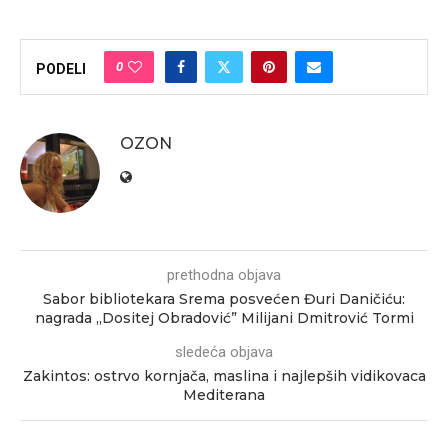
0
PODELI
OZON
prethodna objava
Sabor bibliotekara Srema posvećen Đuri Daničiću:
nagrada „Dositej Obradović” Milijani Dmitrović Tormi
sledeća objava
Zakintos: ostrvo kornjača, maslina i najlepših vidikovaca
Mediterana