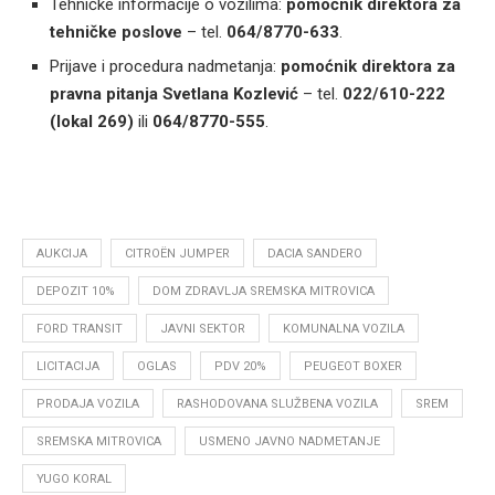
Tehničke informacije o vozilima:
pomoćnik direktora za
tehničke poslove
– tel.
064/8770-633
.
Prijave i procedura nadmetanja:
pomoćnik direktora za
pravna pitanja
Svetlana Kozlević
– tel.
022/610-222
(lokal 269)
ili
064/8770-555
.
AUKCIJA
CITROËN JUMPER
DACIA SANDERO
DEPOZIT 10%
DOM ZDRAVLJA SREMSKA MITROVICA
FORD TRANSIT
JAVNI SEKTOR
KOMUNALNA VOZILA
LICITACIJA
OGLAS
PDV 20%
PEUGEOT BOXER
PRODAJA VOZILA
RASHODOVANA SLUŽBENA VOZILA
SREM
SREMSKA MITROVICA
USMENO JAVNO NADMETANJE
YUGO KORAL