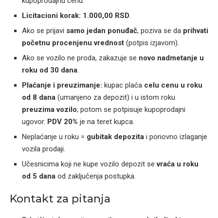
kupoprodajnu cenu.
Licitacioni korak:
1.000,00 RSD
.
Ako se prijavi
samo jedan ponuđač
, poziva se da
prihvati
početnu procenjenu vrednost
(potpis izjavom).
Ako se vozilo ne proda, zakazuje se
novo nadmetanje u
roku od 30 dana
.
Plaćanje i preuzimanje:
kupac plaća
celu cenu u roku
od 8 dana
(umanjeno za depozit) i u istom roku
preuzima vozilo
; potom se potpisuje kupoprodajni
ugovor.
PDV 20%
je na teret kupca.
Neplaćanje u roku =
gubitak depozita
i ponovno izlaganje
vozila prodaji.
Učesnicima koji ne kupe vozilo depozit se
vraća u roku
od 5 dana
od zaključenja postupka.
Kontakt za pitanja