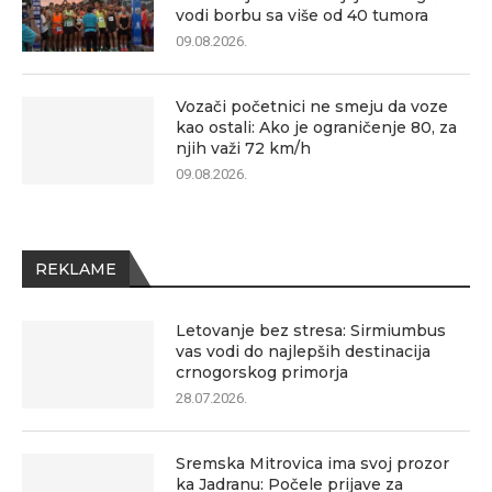
vodi borbu sa više od 40 tumora
09.08.2026.
Vozači početnici ne smeju da voze
kao ostali: Ako je ograničenje 80, za
njih važi 72 km/h
09.08.2026.
REKLAME
Letovanje bez stresa: Sirmiumbus
vas vodi do najlepših destinacija
crnogorskog primorja
28.07.2026.
Sremska Mitrovica ima svoj prozor
ka Jadranu: Počele prijave za