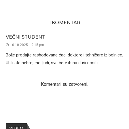
1 KOMENTAR
VEČNI STUDENT
10.10.2025. - 9:15 pm
Bolje prodajte rashodovane ćaci doktore i tehničare iz bolnice.
Ubili ste nebrojeno ljudi, sve ćete ih na duši nositi
Komentari su zatvoreni.
VIDEO