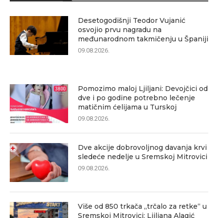
Desetogodišnji Teodor Vujanić
osvojio prvu nagradu na
međunarodnom takmičenju u Španiji
09.08.2026.
Pomozimo maloj Ljiljani: Devojčici od
dve i po godine potrebno lečenje
matičnim ćelijama u Turskoj
09.08.2026.
Dve akcije dobrovoljnog davanja krvi
sledeće nedelje u Sremskoj Mitrovici
09.08.2026.
Više od 850 trkača „trčalo za retke“ u
Sremskoj Mitrovici: Ljiljana Alagić