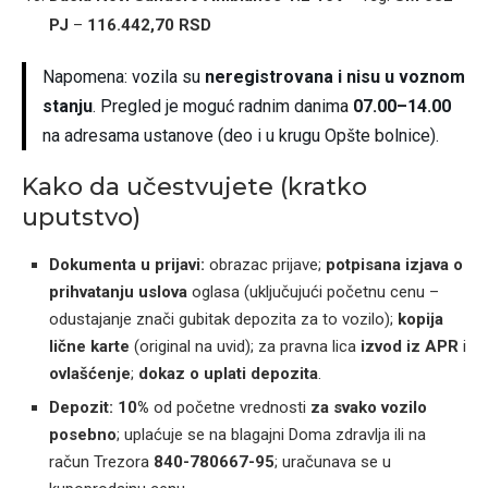
PJ
–
116.442,70 RSD
Napomena: vozila su
neregistrovana i nisu u voznom
stanju
. Pregled je moguć radnim danima
07.00–14.00
na adresama ustanove (deo i u krugu Opšte bolnice).
Kako da učestvujete (kratko
uputstvo)
Dokumenta u prijavi:
obrazac prijave;
potpisana izjava o
prihvatanju uslova
oglasa (uključujući početnu cenu –
odustajanje znači gubitak depozita za to vozilo);
kopija
lične karte
(original na uvid); za pravna lica
izvod iz APR
i
ovlašćenje
;
dokaz o uplati depozita
.
Depozit:
10%
od početne vrednosti
za svako vozilo
posebno
; uplaćuje se na blagajni Doma zdravlja ili na
račun Trezora
840-780667-95
; uračunava se u