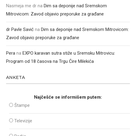
Nasmeja me dr
na
Dim sa deponije nad Sremskom
Mitrovicom: Zavod objavio preporuke za građane
dr Pavle Savić
na
Dim sa deponije nad Sremskom Mitrovicom:
Zavod objavio preporuke za građane
Pera
na
EXPO karavan sutra stiže u Sremsku Mitrovicu:
Program od 18 časova na Trgu Ćire Milekića
ANKETA
Najčešće se informišem putem:
Štampe
Televizije