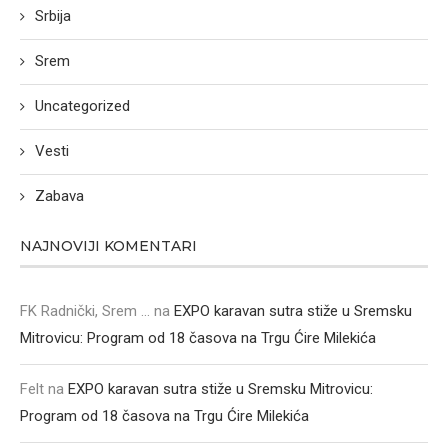
Srbija
Srem
Uncategorized
Vesti
Zabava
NAJNOVIJI KOMENTARI
FK Radnički, Srem ...
na
EXPO karavan sutra stiže u Sremsku
Mitrovicu: Program od 18 časova na Trgu Ćire Milekića
Felt
na
EXPO karavan sutra stiže u Sremsku Mitrovicu:
Program od 18 časova na Trgu Ćire Milekića