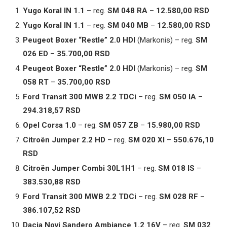
Yugo Koral IN 1.1
– reg.
SM 048 RA
–
12.580,00 RSD
Yugo Koral IN 1.1
– reg.
SM 040 MB
–
12.580,00 RSD
Peugeot Boxer “Restle” 2.0 HDI
(Markonis) – reg.
SM
026 ED
–
35.700,00 RSD
Peugeot Boxer “Restle” 2.0 HDI
(Markonis) – reg.
SM
058 RT
–
35.700,00 RSD
Ford Transit 300 MWB 2.2 TDCi
– reg.
SM 050 IA
–
294.318,57 RSD
Opel Corsa 1.0
– reg.
SM 057 ZB
–
15.980,00 RSD
Citroën Jumper 2.2 HD
– reg.
SM 020 XI
–
550.676,10
RSD
Citroën Jumper Combi 30L1H1
– reg.
SM 018 IS
–
383.530,88 RSD
Ford Transit 300 MWB 2.2 TDCi
– reg.
SM 028 RF
–
386.107,52 RSD
Dacia Novi Sandero Ambiance 1.2 16V
– reg.
SM 032