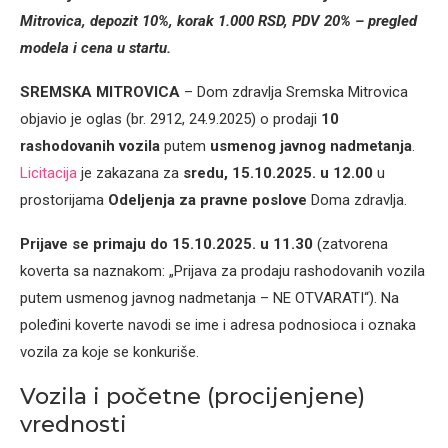
Mitrovica, depozit 10%, korak 1.000 RSD, PDV 20% – pregled
modela i cena u startu.
SREMSKA MITROVICA
– Dom zdravlja Sremska Mitrovica
objavio je oglas (br. 2912, 24.9.2025) o prodaji
10
rashodovanih vozila
putem
usmenog javnog nadmetanja
.
Licitacija
je zakazana za
sredu, 15.10.2025. u 12.00
u
prostorijama
Odeljenja za pravne poslove
Doma zdravlja.
Prijave se primaju do 15.10.2025. u 11.30
(zatvorena
koverta sa naznakom: „Prijava za prodaju rashodovanih vozila
putem usmenog javnog nadmetanja – NE OTVARATI“). Na
poleđini koverte navodi se ime i adresa podnosioca i oznaka
vozila za koje se konkuriše.
Vozila i početne (procijenjene)
vrednosti