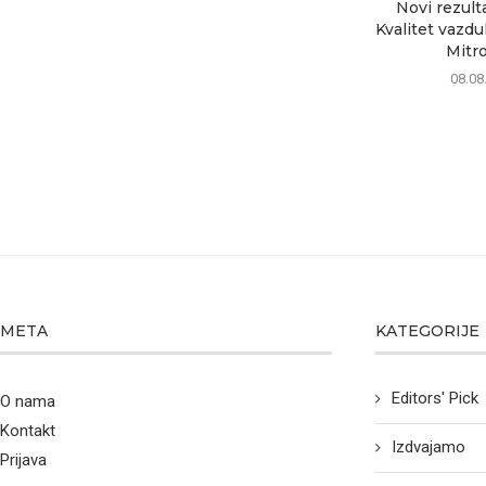
Novi rezult
Kvalitet vazd
Mitrov
08.08
META
KATEGORIJE
Editors' Pick
O nama
Kontakt
Izdvajamo
Prijava