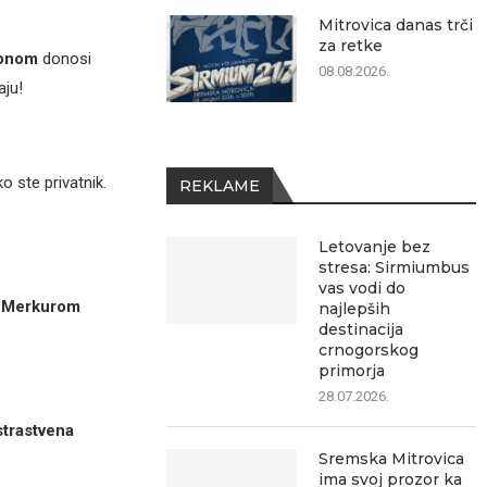
Mitrovica danas trči
za retke
tonom
donosi
08.08.2026.
aju!
o ste privatnik.
REKLAME
Letovanje bez
stresa: Sirmiumbus
vas vodi do
s
Merkurom
najlepših
destinacija
crnogorskog
primorja
28.07.2026.
strastvena
Sremska Mitrovica
ima svoj prozor ka