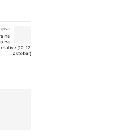
bjava
a na
no na
rnative (10–12.
oktobar)