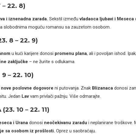
 – 22. 8)
va i iznenadna zarada.
Sekstil između
vladaoca ljubavi i Meseca
d
i, a slobodnima moguću romansu sa zauzetom osobom.
3. 8 – 22. 9)
anom
u kući karijere donosi
promenu plana
, ali i povoljan ishod. Ipak
čne zaključke
– ne žurite s odlukama.
9 – 22. 10)
a
nove poslovne dogovore
ni putovanja. Znak
Blizanaca
donosi zani
spitu. Jedan
Lav
vam privlači pažnju. Više odmarajte.
23. 10 – 22. 11)
eseca i Urana
donosi
neočekivanu zaradu
i neplanirane troškove.
e sa osobom iz prošlosti.
Oprez u saobraćaju.