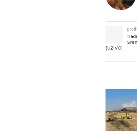
pret
Rada
Srem
(UŽIVO)