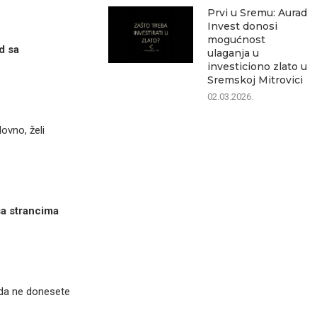
Prvi u Sremu: Aurad
Invest donosi
mogućnost
d sa
ulaganja u
investiciono zlato u
Sremskoj Mitrovici
02.03.2026.
ovno, želi
sa strancima
da ne donesete