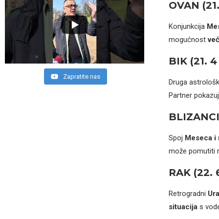
OVAN (21. 
Konjunkcija
Mes
mogućnost
ve
BIK (21. 4 
Zapratite nas
Druga astrološ
Partner pokazuje
BLIZANCI (
Spoj
Meseca i 
može pomutiti r
RAK (22. 6
Retrogradni
Ura
situacija
s vode