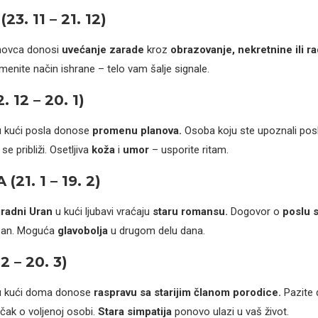
3. 11 – 21. 12)
novca donosi
uvećanje zarade
kroz
obrazovanje, nekretnine ili ra
enite način ishrane – telo vam šalje signale.
 12 – 20. 1)
 kući posla donose
promenu planova.
Osoba koju ste upoznali posl
 približi. Osetljiva
koža
i
umor
– usporite ritam.
21. 1 – 19. 2)
radni Uran
u kući ljubavi vraćaju
staru romansu.
Dogovor o
poslu 
šan. Moguća
glavobolja
u drugom delu dana.
2 – 20. 3)
 kući doma donose
raspravu sa starijim članom porodice.
Pazite 
čak o voljenoj osobi.
Stara simpatija
ponovo ulazi u vaš život.