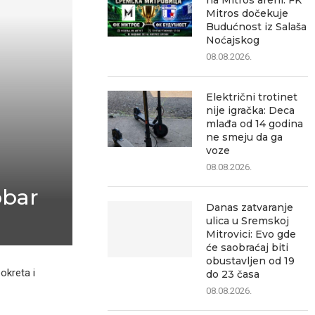
na Mitros areni: FK
Mitros dočekuje
Budućnost iz Salaša
Noćajskog
08.08.2026.
Električni trotinet
nije igračka: Deca
mlađa od 14 godina
ne smeju da ga
voze
08.08.2026.
obar
Danas zatvaranje
ulica u Sremskoj
Mitrovici: Evo gde
će saobraćaj biti
obustavljen od 19
okreta i
do 23 časa
08.08.2026.