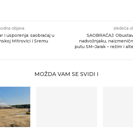
hodna objava
sledeća o
r i usporenja: saobraćaj u
SAOBRAĆAJ: Obustav
skoj Mitrovici i Sremu
nadvožnjaku, naizmenič
putu SM–Jarak – režim i alte
MOŽDA VAM SE SVIDI I