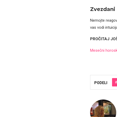
Zvezdani 
Nemojte reagov
vas vodi intuicij
PROČITAJ JO
Mesečni horosk
0
PODELI