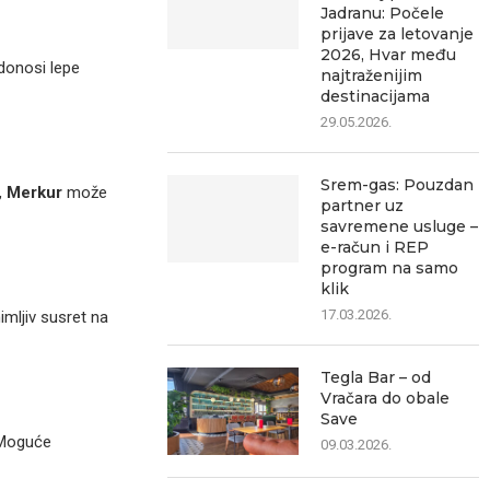
Jadranu: Počele
prijave za letovanje
2026, Hvar među
onosi lepe
najtraženijim
destinacijama
29.05.2026.
Srem-gas: Pouzdan
,
Merkur
može
partner uz
savremene usluge –
e-račun i REP
program na samo
klik
17.03.2026.
mljiv susret na
Tegla Bar – od
Vračara do obale
Save
 Moguće
09.03.2026.