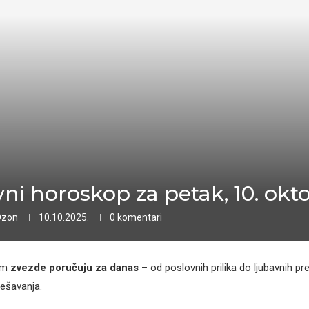
ni horoskop za petak, 10. okt
Ozon
10.10.2025.
0 komentari
am
zvezde poručuju za danas
– od poslovnih prilika do ljubavnih pre
ešavanja.