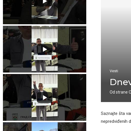
Vesti
Dnev
Od strane
Saznajte šta v
nepredviđenih d