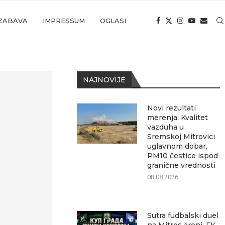
ZABAVA
IMPRESSUM
OGLASI
NAJNOVIJE
Novi rezultati
merenja: Kvalitet
vazduha u
Sremskoj Mitrovici
uglavnom dobar,
PM10 čestice ispod
granične vrednosti
08.08.2026.
Sutra fudbalski duel