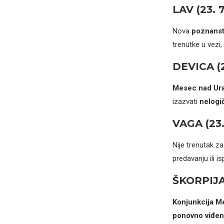
LAV (23. 7
Nova
poznanst
trenutke u vez
DEVICA (2
Mesec nad Ur
izazvati
nelogi
VAGA (23. 
Nije trenutak z
predavanju ili i
ŠKORPIJA (
Konjunkcija M
ponovno viđenj