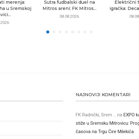
ati merenja:
Sutra fudbalski duel na
Električni 
uha u Sremskoj
Mitros areni: FK Mitros...
igračka: Deca
ici...
08.08.2026.
08.08
.2026.
NAJNOVIJI KOMENTARI
FK Radnički, Srem ...
na
EXPO k
stiže u Sremsku Mitrovicu: Pr
časova na Trgu Ćire Milekića