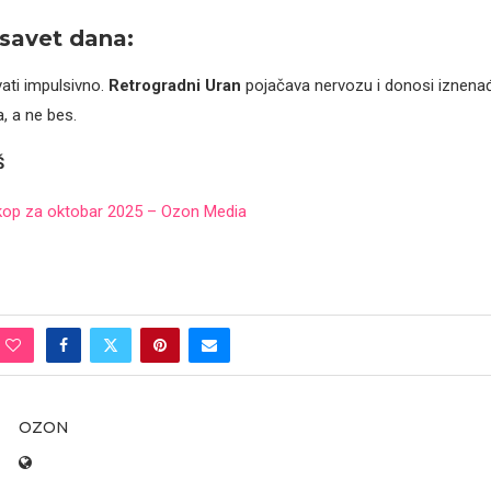
savet dana:
ati impulsivno.
Retrogradni Uran
pojačava nervozu i donosi iznena
a, a ne bes.
Š
op za oktobar 2025 – Ozon Media
OZON