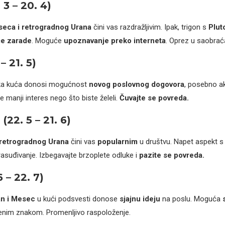
3 – 20. 4)
eca i retrogradnog Urana
čini vas razdražljivim. Ipak, trigon s
Plu
će zarade
. Moguće
upoznavanje preko interneta
. Oprez u saobrać
– 21. 5)
ka kuća donosi mogućnost
novog poslovnog dogovora
, posebno ak
 manji interes nego što biste želeli.
Čuvajte se povreda.
22. 5 – 21. 6)
retrogradnog Urana
čini vas
popularnim
u društvu. Napet aspekt 
asuđivanje. Izbegavajte brzoplete odluke i
pazite se povreda.
 – 22. 7)
n i Mesec
u kući podsvesti donose
sjajnu ideju
na poslu. Moguća
nim znakom. Promenljivo raspoloženje.