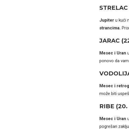
STRELAC (2
Jupiter
u kući 
strancima.
Prom
JARAC (22.
Mesec i Uran
u
ponovo da vam se
VODOLIJA (
Mesec i retrog
može biti uspe
RIBE (20. 
Mesec i Uran
u
pogrešan zaklju