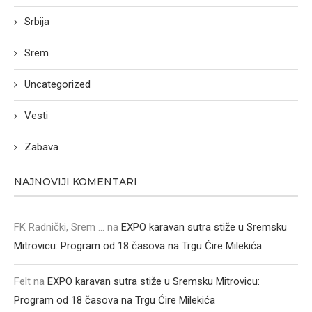
Srbija
Srem
Uncategorized
Vesti
Zabava
NAJNOVIJI KOMENTARI
FK Radnički, Srem ...
na
EXPO karavan sutra stiže u Sremsku
Mitrovicu: Program od 18 časova na Trgu Ćire Milekića
Felt
na
EXPO karavan sutra stiže u Sremsku Mitrovicu:
Program od 18 časova na Trgu Ćire Milekića