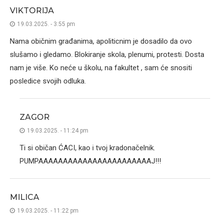
VIKTORIJA
19.03.2025. - 3:55 pm
Nama običnim građanima, apoliticnim je dosadilo da ovo
slušamo i gledamo. Blokiranje skola, plenumi, protesti. Dosta
nam je više. Ko neće u školu, na fakultet , sam će snositi
posledice svojih odluka.
ZAGOR
19.03.2025. - 11:24 pm
Ti si običan ĆACI, kao i tvoj kradonačelnik.
PUMPAAAAAAAAAAAAAAAAAAAAAAAJ!!!
MILICA
19.03.2025. - 11:22 pm