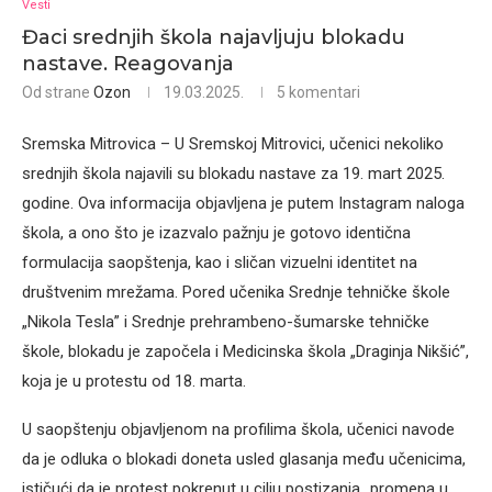
Vesti
Đaci srednjih škola najavljuju blokadu
nastave. Reagovanja
Od strane
Ozon
19.03.2025.
5 komentari
Sremska Mitrovica – U Sremskoj Mitrovici, učenici nekoliko
srednjih škola najavili su blokadu nastave za 19. mart 2025.
godine. Ova informacija objavljena je putem Instagram naloga
škola, a ono što je izazvalo pažnju je gotovo identična
formulacija saopštenja, kao i sličan vizuelni identitet na
društvenim mrežama. Pored učenika Srednje tehničke škole
„Nikola Tesla” i Srednje prehrambeno-šumarske tehničke
škole, blokadu je započela i Medicinska škola „Draginja Nikšić”,
koja je u protestu od 18. marta.
U saopštenju objavljenom na profilima škola, učenici navode
da je odluka o blokadi doneta usled glasanja među učenicima,
ističući da je protest pokrenut u cilju postizanja „promena u