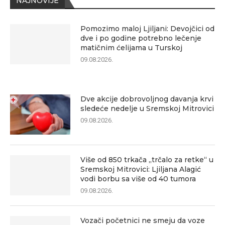
NAJNOVIJE
Pomozimo maloj Ljiljani: Devojčici od
dve i po godine potrebno lečenje
matičnim ćelijama u Turskoj
09.08.2026.
Dve akcije dobrovoljnog davanja krvi
sledeće nedelje u Sremskoj Mitrovici
09.08.2026.
Više od 850 trkača „trčalo za retke“ u
Sremskoj Mitrovici: Ljiljana Alagić
vodi borbu sa više od 40 tumora
09.08.2026.
Vozači početnici ne smeju da voze