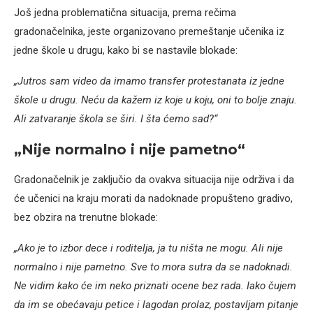
Još jedna problematična situacija, prema rečima
gradonačelnika, jeste organizovano premeštanje učenika iz
jedne škole u drugu, kako bi se nastavile blokade:
„Jutros sam video da imamo transfer protestanata iz jedne
škole u drugu. Neću da kažem iz koje u koju, oni to bolje znaju.
Ali zatvaranje škola se širi. I šta ćemo sad?“
„Nije normalno i nije pametno“
Gradonačelnik je zaključio da ovakva situacija nije održiva i da
će učenici na kraju morati da nadoknade propušteno gradivo,
bez obzira na trenutne blokade:
„Ako je to izbor dece i roditelja, ja tu ništa ne mogu. Ali nije
normalno i nije pametno. Sve to mora sutra da se nadoknadi.
Ne vidim kako će im neko priznati ocene bez rada. Iako čujem
da im se obećavaju petice i lagodan prolaz, postavljam pitanje