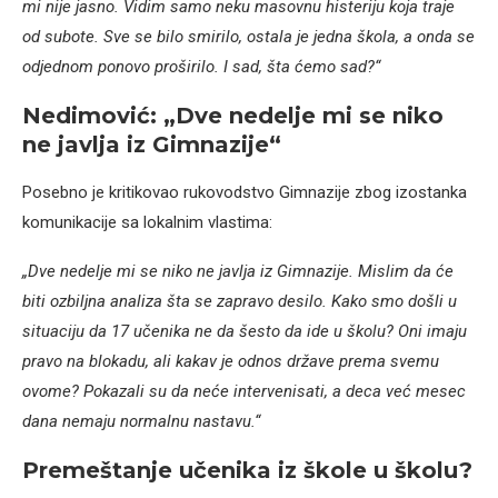
mi nije jasno. Vidim samo neku masovnu histeriju koja traje
od subote. Sve se bilo smirilo, ostala je jedna škola, a onda se
odjednom ponovo proširilo. I sad, šta ćemo sad?“
Nedimović: „Dve nedelje mi se niko
ne javlja iz Gimnazije“
Posebno je kritikovao rukovodstvo Gimnazije zbog izostanka
komunikacije sa lokalnim vlastima:
„Dve nedelje mi se niko ne javlja iz Gimnazije. Mislim da će
biti ozbiljna analiza šta se zapravo desilo. Kako smo došli u
situaciju da 17 učenika ne da šesto da ide u školu? Oni imaju
pravo na blokadu, ali kakav je odnos države prema svemu
ovome? Pokazali su da neće intervenisati, a deca već mesec
dana nemaju normalnu nastavu.“
Premeštanje učenika iz škole u školu?