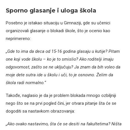
Sporno glasanje i uloga škola
Posebno je istakao situaciju u Gimnaziji, gde su učenici
organizovali glasanje o blokadi škole, što je ocenio kao
neprimereno:
„Gde to ima da deca od 15-16 godina glasaju u kutije? Pitam
one koji vode školu – ko je to smislio? Ako roditelji imaju
odgovornost, zašto se ne uključuju? Ja znam da bih voleo da
moje dete sutra ide u školu i uči, to je osnovno. Želim da
škola radi normalno.“
Takođe, naglasio je da je problem blokada mnogo ozbiljniji
nego što se na prvi pogled čini, jer otvara pitanje šta će se
dogoditi sa nastavkom obrazovanja:
„Ako ovako nastavimo, šta će se desiti na fakultetima? Ništa