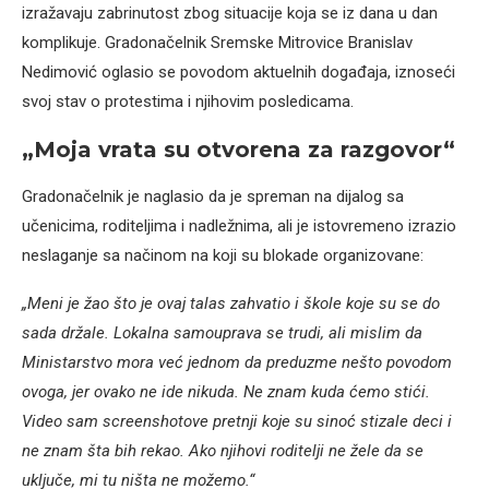
izražavaju zabrinutost zbog situacije koja se iz dana u dan
komplikuje. Gradonačelnik Sremske Mitrovice Branislav
Nedimović oglasio se povodom aktuelnih događaja, iznoseći
svoj stav o protestima i njihovim posledicama.
„Moja vrata su otvorena za razgovor“
Gradonačelnik je naglasio da je spreman na dijalog sa
učenicima, roditeljima i nadležnima, ali je istovremeno izrazio
neslaganje sa načinom na koji su blokade organizovane:
„Meni je žao što je ovaj talas zahvatio i škole koje su se do
sada držale. Lokalna samouprava se trudi, ali mislim da
Ministarstvo mora već jednom da preduzme nešto povodom
ovoga, jer ovako ne ide nikuda. Ne znam kuda ćemo stići.
Video sam screenshotove pretnji koje su sinoć stizale deci i
ne znam šta bih rekao. Ako njihovi roditelji ne žele da se
uključe, mi tu ništa ne možemo.“