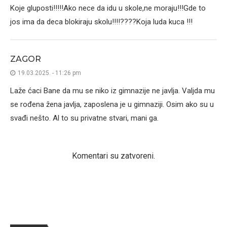
Koje gluposti!!!!!Ako nece da idu u skole,ne moraju!!!Gde to
jos ima da deca blokiraju skolu!!!!????Koja luda kuca !!!
ZAGOR
19.03.2025. - 11:26 pm
Laže ćaci Bane da mu se niko iz gimnazije ne javlja. Valjda mu
se rođena žena javlja, zaposlena je u gimnaziji. Osim ako su u
svađi nešto. Al to su privatne stvari, mani ga.
Komentari su zatvoreni.