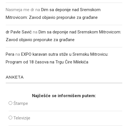
Nasmeja me dr
na
Dim sa deponije nad Sremskom
Mitrovicom: Zavod objavio preporuke za građane
dr Pavle Savić
na
Dim sa deponije nad Sremskom Mitrovicom:
Zavod objavio preporuke za građane
Pera
na
EXPO karavan sutra stiže u Sremsku Mitrovicu:
Program od 18 časova na Trgu Ćire Milekića
ANKETA
Najčešće se informišem putem:
Štampe
Televizije