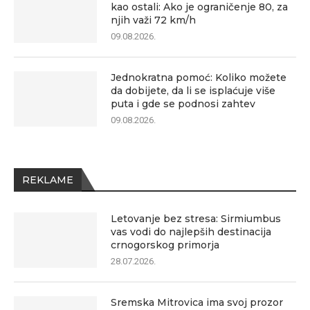
kao ostali: Ako je ograničenje 80, za
njih važi 72 km/h
09.08.2026.
Jednokratna pomoć: Koliko možete
da dobijete, da li se isplaćuje više
puta i gde se podnosi zahtev
09.08.2026.
REKLAME
Letovanje bez stresa: Sirmiumbus
vas vodi do najlepših destinacija
crnogorskog primorja
28.07.2026.
Sremska Mitrovica ima svoj prozor