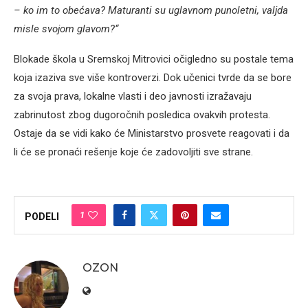
– ko im to obećava? Maturanti su uglavnom punoletni, valjda
misle svojom glavom?“
Blokade škola u Sremskoj Mitrovici očigledno su postale tema
koja izaziva sve više kontroverzi. Dok učenici tvrde da se bore
za svoja prava, lokalne vlasti i deo javnosti izražavaju
zabrinutost zbog dugoročnih posledica ovakvih protesta.
Ostaje da se vidi kako će Ministarstvo prosvete reagovati i da
li će se pronaći rešenje koje će zadovoljiti sve strane.
1
PODELI
OZON