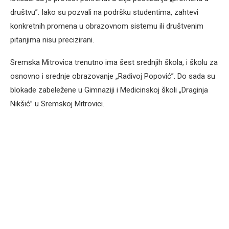
društvu”. Iako su pozvali na podršku studentima, zahtevi
konkretnih promena u obrazovnom sistemu ili društvenim
pitanjima nisu precizirani.
Sremska Mitrovica trenutno ima šest srednjih škola, i školu za
osnovno i srednje obrazovanje „Radivoj Popović”. Do sada su
blokade zabeležene u Gimnaziji i Medicinskoj školi „Draginja
Nikšić” u Sremskoj Mitrovici.