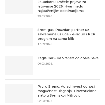
ka Jadranu: Počele prijave za
letovanje 2026, Hvar među
najtraženijim destinacijama
29.05.2026.
Srem-gas: Pouzdan partner uz
savremene usluge – e-račun i REP
program na samo klik
17.03.2026.
Tegla Bar – od Vračara do obale Save
09.03.2026.
Prvi u Sremu: Aurad Invest donosi
mogućnost ulaganja u investiciono
zlato u Sremskoj Mitrovici
02.03.2026.