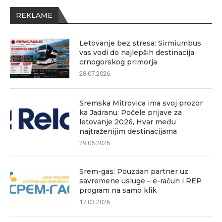
REKLAME
Letovanje bez stresa: Sirmiumbus
vas vodi do najlepših destinacija
crnogorskog primorja
28.07.2026.
Sremska Mitrovica ima svoj prozor
ka Jadranu: Počele prijave za
letovanje 2026, Hvar među
najtraženijim destinacijama
29.05.2026.
Srem-gas: Pouzdan partner uz
savremene usluge – e-račun i REP
program na samo klik
17.03.2026.