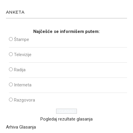
ANKETA
Najčešće se informišem putem:
Štampe
Televizije
Radija
Interneta
Razgovora
Pogledaj rezultate glasanja
Arhiva Glasanja