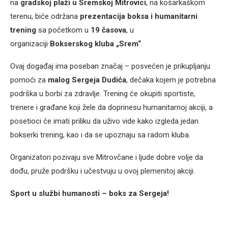
na
gradskoj plaži u Sremskoj Mitrovici
, na košarkaškom
terenu, biće održana
prezentacija boksa i humanitarni
trening
sa početkom u
19 časova
, u
organizaciji
Bokserskog kluba „Srem“
.
Ovaj događaj ima poseban značaj – posvećen je prikupljanju
pomoći za
malog Sergeja Dudića
, dečaka kojem je potrebna
podrška u borbi za zdravlje. Trening će okupiti sportiste,
trenere i građane koji žele da doprinesu humanitarnoj akciji, a
posetioci će imati priliku da uživo vide kako izgleda jedan
bokserki trening, kao i da se upoznaju sa radom kluba.
Organizatori pozivaju sve Mitrovčane i ljude dobre volje da
dođu, pruže podršku i učestvuju u ovoj plemenitoj akciji.
Sport u službi humanosti – boks za Sergeja!