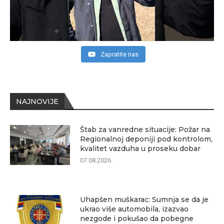
Zapratite nas
NAJNOVIJE
Štab za vanredne situacije: Požar na
Regionalnoj deponiji pod kontrolom,
kvalitet vazduha u proseku dobar
07.08.2026.
Uhapšen muškarac: Sumnja se da je
ukrao više automobila, izazvao
nezgode i pokušao da pobegne