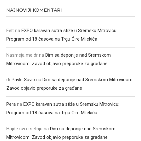
NAJNOVIJI KOMENTARI
Felt
na
EXPO karavan sutra stiže u Sremsku Mitrovicu:
Program od 18 časova na Trgu Ćire Milekića
Nasmeja me dr
na
Dim sa deponije nad Sremskom
Mitrovicom: Zavod objavio preporuke za građane
dr Pavle Savić
na
Dim sa deponije nad Sremskom Mitrovicom:
Zavod objavio preporuke za građane
Pera
na
EXPO karavan sutra stiže u Sremsku Mitrovicu:
Program od 18 časova na Trgu Ćire Milekića
Hajde svi u setnju
na
Dim sa deponije nad Sremskom
Mitrovicom: Zavod objavio preporuke za građane