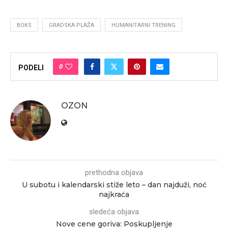
BOKS
GRADSKA PLAŽA
HUMANITARNI TRENING
0
PODELI
OZON
prethodna objava
U subotu i kalendarski stiže leto – dan najduži, noć
najkraća
sledeća objava
Nove cene goriva: Poskupljenje