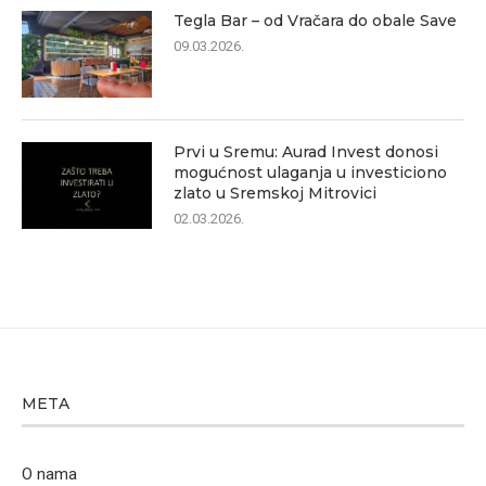
Tegla Bar – od Vračara do obale Save
09.03.2026.
Prvi u Sremu: Aurad Invest donosi
mogućnost ulaganja u investiciono
zlato u Sremskoj Mitrovici
02.03.2026.
META
O nama