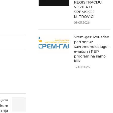
REGISTRACIJU
VOZILA U
SREMSKOJ
MITROVICI
08.05.2026.
Srem-gas: Pouzdan
partner uz
savremene usluge –
e-račun i REP
program na samo
klik
17.03.2026.
bjava
ičkom
vanja