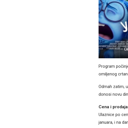
Program počinj
omiljenog crtano
Odmah zatim, u 
donosi novu dim
Cena i prodaja
Ulaznice po cen
januara, i na da