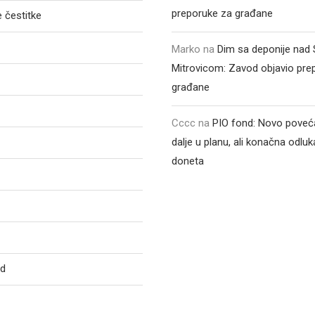
preporuke za građane
 čestitke
Marko
na
Dim sa deponije na
Mitrovicom: Zavod objavio pre
građane
Cccc
na
PIO fond: Novo poveća
dalje u planu, ali konačna odluka
doneta
ed