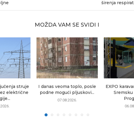
ljne
širenja respira
MOŽDA VAM SE SVIDI I
jučenja struje
I danas veoma toplo, posle
EXPO karavan
Bez električne
podne mogući pljuskovi...
Sremsku 
ije...
Prog
07.08.2026.
.2026.
06.08