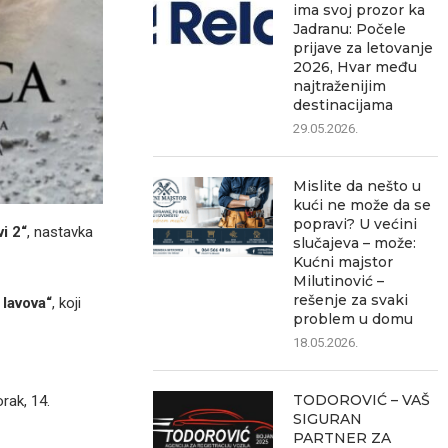
ima svoj prozor ka
Jadranu: Počele
prijave za letovanje
2026, Hvar među
najtraženijim
destinacijama
29.05.2026.
Mislite da nešto u
kući ne može da se
popravi? U većini
i 2“
, nastavka
slučajeva – može:
Kućni majstor
Milutinović –
rešenje za svaki
 lavova“
, koji
problem u domu
18.05.2026.
TODOROVIĆ – VAŠ
rak, 14.
SIGURAN
PARTNER ZA