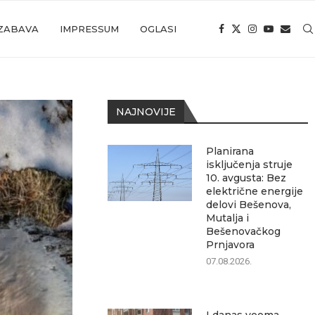
ZABAVA
IMPRESSUM
OGLASI
NAJNOVIJE
Planirana
isključenja struje
10. avgusta: Bez
električne energije
delovi Bešenova,
Mutalja i
Bešenovačkog
Prnjavora
07.08.2026.