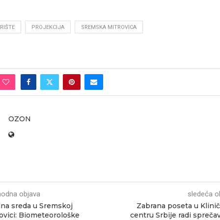
RIŠTE
PROJEKCIJA
SREMSKA MITROVICA
OZON
hodna objava
sledeća o
na sreda u Sremskoj
Zabrana poseta u Klin
ovici: Biometeorološke
centru Srbije radi spreča