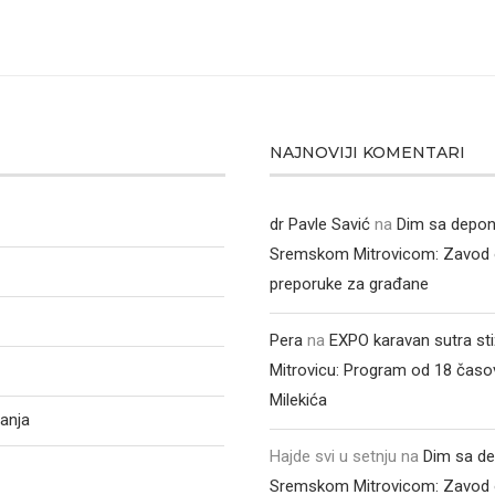
NAJNOVIJI KOMENTARI
dr Pavle Savić
na
Dim sa depon
Sremskom Mitrovicom: Zavod 
preporuke za građane
Pera
na
EXPO karavan sutra st
Mitrovicu: Program od 18 časo
Milekića
anja
Hajde svi u setnju
na
Dim sa de
Sremskom Mitrovicom: Zavod 