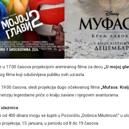
e u 17:00 časova projekcijom animiranog filma za decu
„U mojoj glav
g filma koji oduševljava publiku svih uzrasta.
19:00 časova, sledi projekcija dugo očekivanog filma
„Mufasa: Kralj
enziju legendarne priče o kralju savane i njegovim avanturama.
 ulaznica
i od 400 dinara mogu se kupiti u Pozorištu „Dobrica Milutinović“ u uto
n projekcija, 15. januara, u periodu od 8 do 19 časova.