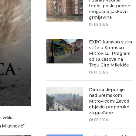
I danas veoma
toplo, posle podne
mogući pljuskovi i
grmljavina
07.08.2026.
EXPO karavan sutra
stiže u Sremsku
Mitrovicu: Program
od 18 časova na
Trgu Ćire Milekića
06.08.2026.
Dim sa deponije
nad Sremskom
Mitrovicom: Zavod
objavio preporuke
za građane
a velika
06.08.2026.
 Milutinović“.