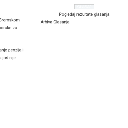
Pogledaj rezultate glasanja
d Sremskom
Arhiva Glasanja
poruke za
nje penzija i
 još nije