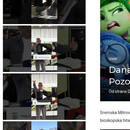
Vesti
Dana
Pozo
Od strane
Sremska Mitrovic
bioskopska hita 