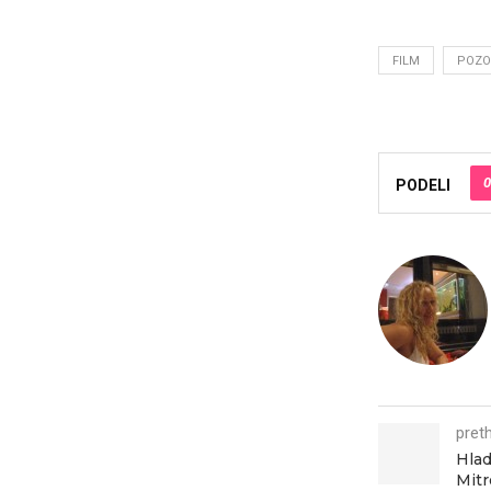
FILM
POZO
0
PODELI
pret
Hlad
Mitr