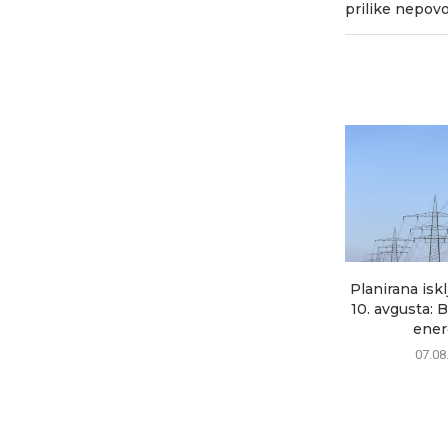
prilike nepovo
Planirana iskl
10. avgusta: 
energ
07.08