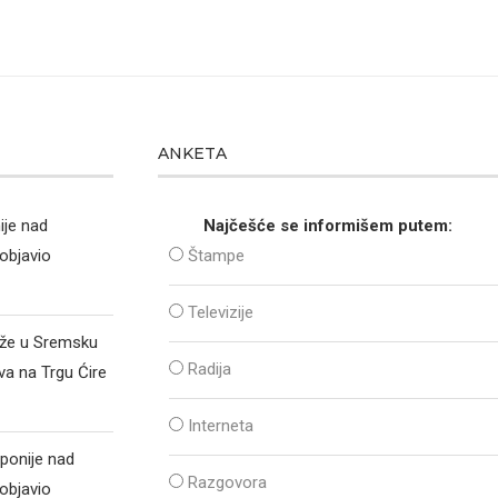
ANKETA
ije nad
Najčešće se informišem putem:
objavio
Štampe
Televizije
iže u Sremsku
Radija
va na Trgu Ćire
Interneta
ponije nad
Razgovora
objavio