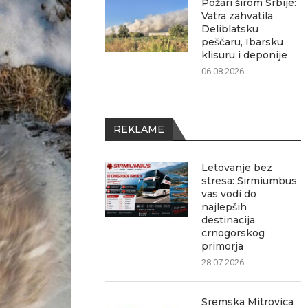
Požari širom Srbije:
Vatra zahvatila
Deliblatsku
peščaru, Ibarsku
klisuru i deponije
06.08.2026.
REKLAME
Letovanje bez
stresa: Sirmiumbus
vas vodi do
najlepših
destinacija
crnogorskog
primorja
28.07.2026.
Sremska Mitrovica