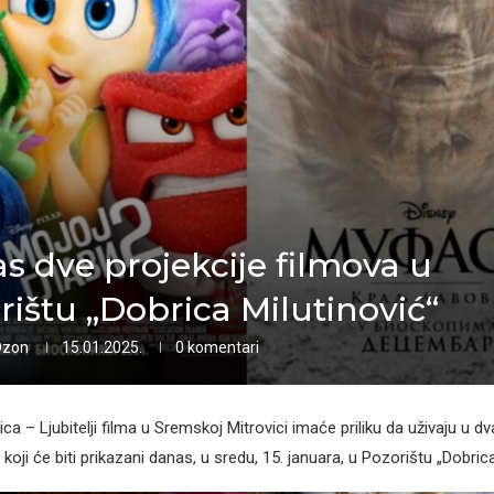
s dve projekcije filmova u
rištu „Dobrica Milutinović“
Ozon
15.01.2025.
0 komentari
a – Ljubitelji filma u Sremskoj Mitrovici imaće priliku da uživaju u dv
koji će biti prikazani danas, u sredu, 15. januara, u Pozorištu „Dobrica