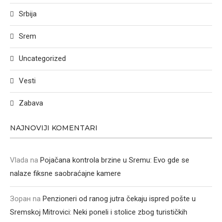
Srbija
Srem
Uncategorized
Vesti
Zabava
NAJNOVIJI KOMENTARI
Vlada
na
Pojačana kontrola brzine u Sremu: Evo gde se
nalaze fiksne saobraćajne kamere
Зоран
na
Penzioneri od ranog jutra čekaju ispred pošte u
Sremskoj Mitrovici: Neki poneli i stolice zbog turističkih