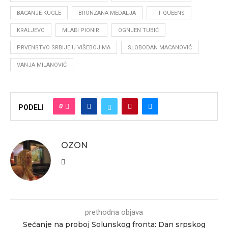
BACANJE KUGLE
BRONZANA MEDALJA
FIT QUEENS
KRALJEVO
MLAĐI PIONIRI
OGNJEN TUBIĆ
PRVENSTVO SRBIJE U VIŠEBOJIMA
SLOBODAN MACANOVIĆ
VANJA MILANOVIĆ
0
PODELI
OZON
prethodna objava
Sećanje na proboj Solunskog fronta: Dan srpskog