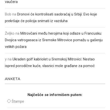
vaučera
Bob
na
Dronovi će kontrolisati saobraćaj u Srbiji: Evo koje
prekršaje će policija snimati iz vazduha
Željko
na
Mitrovčani među herojima koji odlaze u Francusku:
Dvojica vatrogasaca iz Sremske Mitrovice pomažu u gašenju
velikih požara
y
na
Ukraden golf kabriolet u Sremskoj Mitrovici: Nestao
ispred porodične kuće, vlasnici mole građane za pomoć
ANKETA
Najčešće se informišem putem:
Štampe