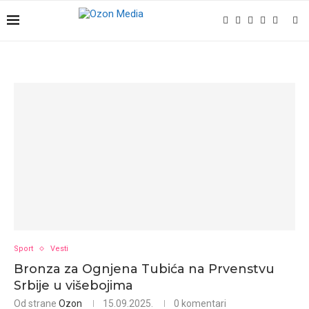
Sport
Vesti
Bronza za Ognjena Tubića na Prvenstvu
Srbije u višebojima
Od strane
Ozon
15.09.2025.
0 komentari