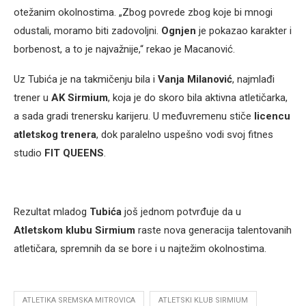
otežanim okolnostima. „Zbog povrede zbog koje bi mnogi
odustali, moramo biti zadovoljni.
Ognjen
je pokazao karakter i
borbenost, a to je najvažnije,“ rekao je Macanović.
Uz Tubića je na takmičenju bila i
Vanja Milanović
, najmlađi
trener u
AK Sirmium
, koja je do skoro bila aktivna atletičarka,
a sada gradi trenersku karijeru. U međuvremenu stiče
licencu
atletskog trenera
, dok paralelno uspešno vodi svoj fitnes
studio
FIT QUEENS
.
Rezultat mladog
Tubića
još jednom potvrđuje da u
Atletskom klubu Sirmium
raste nova generacija talentovanih
atletičara, spremnih da se bore i u najtežim okolnostima.
ATLETIKA SREMSKA MITROVICA
ATLETSKI KLUB SIRMIUM