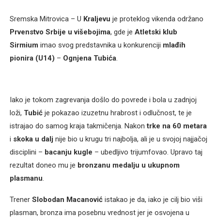
Sremska Mitrovica – U
Kraljevu
je proteklog vikenda održano
Prvenstvo Srbije u višebojima
, gde je
Atletski klub
Sirmium
imao svog predstavnika u konkurenciji
mlađih
pionira (U14)
–
Ognjena Tubića
.
Iako je tokom zagrevanja došlo do povrede i bola u zadnjoj
loži,
Tubić
je pokazao izuzetnu hrabrost i odlučnost, te je
istrajao do samog kraja takmičenja. Nakon
trke na 60 metara
i
skoka u dalj
nije bio u krugu tri najbolja, ali je u svojoj najjačoj
disciplini –
bacanju kugle
– ubedljivo trijumfovao. Upravo taj
rezultat doneo mu je
bronzanu medalju u ukupnom
plasmanu
.
Trener
Slobodan Macanović
istakao je da, iako je cilj bio viši
plasman, bronza ima posebnu vrednost jer je osvojena u