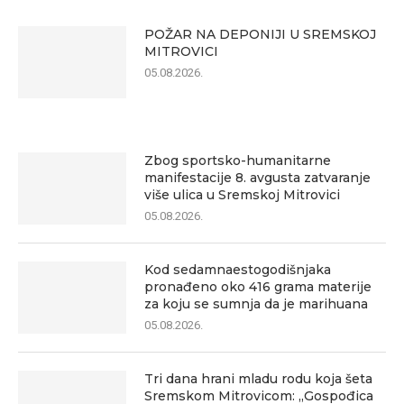
POŽAR NA DEPONIJI U SREMSKOJ
MITROVICI
05.08.2026.
Zbog sportsko-humanitarne
manifestacije 8. avgusta zatvaranje
više ulica u Sremskoj Mitrovici
05.08.2026.
Kod sedamnaestogodišnjaka
pronađeno oko 416 grama materije
za koju se sumnja da je marihuana
05.08.2026.
Tri dana hrani mladu rodu koja šeta
Sremskom Mitrovicom: „Gospođica