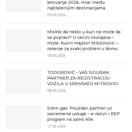
letovanje 2026, Hvar među
najtraženijim destinacijama
29.05.2026.
Mislite da nešto u kući ne može da
se popravi? U većini slučajeva –
može: Kućni majstor Milutinović –
rešenje za svaki problem u domu
18.05.2026.
TODOROVIĆ – VAŠ SIGURAN
PARTNER ZA REGISTRACIJU
VOZILA U SREMSKOJ MITROVICI
08.05.2026.
Srem-gas: Pouzdan partner uz
savremene usluge – e-račun i REP
program na samo klik
17.03.2026.