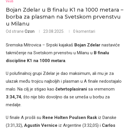
Vesti
Bojan Zdelar u B finalu K1 na 1000 metara –
borba za plasman na Svetskom prvenstvu
u Milanu
Od strane
Ozon
23.08.2025.
0 komentari
Sremska Mitrovica – Srpski kajakaš
Bojan Zdelar
nastaviće
takmičenje na Svetskom prvenstvu u Milanu u
B finalu
discipline K1 na 1000 metara
.
U polufinalnoj grupi Zdelar je dao maksimum, ali mu je za
ulazak među trojicu najboljih i plasman u A finale nedostajalo
malo. Na cilj je stigao kao
četvrtoplasirani
sa vremenom
3:34,74
, što nije bilo dovoljno da se umeša u borbu za
medalje.
U finale A prošli su
Rene Holten Poulsen Rask
iz Danske
(3:31,32),
Agustín Vernice
iz Argentine (3:32,05) i
Carlos