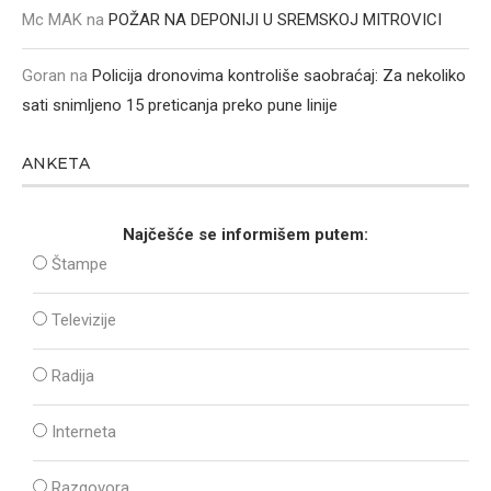
Mc MAK
na
POŽAR NA DEPONIJI U SREMSKOJ MITROVICI
Goran
na
Policija dronovima kontroliše saobraćaj: Za nekoliko
sati snimljeno 15 preticanja preko pune linije
ANKETA
Najčešće se informišem putem:
Štampe
Televizije
Radija
Interneta
Razgovora