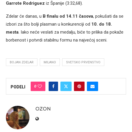
Garrote Rodriguez
iz Španije (3:32,68).
Zdelar će danas, u
B finalu od 14.11 časova
, pokušati da se
izbori za što bolji plasman u konkurenciji od
10. do 18.
mesta
. Iako neće veslati za medalju, biće to prilika da pokaže
borbenost i potvrdi stabilnu formu na najvećoj sceni.
BOJAN ZDELAR
MILANO
SVETSKO PRVENSTVO
0
PODELI
OZON