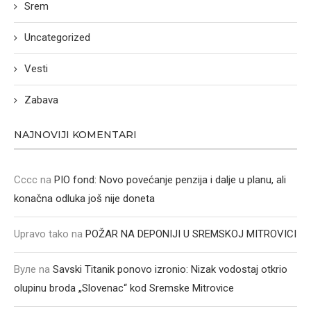
Srem
Uncategorized
Vesti
Zabava
NAJNOVIJI KOMENTARI
Cccc
na
PIO fond: Novo povećanje penzija i dalje u planu, ali
konačna odluka još nije doneta
Upravo tako
na
POŽAR NA DEPONIJI U SREMSKOJ MITROVICI
Вуле
na
Savski Titanik ponovo izronio: Nizak vodostaj otkrio
olupinu broda „Slovenac“ kod Sremske Mitrovice