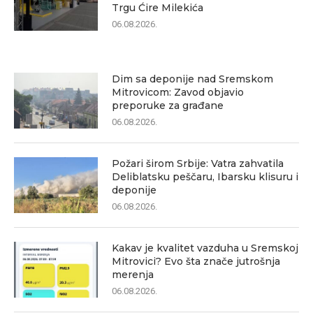
Trgu Ćire Milekića
06.08.2026.
Dim sa deponije nad Sremskom
Mitrovicom: Zavod objavio
preporuke za građane
06.08.2026.
Požari širom Srbije: Vatra zahvatila
Deliblatsku peščaru, Ibarsku klisuru i
deponije
06.08.2026.
Kakav je kvalitet vazduha u Sremskoj
Mitrovici? Evo šta znače jutrošnja
merenja
06.08.2026.