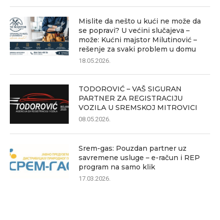
Mislite da nešto u kući ne može da
se popravi? U većini slučajeva –
može: Kućni majstor Milutinović –
rešenje za svaki problem u domu
18.05.2026.
TODOROVIĆ – VAŠ SIGURAN
PARTNER ZA REGISTRACIJU
VOZILA U SREMSKOJ MITROVICI
08.05.2026.
Srem-gas: Pouzdan partner uz
savremene usluge – e-račun i REP
program na samo klik
17.03.2026.