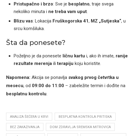
Pristupačno i brzo
: Sve je
besplatno
, traje svega
nekoliko minuta i
ne treba vam uput
.
Blizu vas
: Lokacija
Fruškogorska 41
,
MZ „Sutjeska“
, u
srcu komšiluka.
Šta da ponesete?
Poželjno je da ponesete
ličnu kartu
i, ako ih imate,
ranije
rezultate merenja
ili
terapiju
koju koristite.
Napomena:
Akcija se ponavlja
svakog prvog četvrtka u
mesecu
, od
09:00 do 11:00
– zabeležite termin i dođite na
besplatnu kontrolu
.
ANALIZA ŠEĆERA U KRVI
BESPLATNA KONTROLA PRITISKA
BEZ ZAKAZIVANJA
DOM ZDRAVLJA SREMSKA MITROVICA