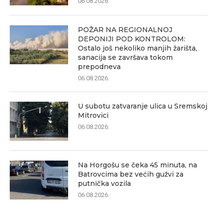
06.08.2026.
POŽAR NA REGIONALNOJ
DEPONIJI POD KONTROLOM:
Ostalo još nekoliko manjih žarišta,
sanacija se završava tokom
prepodneva
06.08.2026.
U subotu zatvaranje ulica u Sremskoj
Mitrovici
06.08.2026.
Na Horgošu se čeka 45 minuta, na
Batrovcima bez većih gužvi za
putnička vozila
06.08.2026.