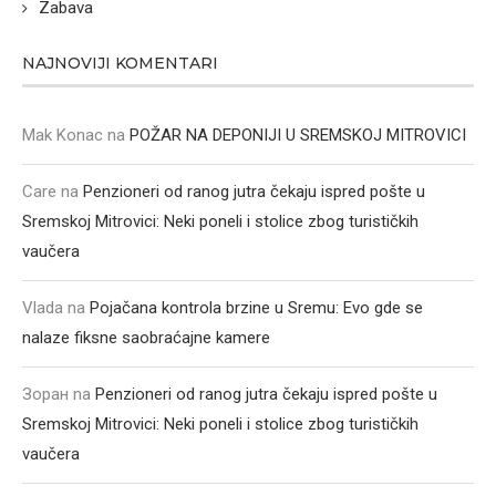
Zabava
NAJNOVIJI KOMENTARI
Mak Konac
na
POŽAR NA DEPONIJI U SREMSKOJ MITROVICI
Care
na
Penzioneri od ranog jutra čekaju ispred pošte u
Sremskoj Mitrovici: Neki poneli i stolice zbog turističkih
vaučera
Vlada
na
Pojačana kontrola brzine u Sremu: Evo gde se
nalaze fiksne saobraćajne kamere
Зоран
na
Penzioneri od ranog jutra čekaju ispred pošte u
Sremskoj Mitrovici: Neki poneli i stolice zbog turističkih
vaučera