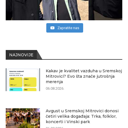
Zapratite nas
NAJNOVIJE
Kakav je kvalitet vazduha u Sremskoj
Mitrovici? Evo šta znače jutrošnja
merenja
06.08.2026.
Avgust u Sremskoj Mitrovici donosi
četiri velika događaja: Trka, folklor,
koncerti i Vinski park