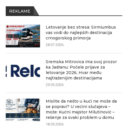
REKLAME
Letovanje bez stresa: Sirmiumbus
vas vodi do najlepših destinacija
crnogorskog primorja
28.07.2026.
Sremska Mitrovica ima svoj prozor
ka Jadranu: Počele prijave za
letovanje 2026, Hvar među
najtraženijim destinacijama
29.05.2026.
Mislite da nešto u kući ne može da
se popravi? U većini slučajeva –
može: Kućni majstor Milutinović –
rešenje za svaki problem u domu
18.05.2026.