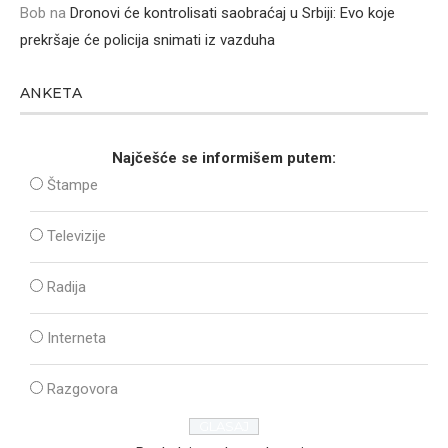
Bob
na
Dronovi će kontrolisati saobraćaj u Srbiji: Evo koje
prekršaje će policija snimati iz vazduha
ANKETA
Najčešće se informišem putem:
Štampe
Televizije
Radija
Interneta
Razgovora