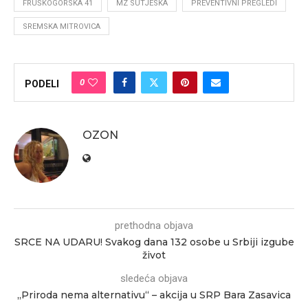
FRUŠKOGORSKA 41
MZ SUTJESKA
PREVENTIVNI PREGLEDI
SREMSKA MITROVICA
0
PODELI
OZON
prethodna objava
SRCE NA UDARU! Svakog dana 132 osobe u Srbiji izgube
život
sledeća objava
„Priroda nema alternativu“ – akcija u SRP Bara Zasavica