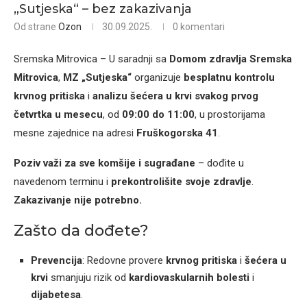
„Sutjeska“ – bez zakazivanja
Od strane
Ozon
30.09.2025.
0 komentari
Sremska Mitrovica – U saradnji sa
Domom zdravlja Sremska
Mitrovica
,
MZ „Sutjeska“
organizuje
besplatnu kontrolu
krvnog pritiska
i
analizu šećera u krvi
svakog prvog
četvrtka u mesecu
, od
09:00 do 11:00
, u prostorijama
mesne zajednice na adresi
Fruškogorska 41
.
Poziv važi za sve komšije i sugrađane
– dođite u
navedenom terminu i
prekontrolišite svoje zdravlje
.
Zakazivanje nije potrebno.
Zašto da dođete?
Prevencija
: Redovne provere
krvnog pritiska
i
šećera u
krvi
smanjuju rizik od
kardiovaskularnih bolesti
i
dijabetesa
.