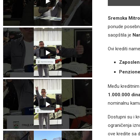
Sremska Mitro
ponude posebne
saopštila je
Nar
Ovi krediti name
Zaposlen
Penzione
Među kreditnim
1.000.000 din
nominalnu kamat
Dostupni su i kr
ograničenja izn
ove kredite sa