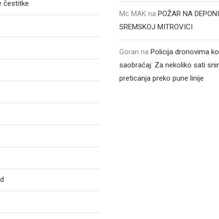
 čestitke
Mc MAK
na
POŽAR NA DEPONI
SREMSKOJ MITROVICI
Goran
na
Policija dronovima ko
saobraćaj: Za nekoliko sati sni
preticanja preko pune linije
ed