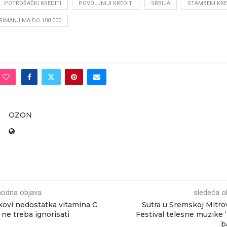
POTROŠAČKI KREDITI
POVOLJNIJI KREDITI
SRBIJA
STAMBENI KRE
RIMANJIMA DO 100.000
OZON
hodna objava
sledeća o
ovi nedostatka vitamina C
Sutra u Sremskoj Mitrov
 ne treba ignorisati
Festival telesne muzike 
b