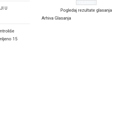
JI U
Pogledaj rezultate glasanja
Arhiva Glasanja
ntroliše
mljeno 15