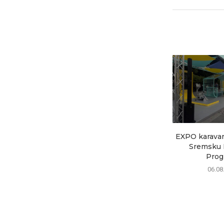
EXPO karavan 
Sremsku M
Progr
06.08