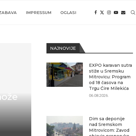
ZABAVA
IMPRESSUM
OGLASI
NAJNOVIJE
EXPO karavan sutra
stiže u Sremsku
Mitrovicu: Program
od 18 časova na
Trgu Ćire Milekića
može
06.08.2026.
Dim sa deponije
nad Sremskom
Mitrovicom: Zavod