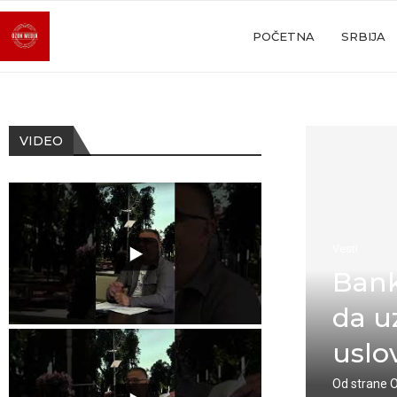
POČETNA
SRBIJA
VIDEO
Vesti
Bank
da u
uslo
Od strane