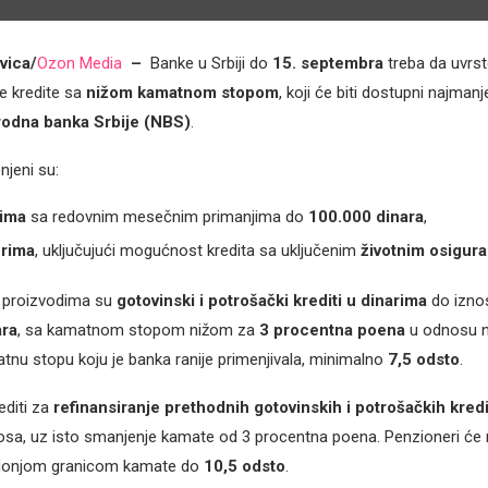
vica/
Ozon Media
–
Banke u Srbiji do
15. septembra
treba da uvrst
 kredite sa
nižom kamatnom stopom
, koji će biti dostupni najman
odna banka Srbije (NBS)
.
njeni su:
ima
sa redovnim mesečnim primanjima do
100.000 dinara
,
rima
, uključujući mogućnost kredita sa uključenim
životnim osigur
 proizvodima su
gotovinski i potrošački krediti u dinarima
do izno
ara
, sa kamatnom stopom nižom za
3 procentna poena
u odnosu n
nu stopu koju je banka ranije primenjivala, minimalno
7,5 odsto
.
editi za
refinansiranje prethodnih gotovinskih i potrošačkih kredi
osa, uz isto smanjenje kamate od 3 procentna poena. Penzioneri će 
 donjom granicom kamate do
10,5 odsto
.