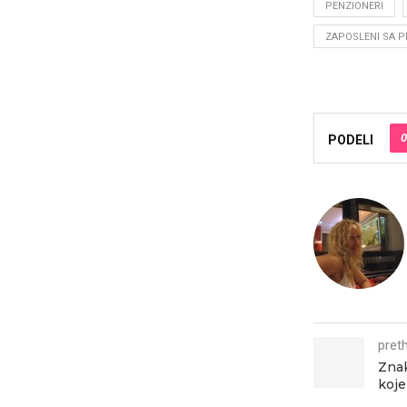
PENZIONERI
ZAPOSLENI SA P
0
PODELI
pret
Znak
koje