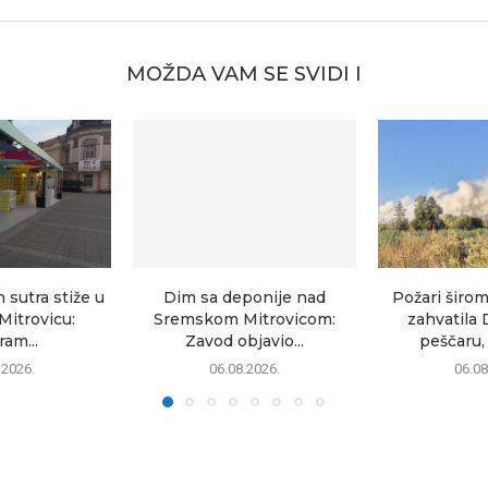
MOŽDA VAM SE SVIDI I
sutra stiže u
Dim sa deponije nad
Požari širom
itrovicu:
Sremskom Mitrovicom:
zahvatila 
am...
Zavod objavio...
peščaru, 
.2026.
06.08.2026.
06.08