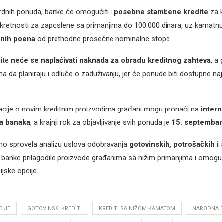
rdnih ponuda, banke će omogućiti i
posebne stambene kredite
za 
retnosti za zaposlene sa primanjima do 100.000 dinara, uz kamatnu
tnih poena
od prethodne prosečne nominalne stope.
dite
neće se naplaćivati naknada za obradu kreditnog zahteva
, a
a da planiraju i odluče o zaduživanju, jer će ponude biti dostupne n
acije o novim kreditnim proizvodima građani mogu pronaći na
intern
a banaka
, a krajnji rok za objavljivanje svih ponuda je
15. septembar
no sprovela analizu uslova odobravanja
gotovinskih, potrošačkih i
i banke prilagodile proizvode građanima sa nižim primanjima i omogu
ijske opcije.
CIJE
GOTOVINSKI KREDITI
KREDITI SA NIŽOM KAMATOM
NARODNA B