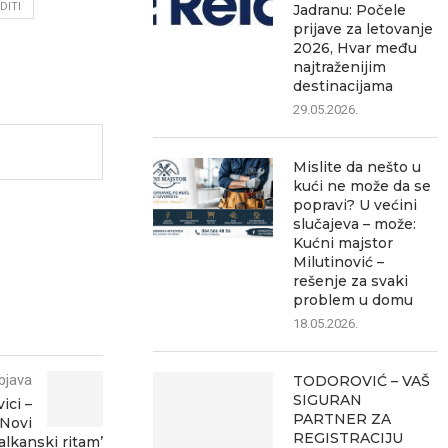
DITI
Jadranu: Počele
prijave za letovanje
2026, Hvar među
najtraženijim
destinacijama
29.05.2026.
Mislite da nešto u
kući ne može da se
popravi? U većini
slučajeva – može:
Kućni majstor
Milutinović –
rešenje za svaki
problem u domu
18.05.2026.
bjava
TODOROVIĆ – VAŠ
SIGURAN
ici –
PARTNER ZA
‘Novi
REGISTRACIJU
alkanski ritam’