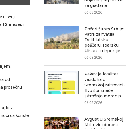
objavio preporuke
za građane
06.08.2026.
e u svoje
je
12 meseci
,
Požari širom Srbije:
Vatra zahvatila
Deliblatsku
peščaru, Ibarsku
klisuru i deponije
06.08.2026.
anjem
.
Kakav je kvalitet
sa od
vazduha u
Sremskoj Mitrovici?
a prosečnu
Evo šta znače
jutrošnja merenja
06.08.2026.
ta
, bez
moći da koriste
Avgust u Sremskoj
Mitrovici donosi