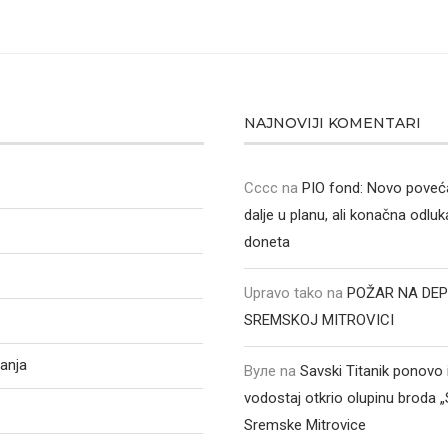
NAJNOVIJI KOMENTARI
Cccc
na
PIO fond: Novo poveća
dalje u planu, ali konačna odluka
doneta
Upravo tako
na
POŽAR NA DEP
SREMSKOJ MITROVICI
anja
Вуле
na
Savski Titanik ponovo 
vodostaj otkrio olupinu broda 
Sremske Mitrovice