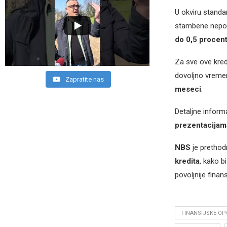
U okviru standa
stambene nepok
do 0,5 procen
Za sve ove kre
dovoljno vremen
Zapratite nas
meseci
.
Detaljne inform
prezentacijam
NBS
je prethod
kredita
, kako b
povoljnije finans
FINANSIJSKE OP