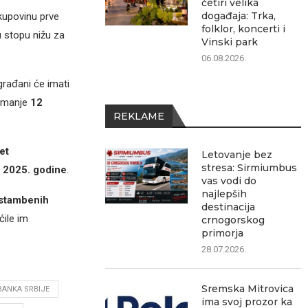
četiri velika
događaja: Trka,
kupovinu prve
folklor, koncerti i
 stopu nižu za
Vinski park
06.08.2026.
 građani će imati
ajmanje
12
REKLAME
et
Letovanje bez
stresa: Sirmiumbus
 2025. godine
.
vas vodi do
najlepših
 stambenih
destinacija
ćile im
crnogorskog
primorja
28.07.2026.
Sremska Mitrovica
ANKA SRBIJE
ima svoj prozor ka