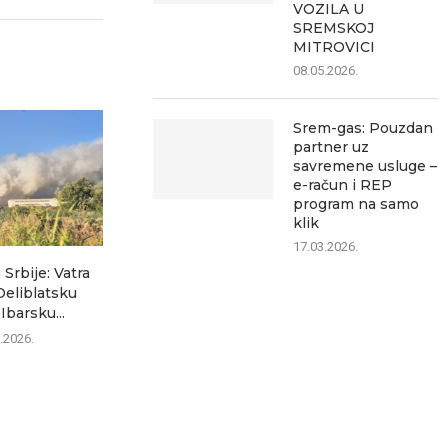
VOZILA U
SREMSKOJ
MITROVICI
08.05.2026.
Srem-gas: Pouzdan
partner uz
savremene usluge –
e-račun i REP
program na samo
klik
17.03.2026.
 Srbije: Vatra
Kakav je kvalitet vazduha u
Avgust u Srem
Deliblatsku
Sremskoj Mitrovici? Evo...
donosi če
Ibarsku...
događ
06.08.2026.
.2026.
06.0