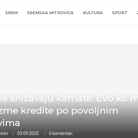
SREM
SREMSKA MITROVICA
KULTURA
SPORT
e snižavaju kamate: Evo ko 
zme kredite po povoljnim
vima
Ozon
03.09.2025.
0 komentari