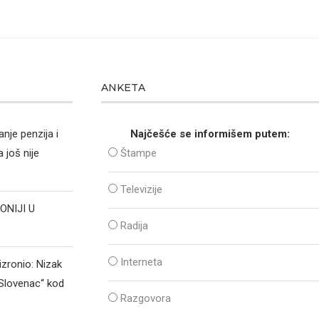
ANKETA
nje penzija i
Najčešće se informišem putem:
 još nije
Štampe
Televizije
ONIJI U
Radija
Interneta
izronio: Nizak
„Slovenac“ kod
Razgovora