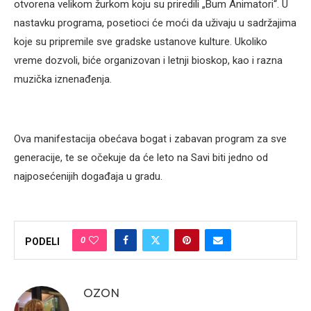
otvorena velikom žurkom koju su priredili „Bum Animatori“. U
nastavku programa, posetioci će moći da uživaju u sadržajima
koje su pripremile sve gradske ustanove kulture. Ukoliko
vreme dozvoli, biće organizovan i letnji bioskop, kao i razna
muzička iznenađenja.
Ova manifestacija obećava bogat i zabavan program za sve
generacije, te se očekuje da će leto na Savi biti jedno od
najposećenijih događaja u gradu.
0
PODELI
OZON