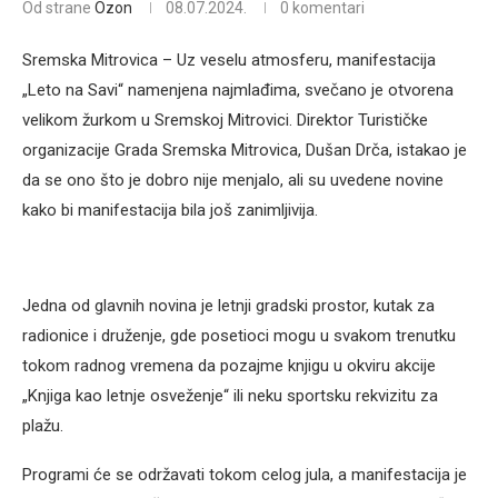
Od strane
Ozon
08.07.2024.
0 komentari
Sremska Mitrovica – Uz veselu atmosferu, manifestacija
„Leto na Savi“ namenjena najmlađima, svečano je otvorena
velikom žurkom u Sremskoj Mitrovici. Direktor Turističke
organizacije Grada Sremska Mitrovica, Dušan Drča, istakao je
da se ono što je dobro nije menjalo, ali su uvedene novine
kako bi manifestacija bila još zanimljivija.
Jedna od glavnih novina je letnji gradski prostor, kutak za
radionice i druženje, gde posetioci mogu u svakom trenutku
tokom radnog vremena da pozajme knjigu u okviru akcije
„Knjiga kao letnje osveženje“ ili neku sportsku rekvizitu za
plažu.
Programi će se održavati tokom celog jula, a manifestacija je