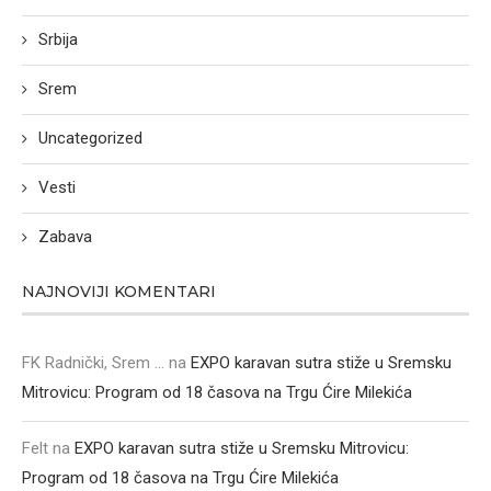
Srbija
Srem
Uncategorized
Vesti
Zabava
NAJNOVIJI KOMENTARI
FK Radnički, Srem ...
na
EXPO karavan sutra stiže u Sremsku
Mitrovicu: Program od 18 časova na Trgu Ćire Milekića
Felt
na
EXPO karavan sutra stiže u Sremsku Mitrovicu:
Program od 18 časova na Trgu Ćire Milekića