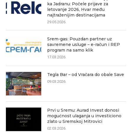
ka Jadranu: Počele prijave za
letovanje 2026, Hvar među
najtraženijim destinacijama
29.05.2026.
Srem-gas: Pouzdan partner uz
savremene usluge – e-račun i REP
program na samo klik
17.03.2026.
Tegla Bar – od Vračara do obale Save
09.03.2026.
Prvi u Sremu: Aurad Invest donosi
mogućnost ulaganja u investiciono
zlato u Sremskoj Mitrovici
02.03.2026.