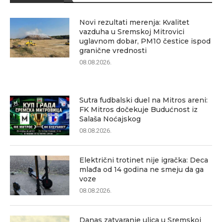
Novi rezultati merenja: Kvalitet
vazduha u Sremskoj Mitrovici
uglavnom dobar, PM10 čestice ispod
granične vrednosti
08.08.2026.
Sutra fudbalski duel na Mitros areni:
FK Mitros dočekuje Budućnost iz
Salaša Noćajskog
08.08.2026.
Električni trotinet nije igračka: Deca
mlađa od 14 godina ne smeju da ga
voze
08.08.2026.
Danas zatvaranje ulica u Sremskoj