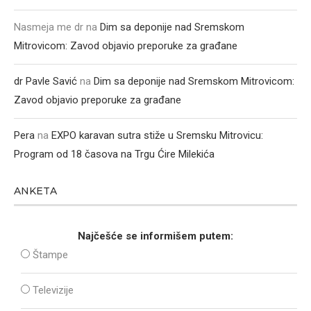
Nasmeja me dr
na
Dim sa deponije nad Sremskom
Mitrovicom: Zavod objavio preporuke za građane
dr Pavle Savić
na
Dim sa deponije nad Sremskom Mitrovicom:
Zavod objavio preporuke za građane
Pera
na
EXPO karavan sutra stiže u Sremsku Mitrovicu:
Program od 18 časova na Trgu Ćire Milekića
ANKETA
Najčešće se informišem putem:
Štampe
Televizije