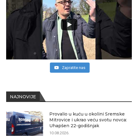
Zapratite nas
NAJNOVIJE
Provalio u kuću u okolini Sremske
Mitrovice i ukrao veću svotu novca:
Uhapšen 22-godišnjak
10.08.2026.