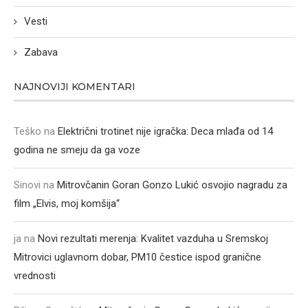
Vesti
Zabava
NAJNOVIJI KOMENTARI
Teško
na
Električni trotinet nije igračka: Deca mlađa od 14
godina ne smeju da ga voze
Sinovi
na
Mitrovčanin Goran Gonzo Lukić osvojio nagradu za
film „Elvis, moj komšija“
ja
na
Novi rezultati merenja: Kvalitet vazduha u Sremskoj
Mitrovici uglavnom dobar, PM10 čestice ispod granične
vrednosti