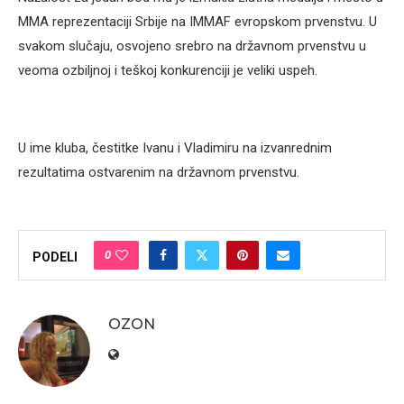
MMA reprezentaciji Srbije na IMMAF evropskom prvenstvu. U
svakom slučaju, osvojeno srebro na državnom prvenstvu u
veoma ozbiljnoj i teškoj konkurenciji je veliki uspeh.
U ime kluba, čestitke Ivanu i Vladimiru na izvanrednim
rezultatima ostvarenim na državnom prvenstvu.
0
PODELI
OZON