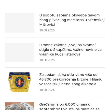
U subotu zabrana plovidbe Savom
zbog plivačkog maratona u Sremskoj
Mitrovici
10.08.2026.
Izmene zakona „Svoj na svome“
stigle u Skupštinu: Važne novine za
vlasnike kuća i stanova
10.08.2026.
Za sedam dana otkriveno više od
43.800 prekoračenja brzine: Hiljadu
vozača isključeno zbog alkohola
10.08.2026.
Građanima po 6.000 dinara u
septembru: Evo šta još mora da se