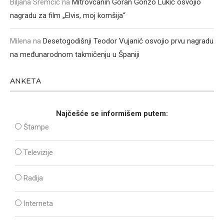
Biljana Sremčić
na
Mitrovčanin Goran Gonzo Lukić osvojio
nagradu za film „Elvis, moj komšija“
Milena
na
Desetogodišnji Teodor Vujanić osvojio prvu nagradu
na međunarodnom takmičenju u Španiji
ANKETA
Najčešće se informišem putem:
Štampe
Televizije
Radija
Interneta