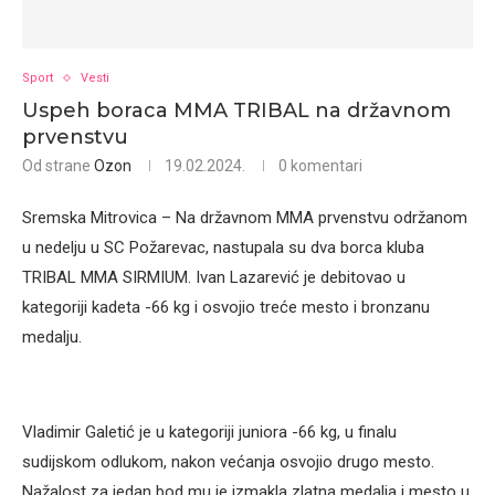
Sport
Vesti
Uspeh boraca MMA TRIBAL na državnom
prvenstvu
Od strane
Ozon
19.02.2024.
0 komentari
Sremska Mitrovica – Na državnom MMA prvenstvu održanom
u nedelju u SC Požarevac, nastupala su dva borca kluba
TRIBAL MMA SIRMIUM. Ivan Lazarević je debitovao u
kategoriji kadeta -66 kg i osvojio treće mesto i bronzanu
medalju.
Vladimir Galetić je u kategoriji juniora -66 kg, u finalu
sudijskom odlukom, nakon većanja osvojio drugo mesto.
Nažalost za jedan bod mu je izmakla zlatna medalja i mesto u