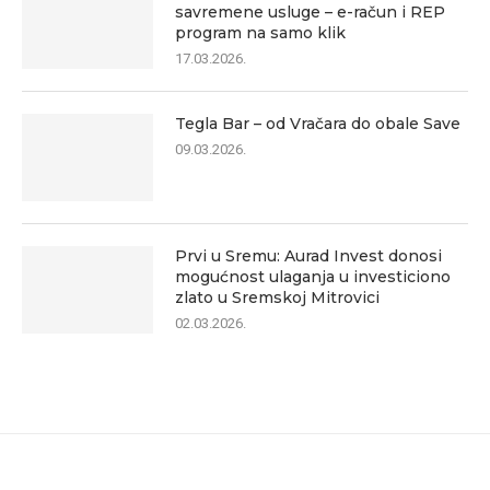
savremene usluge – e-račun i REP
program na samo klik
17.03.2026.
Tegla Bar – od Vračara do obale Save
09.03.2026.
Prvi u Sremu: Aurad Invest donosi
mogućnost ulaganja u investiciono
zlato u Sremskoj Mitrovici
02.03.2026.