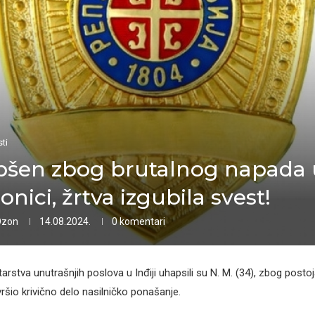
ti
šen zbog brutalnog napada 
onici, žrtva izgubila svest!
Ozon
14.08.2024.
0 komentari
tarstva unutrašnjih poslova u Inđiji uhapsili su N. M. (34), zbog post
ršio krivično delo nasilničko ponašanje.