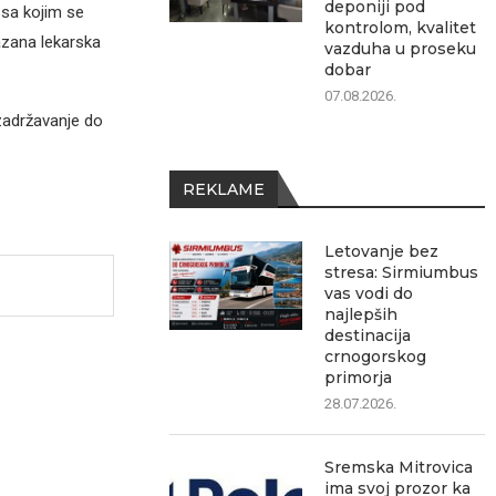
deponiji pod
 sa kojim se
kontrolom, kvalitet
azana lekarska
vazduha u proseku
dobar
07.08.2026.
zadržavanje do
REKLAME
Letovanje bez
stresa: Sirmiumbus
vas vodi do
najlepših
destinacija
crnogorskog
primorja
28.07.2026.
Sremska Mitrovica
ima svoj prozor ka