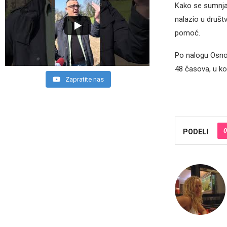
Kako se sumnja,
nalazio u društ
pomoć.
Po nalogu Osno
48 časova, u kom
Zapratite nas
0
PODELI