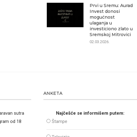
Prvi u Sremu: Aurad
Invest donosi
mogućnost
ulaganja u
investiciono zlato u
Sremskoj Mitrovici
02.03.2026.
ANKETA
aravan sutra
Najčešće se informišem putem:
ogram od 18
Štampe