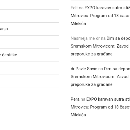
Felt
na
EXPO karavan sutra sti
Mitrovicu: Program od 18 časo
Milekića
anja
Nasmeja me dr
na
Dim sa depo
Sremskom Mitrovicom: Zavod 
preporuke za građane
 čestitke
dr Pavle Savić
na
Dim sa depon
Sremskom Mitrovicom: Zavod 
preporuke za građane
Pera
na
EXPO karavan sutra st
Mitrovicu: Program od 18 časo
Milekića