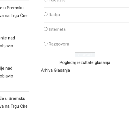
Televizije
že u Sremsku
Radija
va na Trgu Ćire
Interneta
nije nad
Razgovora
objavio
Pogledaj rezultate glasanja
ije nad
Arhiva Glasanja
objavio
iže u Sremsku
va na Trgu Ćire