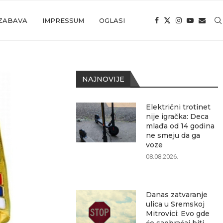
ZABAVA
IMPRESSUM
OGLASI
NAJNOVIJE
Električni trotinet
nije igračka: Deca
mlađa od 14 godina
ne smeju da ga
voze
08.08.2026.
Danas zatvaranje
ulica u Sremskoj
Mitrovici: Evo gde