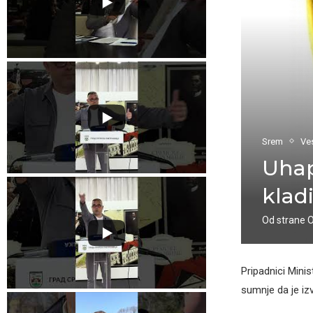
Srem
Ves
Uhap
kladi
Od strane
Pripadnici Minis
sumnje da je izv