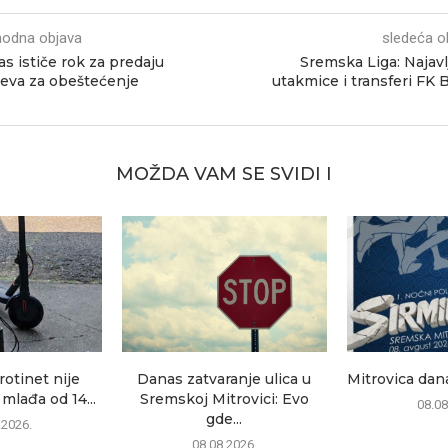
hodna objava
sledeća o
s ističe rok za predaju
Sremska Liga: Najav
eva za obeštećenje
utakmice i transferi FK 
MOŽDA VAM SE SVIDI I
rotinet nije
Danas zatvaranje ulica u
Mitrovica dana
mlađa od 14...
Sremskoj Mitrovici: Evo
08.08
gde...
.2026.
08.08.2026.