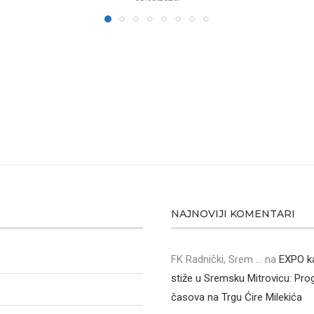
NAJNOVIJI KOMENTARI
FK Radnički, Srem ...
na
EXPO k
stiže u Sremsku Mitrovicu: Pr
časova na Trgu Ćire Milekića