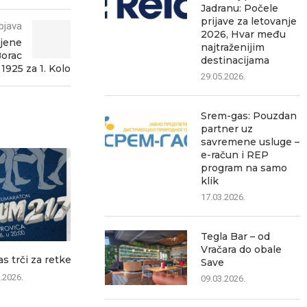
Jadranu: Počele
prijave za letovanje
bjava
2026, Hvar među
ljene
najtraženijim
Borac
destinacijama
1925 za 1. Kolo
29.05.2026.
Srem-gas: Pouzdan
partner uz
savremene usluge –
e-račun i REP
program na samo
klik
17.03.2026.
Tegla Bar – od
Vračara do obale
s trči za retke
Batrovci jutros najkritičniji:
Štab za vanre
Save
Na izlazu iz Srbije čeka...
Požar na 
.2026.
09.03.2026.
depo
08.08.2026.
07.0