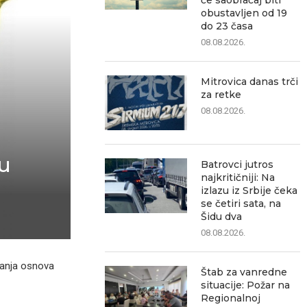
će saobraćaj biti
obustavljen od 19
do 23 časa
08.08.2026.
Mitrovica danas trči
za retke
08.08.2026.
u
Batrovci jutros
najkritičniji: Na
izlazu iz Srbije čeka
se četiri sata, na
Šidu dva
08.08.2026.
ojanja osnova
Štab za vanredne
situacije: Požar na
Regionalnoj