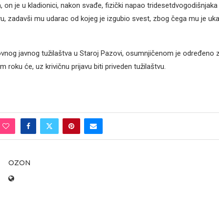
 on je u kladionici, nakon svađe, fizički napao tridesetdvogodišnjaka
vu, zadavši mu udarac od kojeg je izgubio svest, zbog čega mu je uk
vnog javnog tužilaštva u Staroj Pazovi, osumnjičenom je određeno 
 roku će, uz krivičnu prijavu biti priveden tužilaštvu.
OZON