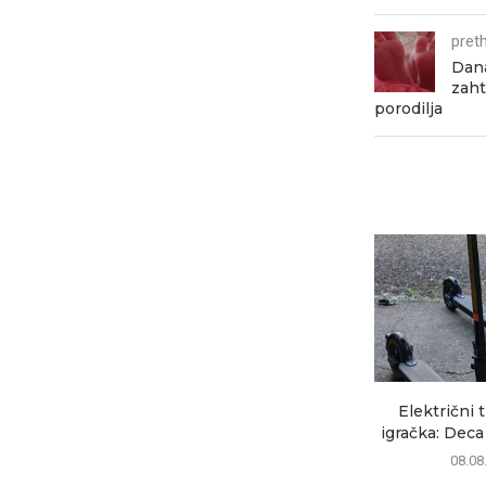
pret
Dana
zaht
porodilja
Električni t
igračka: Deca 
08.08