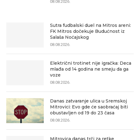
08.08.2026.
Sutra fudbalski duel na Mitros areni:
FK Mitros dočekuje Budućnost iz
Salaša Noćajskog
08.08.2026.
Električni trotinet nije igračka: Deca
mlađa od 14 godina ne smeju da ga
voze
08.08.2026.
Danas zatvaranje ulica u Sremskoj
Mitrovici: Evo gde će saobraćaj biti
obustavljen od 19 do 23 časa
08.08.2026.
Mitrovica danas trči za retke