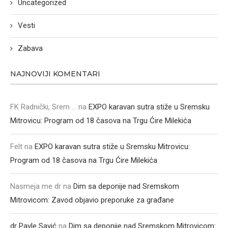
Uncategorized
Vesti
Zabava
NAJNOVIJI KOMENTARI
FK Radnički, Srem ...
na
EXPO karavan sutra stiže u Sremsku
Mitrovicu: Program od 18 časova na Trgu Ćire Milekića
Felt
na
EXPO karavan sutra stiže u Sremsku Mitrovicu:
Program od 18 časova na Trgu Ćire Milekića
Nasmeja me dr
na
Dim sa deponije nad Sremskom
Mitrovicom: Zavod objavio preporuke za građane
dr Pavle Savić
na
Dim sa deponije nad Sremskom Mitrovicom: