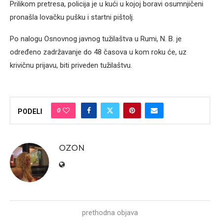
Prilikom pretresa, policija je u kući u kojoj boravi osumnjičeni
pronašla lovačku pušku i startni pištolj.
Po nalogu Osnovnog javnog tužilaštva u Rumi, N. B. je
određeno zadržavanje do 48 časova u kom roku će, uz
krivičnu prijavu, biti priveden tužilaštvu.
0
PODELI
OZON
prethodna objava