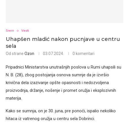
Srem
Vesti
Uhapšen mladić nakon pucnjave u centru
sela
Od strane
Ozon
03.07.2024.
0 komentari
Pripadnici Ministarstva unutrašnjih poslova u Rumi uhapsili su
N. B. (28), zbog postojanja osnova sumnje da je izvršio
krivična dela izazivanje opšte opasnosti i nedozvoljena
proizvodnja, držanje, nošenje i promet oružja i eksplozivnih
materija.
Kako se sumnja, on je 30. juna, pre ponoći, ispalio nekoliko
hitaca iz vatrenog oružja u centru sela Dobrinci.