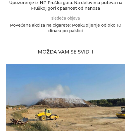
Upozorenje iz NP Fruška gora: Na delovima puteva na
Fruškoj gori opasnost od nanosa
sledeća objava
Povećana akciza na cigarete: Poskupljenje od oko 10
dinara po paklici
MOŽDA VAM SE SVIDI I