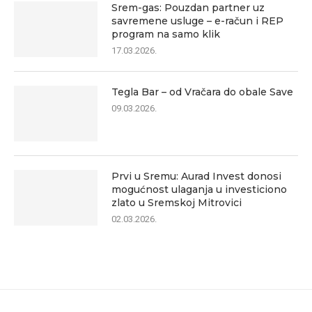
Srem-gas: Pouzdan partner uz
savremene usluge – e-račun i REP
program na samo klik
17.03.2026.
Tegla Bar – od Vračara do obale Save
09.03.2026.
Prvi u Sremu: Aurad Invest donosi
mogućnost ulaganja u investiciono
zlato u Sremskoj Mitrovici
02.03.2026.