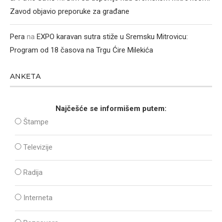
Zavod objavio preporuke za građane
Pera
na
EXPO karavan sutra stiže u Sremsku Mitrovicu:
Program od 18 časova na Trgu Ćire Milekića
ANKETA
Najčešće se informišem putem:
Štampe
Televizije
Radija
Interneta