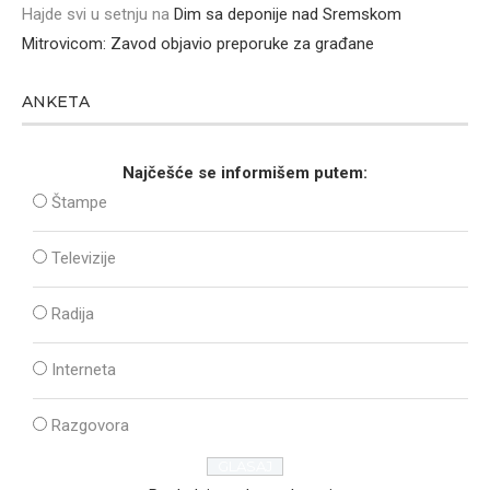
Hajde svi u setnju
na
Dim sa deponije nad Sremskom
Mitrovicom: Zavod objavio preporuke za građane
ANKETA
Najčešće se informišem putem:
Štampe
Televizije
Radija
Interneta
Razgovora