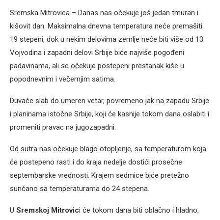
Sremska Mitrovica – Danas nas očekuje još jedan tmuran i
kišovit dan. Maksimalna dnevna temperatura neće premašiti
19 stepeni, dok u nekim delovima zemlje neće biti više od 13.
Vojvodina i zapadni delovi Srbije biće najviše pogođeni
padavinama, ali se očekuje postepeni prestanak kiše u
popodnevnim i večernjim satima.
Duvaće slab do umeren vetar, povremeno jak na zapadu Srbije
i planinama istočne Srbije, koji će kasnije tokom dana oslabiti i
promeniti pravac na jugozapadni.
Od sutra nas očekuje blago otopljenje, sa temperaturom koja
će postepeno rasti i do kraja nedelje dostići prosečne
septembarske vrednosti. Krajem sedmice biće pretežno
sunčano sa temperaturama do 24 stepena.
U
Sremskoj Mitrovic
i će tokom dana biti oblačno i hladno,