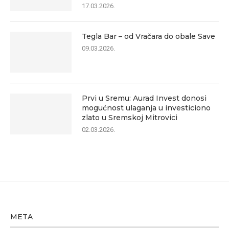
17.03.2026.
Tegla Bar – od Vračara do obale Save
09.03.2026.
Prvi u Sremu: Aurad Invest donosi
mogućnost ulaganja u investiciono
zlato u Sremskoj Mitrovici
02.03.2026.
META