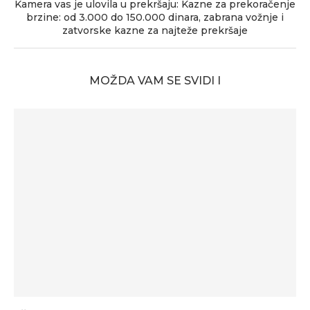
Kamera vas je ulovila u prekršaju: Kazne za prekoračenje
brzine: od 3.000 do 150.000 dinara, zabrana vožnje i
zatvorske kazne za najteže prekršaje
MOŽDA VAM SE SVIDI I