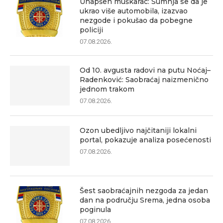
Uhapšen muškarac: Sumnja se da je
ukrao više automobila, izazvao
nezgode i pokušao da pobegne
policiji
07.08.2026.
Od 10. avgusta radovi na putu Noćaj–
Radenković: Saobraćaj naizmenično
jednom trakom
07.08.2026.
Ozon ubedljivo najčitaniji lokalni
portal, pokazuje analiza posećenosti
07.08.2026.
Šest saobraćajnih nezgoda za jedan
dan na području Srema, jedna osoba
poginula
07.08.2026.