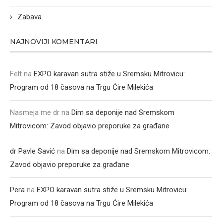
Zabava
NAJNOVIJI KOMENTARI
Felt
na
EXPO karavan sutra stiže u Sremsku Mitrovicu:
Program od 18 časova na Trgu Ćire Milekića
Nasmeja me dr
na
Dim sa deponije nad Sremskom
Mitrovicom: Zavod objavio preporuke za građane
dr Pavle Savić
na
Dim sa deponije nad Sremskom Mitrovicom:
Zavod objavio preporuke za građane
Pera
na
EXPO karavan sutra stiže u Sremsku Mitrovicu:
Program od 18 časova na Trgu Ćire Milekića