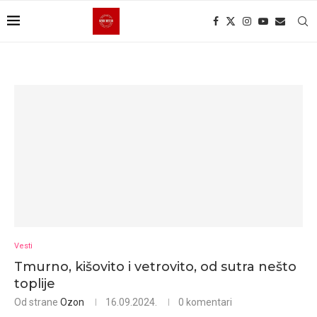
Vesti
Tmurno, kišovito i vetrovito, od sutra nešto
toplije
Od strane
Ozon
16.09.2024.
0 komentari