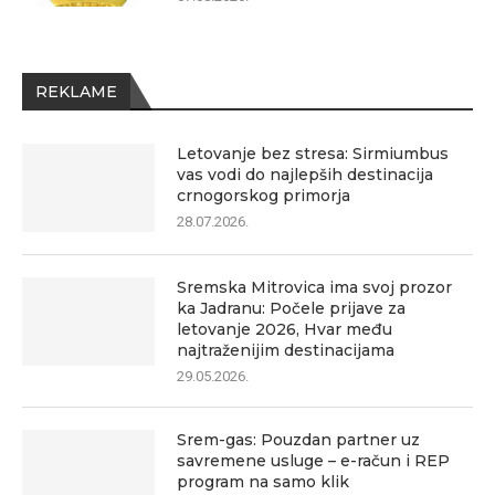
REKLAME
Letovanje bez stresa: Sirmiumbus
vas vodi do najlepših destinacija
crnogorskog primorja
28.07.2026.
Sremska Mitrovica ima svoj prozor
ka Jadranu: Počele prijave za
letovanje 2026, Hvar među
najtraženijim destinacijama
29.05.2026.
Srem-gas: Pouzdan partner uz
savremene usluge – e-račun i REP
program na samo klik