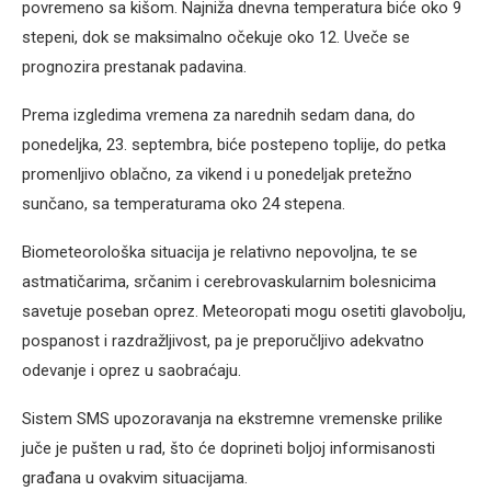
povremeno sa kišom. Najniža dnevna temperatura biće oko 9
stepeni, dok se maksimalno očekuje oko 12. Uveče se
prognozira prestanak padavina.
Prema izgledima vremena za narednih sedam dana, do
ponedeljka, 23. septembra, biće postepeno toplije, do petka
promenljivo oblačno, za vikend i u ponedeljak pretežno
sunčano, sa temperaturama oko 24 stepena.
Biometeorološka situacija je relativno nepovoljna, te se
astmatičarima, srčanim i cerebrovaskularnim bolesnicima
savetuje poseban oprez. Meteoropati mogu osetiti glavobolju,
pospanost i razdražljivost, pa je preporučljivo adekvatno
odevanje i oprez u saobraćaju.
Sistem SMS upozoravanja na ekstremne vremenske prilike
juče je pušten u rad, što će doprineti boljoj informisanosti
građana u ovakvim situacijama.