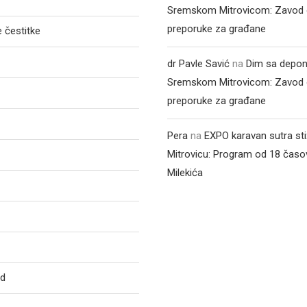
Sremskom Mitrovicom: Zavod 
preporuke za građane
 čestitke
dr Pavle Savić
na
Dim sa depon
Sremskom Mitrovicom: Zavod 
preporuke za građane
Pera
na
EXPO karavan sutra st
Mitrovicu: Program od 18 časo
Milekića
ed