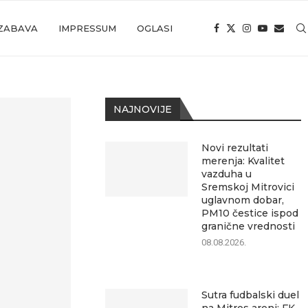
ZABAVA
IMPRESSUM
OGLASI
NAJNOVIJE
Novi rezultati
merenja: Kvalitet
vazduha u
Sremskoj Mitrovici
uglavnom dobar,
PM10 čestice ispod
granične vrednosti
08.08.2026.
Sutra fudbalski duel