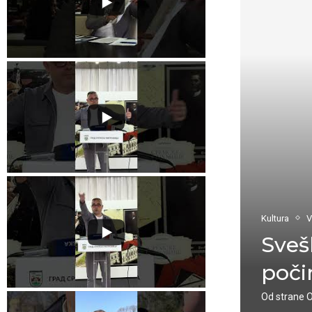
Kultura
V
Sveš
poči
Od strane