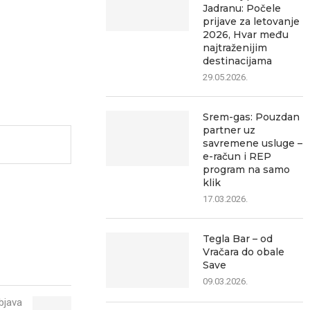
Jadranu: Počele
prijave za letovanje
2026, Hvar među
najtraženijim
destinacijama
29.05.2026.
Srem-gas: Pouzdan
partner uz
savremene usluge –
e-račun i REP
program na samo
klik
17.03.2026.
Tegla Bar – od
Vračara do obale
Save
09.03.2026.
bjava