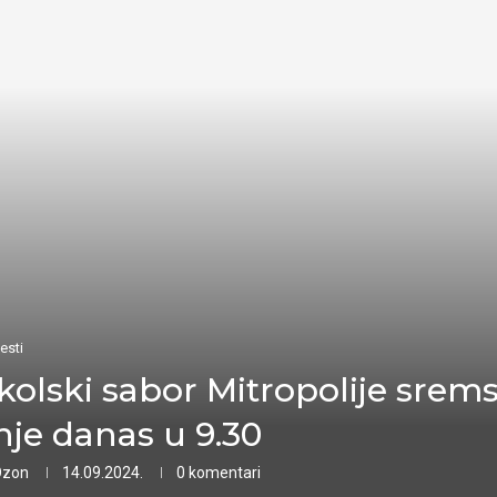
esti
kolski sabor Mitropolije srem
nje danas u 9.30
Ozon
14.09.2024.
0 komentari