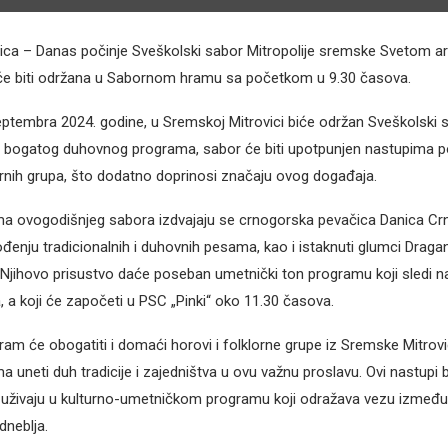
ca – Danas počinje Sveškolski sabor Mitropolije sremske Svetom ar
a će biti održana u Sabornom hramu sa početkom u 9.30 časova.
eptembra 2024. godine, u Sremskoj Mitrovici biće održan Sveškolski s
 bogatog duhovnog programa, sabor će biti upotpunjen nastupima p
urnih grupa, što dodatno doprinosi značaju ovog događaja.
a ovogodišnjeg sabora izdvajaju se crnogorska pevačica Danica Cr
đenju tradicionalnih i duhovnih pesama, kao i istaknuti glumci Dragan
. Njihovo prisustvo daće poseban umetnički ton programu koji sledi 
, a koji će započeti u PSC „Pinki“ oko 11.30 časova.
ram će obogatiti i domaći horovi i folklorne grupe iz Sremske Mitrovic
 uneti duh tradicije i zajedništva u ovu važnu proslavu. Ovi nastupi bi
 uživaju u kulturno-umetničkom programu koji odražava vezu između
dneblja.