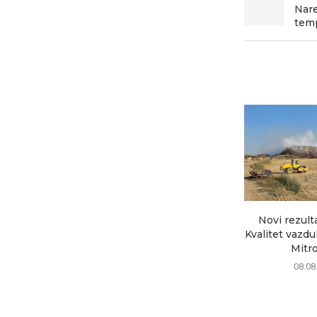
Nare
temp
Novi rezult
Kvalitet vazd
Mitrov
08.08