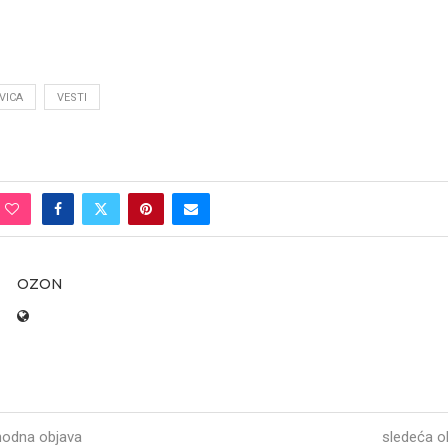
VICA
VESTI
OZON
hodna objava
sledeća o