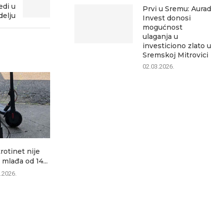
edi u
Prvi u Sremu: Aurad
delju
Invest donosi
mogućnost
ulaganja u
investiciono zlato u
Sremskoj Mitrovici
02.03.2026.
trotinet nije
Danas zatvaranje ulica u
Mitrovica dana
 mlađa od 14...
Sremskoj Mitrovici: Evo
08.0
gde...
.2026.
08.08.2026.