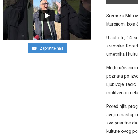
Sremska Mitrovi
liturgijom, koj
U subotu, 14. s
sremske. Pored
Zapratite nas
umetnika i kult
Među učesnicim
poznata po izvo
Ljubivoje Tadić
molitvenog dela
Pored njih, prog
svojim nastupima
sve prisutne da
kulture ovog po