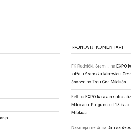
NAJNOVIJI KOMENTARI
FK Radnički, Srem ...
na
EXPO k
stiže u Sremsku Mitrovicu: Pr
časova na Trgu Ćire Milekića
Felt
na
EXPO karavan sutra sti
Mitrovicu: Program od 18 časo
Milekića
anja
Nasmeja me dr
na
Dim sa depo