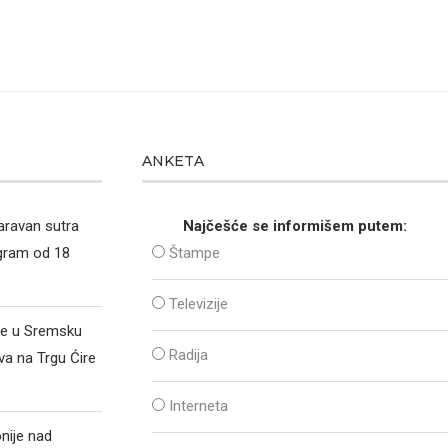
ANKETA
aravan sutra
Najčešće se informišem putem:
ogram od 18
Štampe
Televizije
že u Sremsku
Radija
va na Trgu Ćire
Interneta
nije nad