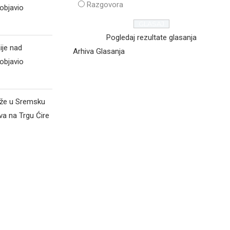
Razgovora
objavio
Pogledaj rezultate glasanja
ije nad
Arhiva Glasanja
objavio
iže u Sremsku
va na Trgu Ćire