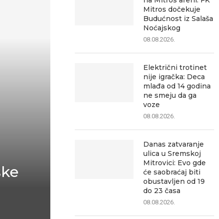
na Mitros areni: FK
Mitros dočekuje
Budućnost iz Salaša
Noćajskog
08.08.2026.
Električni trotinet
nije igračka: Deca
mlađa od 14 godina
ne smeju da ga
voze
08.08.2026.
Danas zatvaranje
ulica u Sremskoj
Mitrovici: Evo gde
ske
će saobraćaj biti
obustavljen od 19
do 23 časa
08.08.2026.