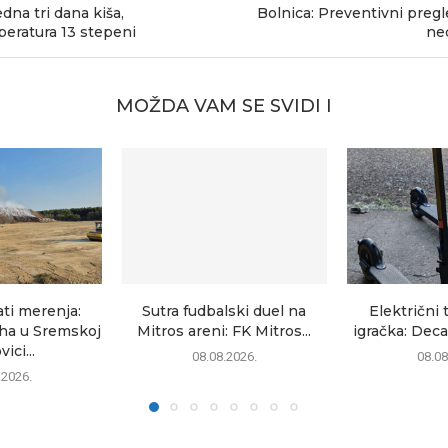
dna tri dana kiša,
Bolnica: Preventivni pregl
eratura 13 stepeni
ne
MOŽDA VAM SE SVIDI I
ati merenja:
Sutra fudbalski duel na
Električni 
uha u Sremskoj
Mitros areni: FK Mitros...
igračka: Deca
ici...
08.08.2026.
08.08
.2026.