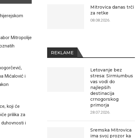
Mitrovica danas trči
za retke
hijerejskom
08.08.2026.
abor Mitropolije
oznatih
REKLAME
nogorčević,
Letovanje bez
stresa: Sirmiumbus
a Mićalović i
vas vodi do
nakon
najlepših
destinacija
crnogorskog
primorja
e, koji će
28.07.2026.
će prilika za
 duhovnosti i
Sremska Mitrovica
ima svoj prozor ka