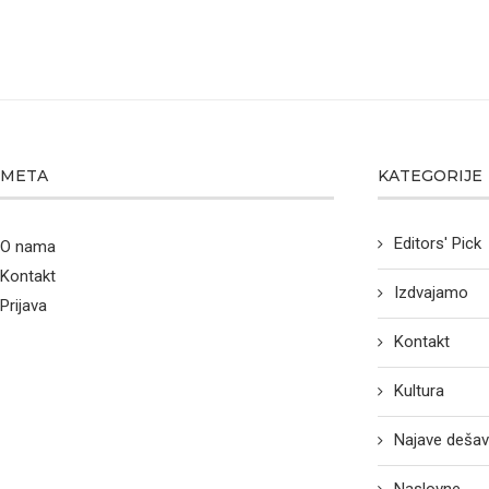
META
KATEGORIJE
Editors' Pick
O nama
Kontakt
Izdvajamo
Prijava
Kontakt
Kultura
Najave dešav
Naslovne