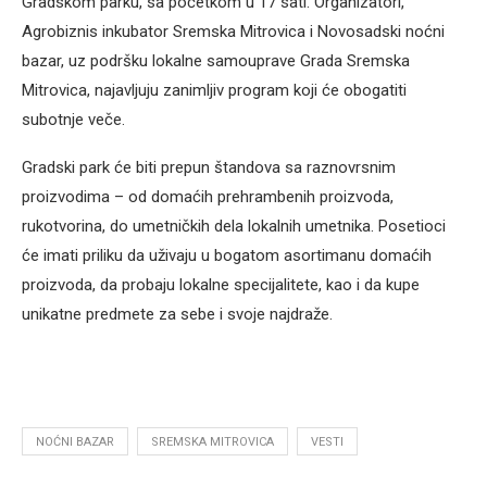
Gradskom parku, sa početkom u 17 sati. Organizatori,
Agrobiznis inkubator Sremska Mitrovica i Novosadski noćni
bazar, uz podršku lokalne samouprave Grada Sremska
Mitrovica, najavljuju zanimljiv program koji će obogatiti
subotnje veče.
Gradski park će biti prepun štandova sa raznovrsnim
proizvodima – od domaćih prehrambenih proizvoda,
rukotvorina, do umetničkih dela lokalnih umetnika. Posetioci
će imati priliku da uživaju u bogatom asortimanu domaćih
proizvoda, da probaju lokalne specijalitete, kao i da kupe
unikatne predmete za sebe i svoje najdraže.
NOĆNI BAZAR
SREMSKA MITROVICA
VESTI