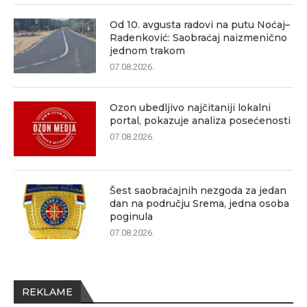
Od 10. avgusta radovi na putu Noćaj–
Radenković: Saobraćaj naizmenično
jednom trakom
07.08.2026.
Ozon ubedljivo najčitaniji lokalni
portal, pokazuje analiza posećenosti
07.08.2026.
Šest saobraćajnih nezgoda za jedan
dan na području Srema, jedna osoba
poginula
07.08.2026.
REKLAME