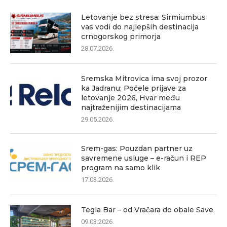
Letovanje bez stresa: Sirmiumbus
vas vodi do najlepših destinacija
crnogorskog primorja
28.07.2026.
Sremska Mitrovica ima svoj prozor
ka Jadranu: Počele prijave za
letovanje 2026, Hvar među
najtraženijim destinacijama
29.05.2026.
Srem-gas: Pouzdan partner uz
savremene usluge – e-račun i REP
program na samo klik
17.03.2026.
Tegla Bar – od Vračara do obale Save
09.03.2026.