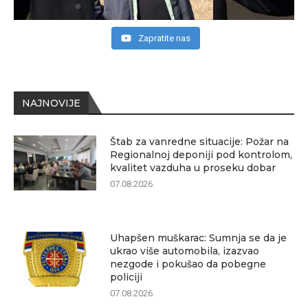
Zapratite nas
NAJNOVIJE
Štab za vanredne situacije: Požar na
Regionalnoj deponiji pod kontrolom,
kvalitet vazduha u proseku dobar
07.08.2026.
Uhapšen muškarac: Sumnja se da je
ukrao više automobila, izazvao
nezgode i pokušao da pobegne
policiji
07.08.2026.