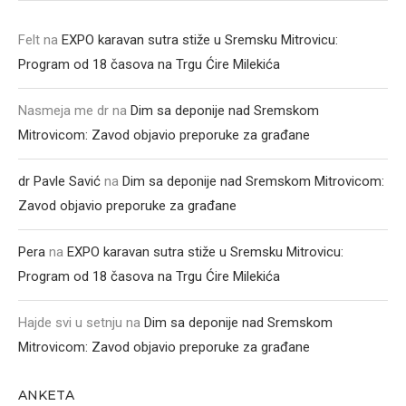
Felt
na
EXPO karavan sutra stiže u Sremsku Mitrovicu:
Program od 18 časova na Trgu Ćire Milekića
Nasmeja me dr
na
Dim sa deponije nad Sremskom
Mitrovicom: Zavod objavio preporuke za građane
dr Pavle Savić
na
Dim sa deponije nad Sremskom Mitrovicom:
Zavod objavio preporuke za građane
Pera
na
EXPO karavan sutra stiže u Sremsku Mitrovicu:
Program od 18 časova na Trgu Ćire Milekića
Hajde svi u setnju
na
Dim sa deponije nad Sremskom
Mitrovicom: Zavod objavio preporuke za građane
ANKETA