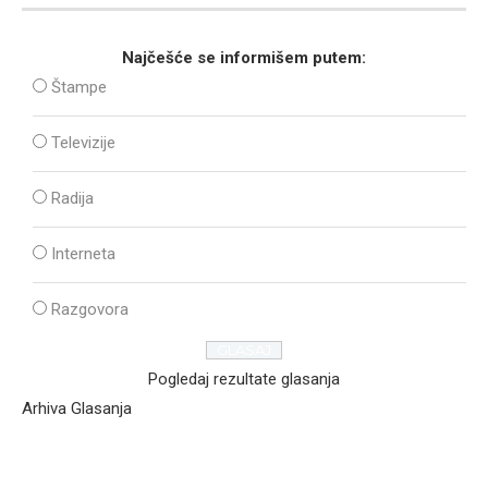
Najčešće se informišem putem:
Štampe
Televizije
Radija
Interneta
Razgovora
Pogledaj rezultate glasanja
Arhiva Glasanja