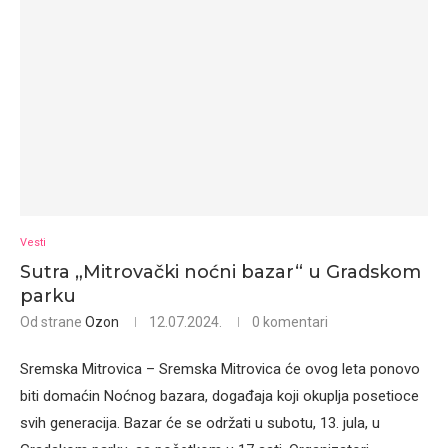
Vesti
Sutra „Mitrovački noćni bazar“ u Gradskom
parku
Od strane
Ozon
12.07.2024.
0 komentari
Sremska Mitrovica – Sremska Mitrovica će ovog leta ponovo
biti domaćin Noćnog bazara, događaja koji okuplja posetioce
svih generacija. Bazar će se održati u subotu, 13. jula, u