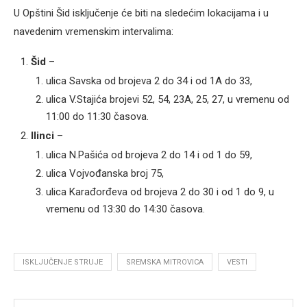
U Opštini Šid isključenje će biti na sledećim lokacijama i u
navedenim vremenskim intervalima:
Šid
–
ulica Savska od brojeva 2 do 34 i od 1A do 33,
ulica V.Stajića brojevi 52, 54, 23A, 25, 27, u vremenu od
11:00 do 11:30 časova.
Ilinci
–
ulica N.Pašića od brojeva 2 do 14 i od 1 do 59,
ulica Vojvođanska broj 75,
ulica Karađorđeva od brojeva 2 do 30 i od 1 do 9, u
vremenu od 13:30 do 14:30 časova.
ISKLJUČENJE STRUJE
SREMSKA MITROVICA
VESTI