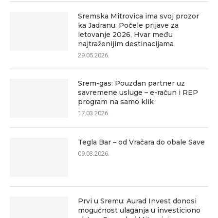
Sremska Mitrovica ima svoj prozor
ka Jadranu: Počele prijave za
letovanje 2026, Hvar među
najtraženijim destinacijama
29.05.2026.
Srem-gas: Pouzdan partner uz
savremene usluge – e-račun i REP
program na samo klik
17.03.2026.
Tegla Bar – od Vračara do obale Save
09.03.2026.
Prvi u Sremu: Aurad Invest donosi
mogućnost ulaganja u investiciono