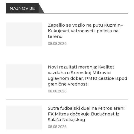
NAJNOVIJE
Zapalilo se vozilo na putu Kuzmin–
Kukujevci, vatrogasci i policija na
terenu
08.08.2026.
Novi rezultati merenja: Kvalitet
vazduha u Sremskoj Mitrovici
uglavnom dobar, PM10 čestice ispod
granične vrednosti
08.08.2026.
Sutra fudbalski duel na Mitros areni:
FK Mitros dočekuje Budućnost iz
Salaša Noćajskog
08.08.2026.