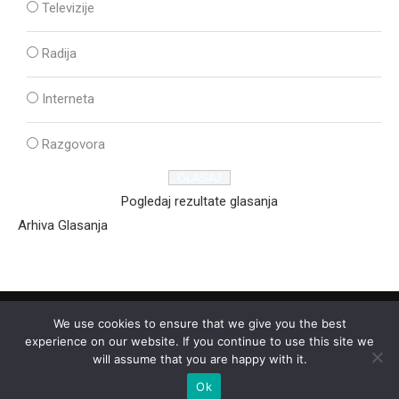
Televizije
Radija
Interneta
Razgovora
Pogledaj rezultate glasanja
Arhiva Glasanja
We use cookies to ensure that we give you the best
experience on our website. If you continue to use this site we
will assume that you are happy with it.
Ok
2025 - © - Ozon Media Sremska Mitrovica