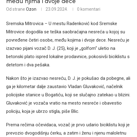
među njima i dvoje dece
Od strane
Ozon
23.09.2024.
0 komentari
Sremska Mitrovica – U mestu Radenković kod Sremske
Mitrovice dogodila se teška saobraćajna nesreća u kojoj su
povređene četiri osobe, među kojima i dvoje dece. Nesreću je
izazvao pijani vozač D. J. (25), koji je „golfom“ uletio na
betonski plato ispred lokalne prodavnice, pokosivši biciklistu s
detetom i dva pešaka.
Nakon što je izazvao nesreću, D. J. je pokušao da pobegne, ali
ga je kilometar dalje zaustavio Vladan Gluvaković, načelnik
policijske stanice u Bogatiću, koji se slučajno zatekao u blizini.
Gluvaković je vozača vratio na mesto nesreće i obavestio
policiju, koja je ubrzo stigla, piše Blic.
Prema rečima očevidaca, vozač je prvo udario biciklistu koji je
prevozio dvogodišnju ćerku, a zatim i ženu i njenu maloletnu