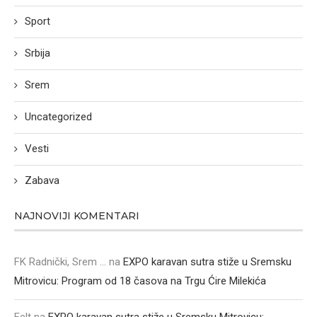
Sport
Srbija
Srem
Uncategorized
Vesti
Zabava
NAJNOVIJI KOMENTARI
FK Radnički, Srem ...
na
EXPO karavan sutra stiže u Sremsku
Mitrovicu: Program od 18 časova na Trgu Ćire Milekića