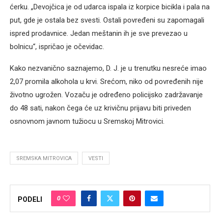
ćerku. „Devojčica je od udarca ispala iz korpice bicikla i pala na
put, gde je ostala bez svesti. Ostali povređeni su zapomagali
ispred prodavnice. Jedan meštanin ih je sve prevezao u
bolnicu“, ispričao je očevidac.
Kako nezvanično saznajemo, D. J. je u trenutku nesreće imao
2,07 promila alkohola u krvi. Srećom, niko od povređenih nije
životno ugrožen. Vozaču je određeno policijsko zadržavanje
do 48 sati, nakon čega će uz krivičnu prijavu biti priveden
osnovnom javnom tužiocu u Sremskoj Mitrovici.
SREMSKA MITROVICA
VESTI
0
PODELI