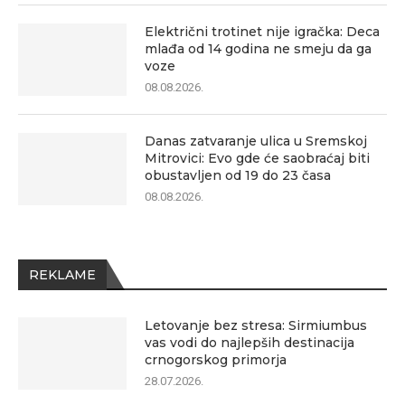
Električni trotinet nije igračka: Deca
mlađa od 14 godina ne smeju da ga
voze
08.08.2026.
Danas zatvaranje ulica u Sremskoj
Mitrovici: Evo gde će saobraćaj biti
obustavljen od 19 do 23 časa
08.08.2026.
REKLAME
Letovanje bez stresa: Sirmiumbus
vas vodi do najlepših destinacija
crnogorskog primorja
28.07.2026.