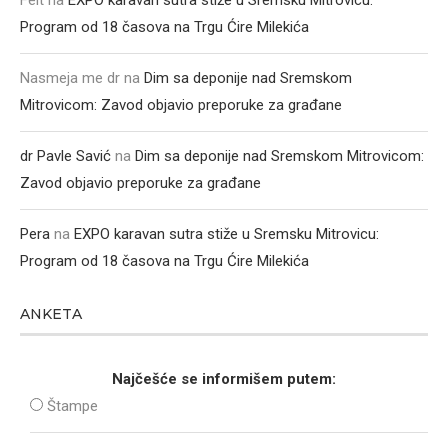
Felt
na
EXPO karavan sutra stiže u Sremsku Mitrovicu:
Program od 18 časova na Trgu Ćire Milekića
Nasmeja me dr
na
Dim sa deponije nad Sremskom
Mitrovicom: Zavod objavio preporuke za građane
dr Pavle Savić
na
Dim sa deponije nad Sremskom Mitrovicom:
Zavod objavio preporuke za građane
Pera
na
EXPO karavan sutra stiže u Sremsku Mitrovicu:
Program od 18 časova na Trgu Ćire Milekića
ANKETA
Najčešće se informišem putem:
Štampe