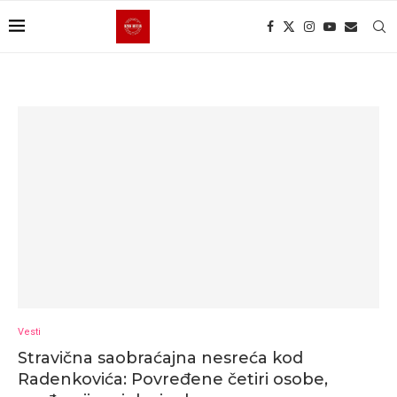
Vesti
Stravična saobraćajna nesreća kod
Radenkovića: Povređene četiri osobe,