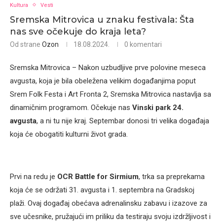
Kultura
Vesti
Sremska Mitrovica u znaku festivala: Šta
nas sve očekuje do kraja leta?
Od strane
Ozon
18.08.2024.
0 komentari
Sremska Mitrovica – Nakon uzbudljive prve polovine meseca
avgusta, koja je bila obeležena velikim događanjima poput
Srem Folk Festa i Art Fronta 2, Sremska Mitrovica nastavlja sa
dinamičnim programom. Očekuje nas
Vinski park 24.
avgusta
, a ni tu nije kraj. Septembar donosi tri velika događaja
koja će obogatiti kulturni život grada.
Prvi na redu je
OCR Battle for Sirmium
, trka sa preprekama
koja će se održati 31. avgusta i 1. septembra na Gradskoj
plaži. Ovaj događaj obećava adrenalinsku zabavu i izazove za
sve učesnike, pružajući im priliku da testiraju svoju izdržljivost i