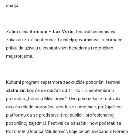
snagu.
Zatim sledi
Sirmium – Lux Verbi
, festival besedništva
zakazan za 7. septembar. Ljubitelji govorništva i reči imaće
priliku da uživaju u inspirativnim besedama i retoričkim
majstorijama.
Kulturni program septembra zaokružiće pozorišni festival
Zlatni žir
, koji će se održati od 11. do 15. septembra u
pozorištu „Dobrica Milutinović“. Ovo prvo izdanje festivala
okuplja mlade pozorišne umetnike i umetnice, pružajući im
platformu da se predstave široj publici i profesionalnoj
pozorišnoj zajednici. Festival će označiti i novi početak za
Pozorište „Dobrica Milutinović“, koje će biti svečano otvoreno