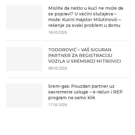
Mislite da nešto u kući ne može da
se popravi? U većini slučajeva –
može: Kućni majstor Milutinović –
rešenje za svaki problem u domu
18.05.2026.
TODOROVIĆ – VAŠ SIGURAN
PARTNER ZA REGISTRACIJU
VOZILA U SREMSKOJ MITROVICI
08.05.2026.
Srem-gas: Pouzdan partner uz
savremene usluge – e-račun i REP
program na samo klik
17.03.2026.