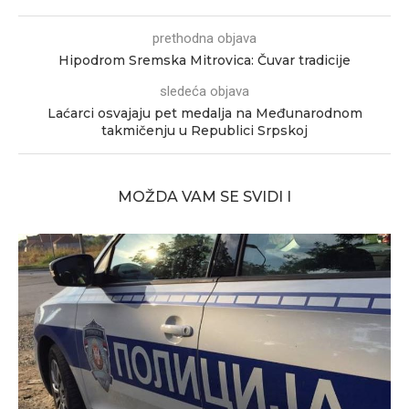
prethodna objava
Hipodrom Sremska Mitrovica: Čuvar tradicije
sledeća objava
Laćarci osvajaju pet medalja na Međunarodnom
takmičenju u Republici Srpskoj
MOŽDA VAM SE SVIDI I