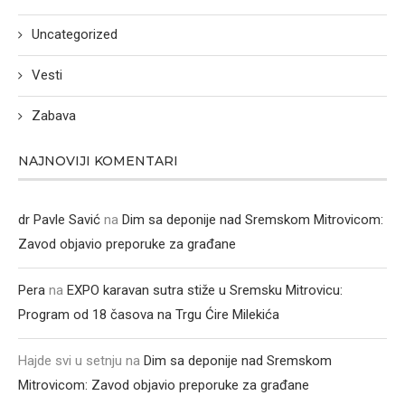
Uncategorized
Vesti
Zabava
NAJNOVIJI KOMENTARI
dr Pavle Savić
na
Dim sa deponije nad Sremskom Mitrovicom:
Zavod objavio preporuke za građane
Pera
na
EXPO karavan sutra stiže u Sremsku Mitrovicu:
Program od 18 časova na Trgu Ćire Milekića
Hajde svi u setnju
na
Dim sa deponije nad Sremskom
Mitrovicom: Zavod objavio preporuke za građane