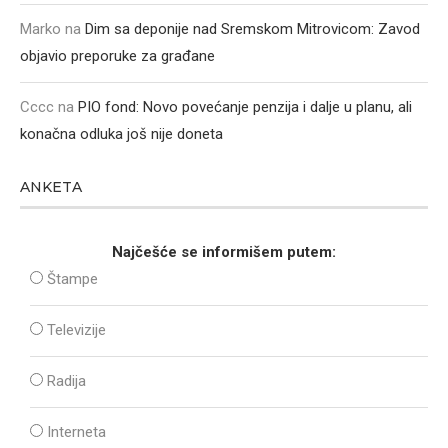
Marko
na
Dim sa deponije nad Sremskom Mitrovicom: Zavod
objavio preporuke za građane
Cccc
na
PIO fond: Novo povećanje penzija i dalje u planu, ali
konačna odluka još nije doneta
ANKETA
Najčešće se informišem putem:
Štampe
Televizije
Radija
Interneta