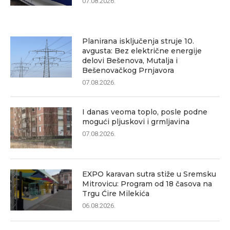
07.08.2026.
Planirana isključenja struje 10.
avgusta: Bez električne energije
delovi Bešenova, Mutalja i
Bešenovačkog Prnjavora
07.08.2026.
I danas veoma toplo, posle podne
mogući pljuskovi i grmljavina
07.08.2026.
EXPO karavan sutra stiže u Sremsku
Mitrovicu: Program od 18 časova na
Trgu Ćire Milekića
06.08.2026.