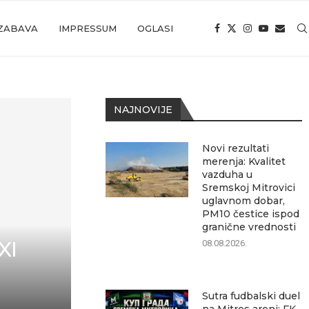
ZABAVA
IMPRESSUM
OGLASI
NAJNOVIJE
Novi rezultati
merenja: Kvalitet
vazduha u
Sremskoj Mitrovici
uglavnom dobar,
PM10 čestice ispod
granične vrednosti
XI
08.08.2026.
Sutra fudbalski duel