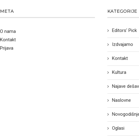
META
KATEGORIJE
Editors' Pick
O nama
Kontakt
Izdvajamo
Prijava
Kontakt
Kultura
Najave dešav
Naslovne
Novogodišnje
Oglasi