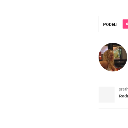
0
PODELI
pret
Radn