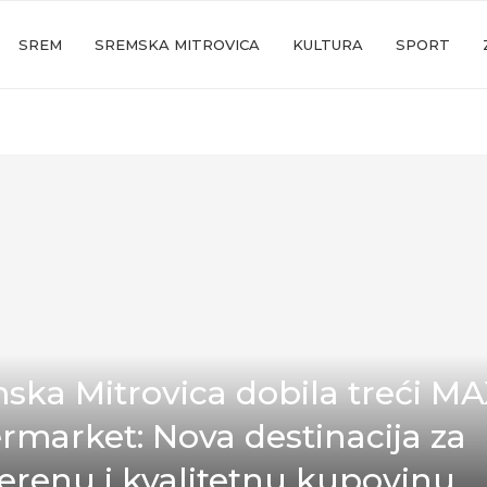
SREM
SREMSKA MITROVICA
KULTURA
SPORT
ska Mitrovica dobila treći MA
rmarket: Nova destinacija za
erenu i kvalitetnu kupovinu