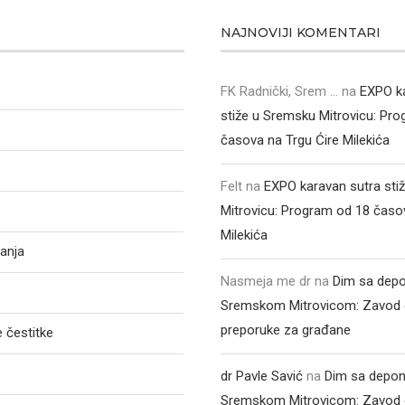
NAJNOVIJI KOMENTARI
FK Radnički, Srem ...
na
EXPO k
stiže u Sremsku Mitrovicu: Pr
časova na Trgu Ćire Milekića
Felt
na
EXPO karavan sutra sti
Mitrovicu: Program od 18 časo
Milekića
anja
Nasmeja me dr
na
Dim sa depo
Sremskom Mitrovicom: Zavod 
preporuke za građane
 čestitke
dr Pavle Savić
na
Dim sa depon
Sremskom Mitrovicom: Zavod 