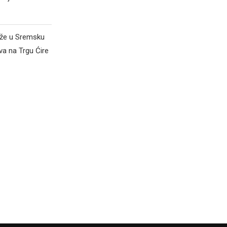
iže u Sremsku
va na Trgu Ćire