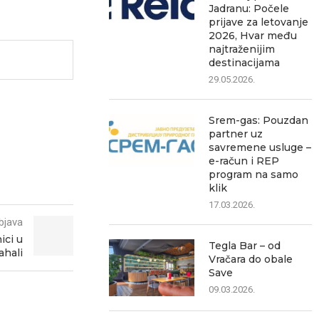
Jadranu: Počele
prijave za letovanje
2026, Hvar među
najtraženijim
destinacijama
29.05.2026.
Srem-gas: Pouzdan
partner uz
savremene usluge –
e-račun i REP
program na samo
klik
17.03.2026.
bjava
ici u
Tegla Bar – od
ahali
Vračara do obale
Save
09.03.2026.