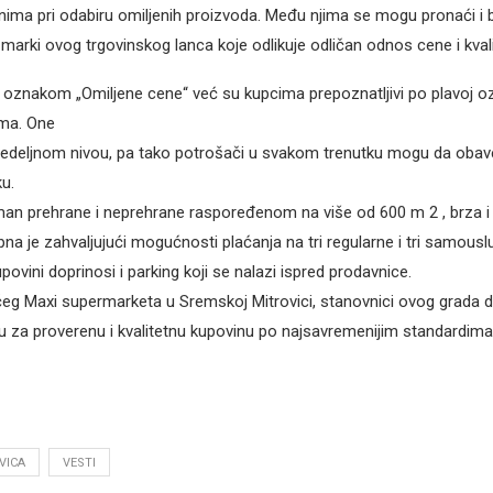
ima pri odabiru omiljenih proizvoda. Među njima se mogu pronaći i bro
 marki ovog trgovinskog lanca koje odlikuje odličan odnos cene i kvali
ni oznakom „Omiljene cene“ već su kupcima prepoznatljivi po plavoj oz
ma. One
edeljnom nivou, pa tako potrošači u svakom trenutku mogu da obave 
u.
man prehrane i neprehrane raspoređenom na više od 600 m 2 , brza i
na je zahvaljujući mogućnosti plaćanja na tri regularne i tri samousl
povini doprinosi i parking koji se nalazi ispred prodavnice.
eg Maxi supermarketa u Sremskoj Mitrovici, stanovnici ovog grada do
ju za proverenu i kvalitetnu kupovinu po najsavremenijim standardima
VICA
VESTI