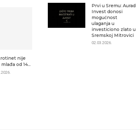
Prvi u Sremu: Aurad
Invest donosi
mogućnost
ulaganja u
investiciono zlato u
Sremskoj Mitrovici
02.03.2026.
trotinet nije
Danas zatvaranje ulica u
Mitrovica dana
 mlađa od 14...
Sremskoj Mitrovici: Evo
08.0
gde...
.2026.
08.08.2026.