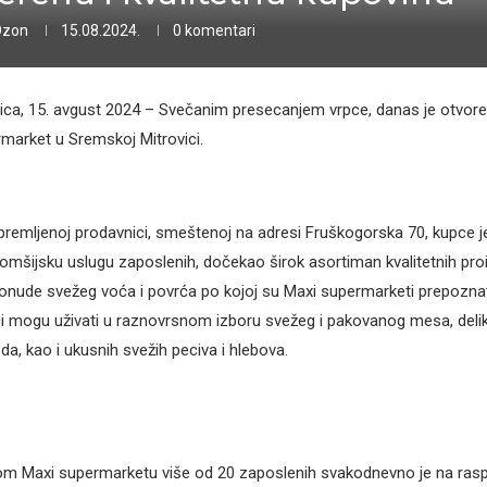
Ozon
15.08.2024.
0 komentari
ca, 15. avgust 2024 – Svečanim presecanjem vrpce, danas je otvoren
market u Sremskoj Mitrovici.
emljenoj prodavnici, smeštenoj na adresi Fruškogorska 70, kupce j
komšijsku uslugu zaposlenih, dočekao širok asortiman kvalitetnih pro
nude svežeg voća i povrća po kojoj su Maxi supermarketi prepoznatlj
i mogu uživati u raznovrsnom izboru svežeg i pakovanog mesa, delik
a, kao i ukusnih svežih peciva i hlebova.
m Maxi supermarketu više od 20 zaposlenih svakodnevno je na ras