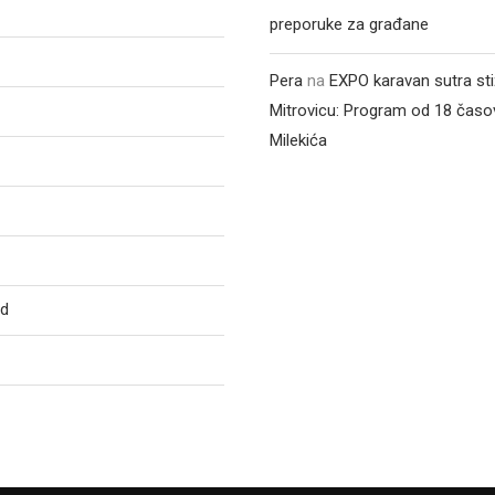
preporuke za građane
Pera
na
EXPO karavan sutra st
Mitrovicu: Program od 18 časo
Milekića
ed