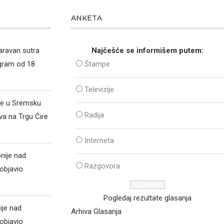
ANKETA
aravan sutra
Najčešće se informišem putem:
ogram od 18
Štampe
Televizije
že u Sremsku
Radija
va na Trgu Ćire
Interneta
nije nad
Razgovora
objavio
Pogledaj rezultate glasanja
ije nad
Arhiva Glasanja
objavio