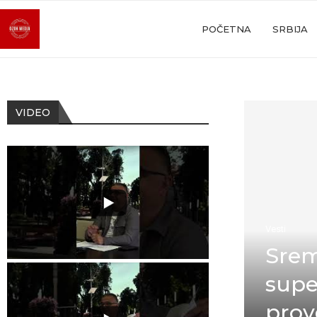
POČETNA
SRBIJA
VIDEO
Vesti
Srem
supe
prov