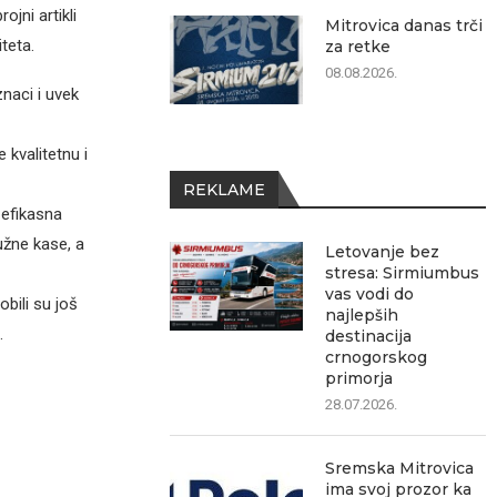
jni artikli
Mitrovica danas trči
teta.
za retke
08.08.2026.
naci i uvek
kvalitetnu i
REKLAME
 efikasna
užne kase, a
Letovanje bez
stresa: Sirmiumbus
vas vodi do
bili su još
najlepših
.
destinacija
crnogorskog
primorja
28.07.2026.
Sremska Mitrovica
ima svoj prozor ka