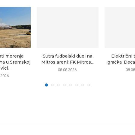
ati merenja:
Sutra fudbalski duel na
Električni 
uha u Sremskoj
Mitros areni: FK Mitros...
igračka: Deca
ici...
08.08.2026.
08.08
.2026.