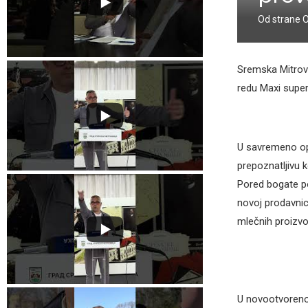
Od strane
Sremska Mitrovi
redu Maxi super
U savremeno opr
prepoznatljivu 
Pored bogate po
novoj prodavnic
mlečnih proizvod
U novootvoreno