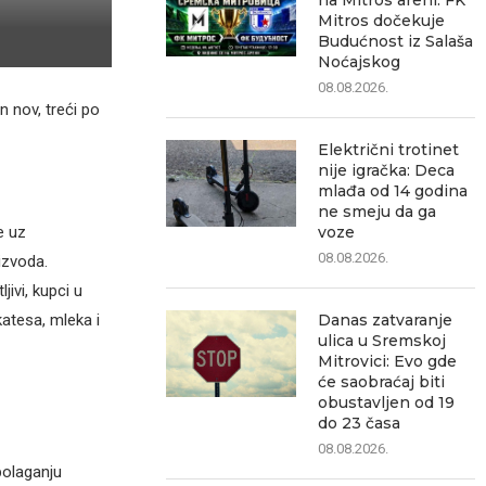
na Mitros areni: FK
Mitros dočekuje
Budućnost iz Salaša
Noćajskog
08.08.2026.
 nov, treći po
Električni trotinet
nije igračka: Deca
mlađa od 14 godina
ne smeju da ga
e uz
voze
08.08.2026.
izvoda.
ivi, kupci u
atesa, mleka i
Danas zatvaranje
ulica u Sremskoj
Mitrovici: Evo gde
će saobraćaj biti
obustavljen od 19
do 23 časa
08.08.2026.
polaganju