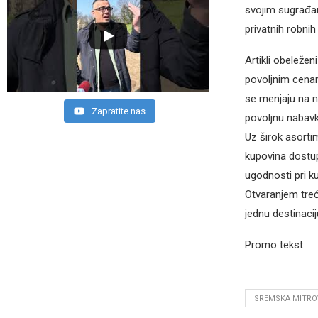
svojim sugrađan
privatnih robnih
Artikli obeleže
povoljnim cena
se menjaju na n
Zapratite nas
povoljnu nabavk
Uz širok asorti
kupovina dostup
ugodnosti pri ku
Otvaranjem treć
jednu destinaci
Promo tekst
SREMSKA MITRO