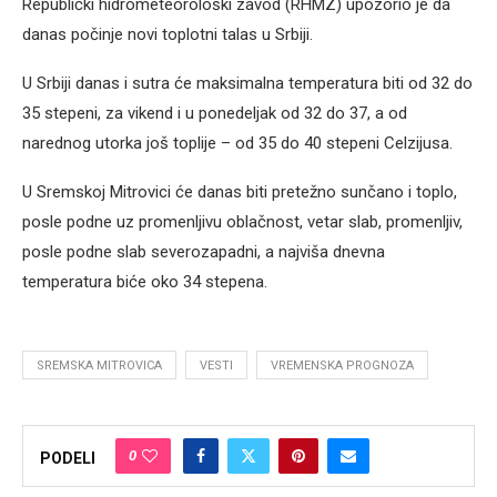
Republički hidrometeorološki zavod (RHMZ) upozorio je da
danas počinje novi toplotni talas u Srbiji.
U Srbiji danas i sutra će maksimalna temperatura biti od 32 do
35 stepeni, za vikend i u ponedeljak od 32 do 37, a od
narednog utorka još toplije – od 35 do 40 stepeni Celzijusa.
U Sremskoj Mitrovici će danas biti pretežno sunčano i toplo,
posle podne uz promenljivu oblačnost, vetar slab, promenljiv,
posle podne slab severozapadni, a najviša dnevna
temperatura biće oko 34 stepena.
SREMSKA MITROVICA
VESTI
VREMENSKA PROGNOZA
0
PODELI