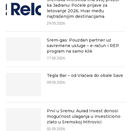
ka Jadranu: Počele prijave za
letovanje 2026, Hvar među
najtraženijim destinacijama
29.05.2026.
Srem-gas: Pouzdan partner uz
savremene usluge – e-račun i REP
program na samo klik
17.03.2026.
Tegla Bar – od Vračara do obale Save
09.03.2026.
Prvi u Sremu: Aurad Invest donosi
mogućnost ulaganja u investiciono
zlato u Sremskoj Mitrovici
02.03.2026.