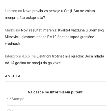
Hmmm
na
Nova pravila za penzije u Srbiji: Šta se zaista
menja, a šta ostaje isto?
Marko
na
Novi rezultati merenja: Kvalitet vazduha u Sremskoj
Mitrovici uglavnom dobar, PM10 čestice ispod granične
vrednosti
Interprom d.o.o.
na
Električni trotinet nije igračka: Deca mlađa
od 14 godina ne smeju da ga voze
ANKETA
Najčešće se informišem putem:
Štampe