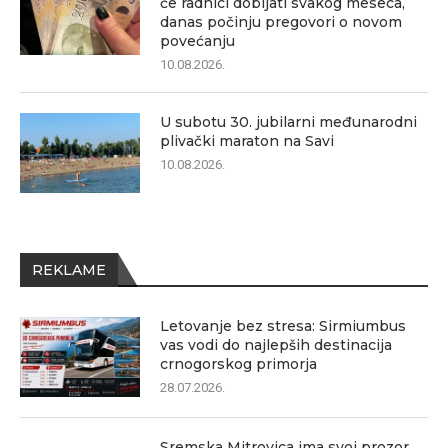
će radnici dobijati svakog meseca,
danas počinju pregovori o novom
povećanju
10.08.2026.
U subotu 30. jubilarni međunarodni
plivački maraton na Savi
10.08.2026.
REKLAME
Letovanje bez stresa: Sirmiumbus
vas vodi do najlepših destinacija
crnogorskog primorja
28.07.2026.
Sremska Mitrovica ima svoj prozor