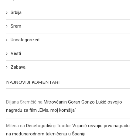
Srbija
Srem
Uncategorized
Vesti
Zabava
NAJNOVIJI KOMENTARI
Biljana Sremčić
na
Mitrovčanin Goran Gonzo Lukić osvojio
nagradu za film „Elvis, moj komšija“
Milena
na
Desetogodišnji Teodor Vujanić osvojio prvu nagradu
na međunarodnom takmičenju u Španiji