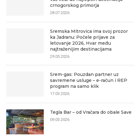
crnogorskog primorja
28.07.2026.
Sremska Mitrovica ima svoj prozor
ka Jadranu: Počele prijave za
letovanje 2026, Hvar među
najtraženijim destinacijama
29.05.2026.
Srem-gas: Pouzdan partner uz
savremene usluge – e-račun i REP
program na samo klik
17.03.2026.
Tegla Bar – od Vračara do obale Save
09.03.2026.