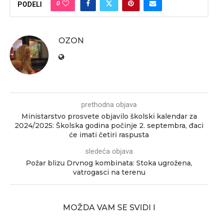
0
PODELI
OZON
prethodna objava
Ministarstvo prosvete objavilo školski kalendar za
2024/2025: Školska godina počinje 2. septembra, đaci
će imati četiri raspusta
sledeća objava
Požar blizu Drvnog kombinata: Stoka ugrožena,
vatrogasci na terenu
MOŽDA VAM SE SVIDI I