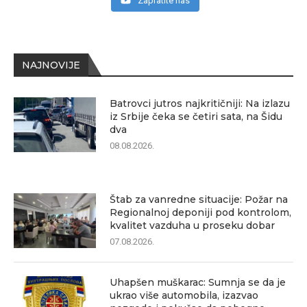
Zapratite nas
NAJNOVIJE
Batrovci jutros najkritičniji: Na izlazu
iz Srbije čeka se četiri sata, na Šidu
dva
08.08.2026.
Štab za vanredne situacije: Požar na
Regionalnoj deponiji pod kontrolom,
kvalitet vazduha u proseku dobar
07.08.2026.
Uhapšen muškarac: Sumnja se da je
ukrao više automobila, izazvao