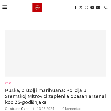
Vesti
Puška, pištolj i marihuana: Policija u
Sremskoj Mitrovici zaplenila opasan arsenal
kod 35-godišnjaka
Od strane
Ozon
13.08.2024.
0 komentari