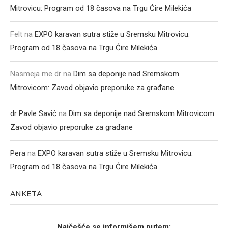
Mitrovicu: Program od 18 časova na Trgu Ćire Milekića
Felt
na
EXPO karavan sutra stiže u Sremsku Mitrovicu:
Program od 18 časova na Trgu Ćire Milekića
Nasmeja me dr
na
Dim sa deponije nad Sremskom
Mitrovicom: Zavod objavio preporuke za građane
dr Pavle Savić
na
Dim sa deponije nad Sremskom Mitrovicom:
Zavod objavio preporuke za građane
Pera
na
EXPO karavan sutra stiže u Sremsku Mitrovicu:
Program od 18 časova na Trgu Ćire Milekića
ANKETA
Najčešće se informišem putem: