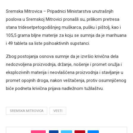
Sremska Mitrovica – Pripadnici Ministarstva unutrašnjih
poslova u Sremskoj Mitrovici pronašli su, prilikom pretresa
stana tridesetpetogodišnjeg muškarca, pušku i pištolj, kao i
105,5 grama biljne materije za koju se sumnja da je marihuana
i 49 tableta sa liste psihoaktivnih supstanci.
Zbog postojanja osnova sumnje da je izvršio krivična dela
nedozvoljena proizvodnja, držanje, nošenje i promet oružja i
eksplozivnih materija i neovlašćena proizvodnja i stavljanje u
promet opojnih droga, nakon veštačenja, protiv osumnjičenog
biće podneta krivična prijava nadležnom tužilaštvu.
SREMSKA MITROVICA
VESTI