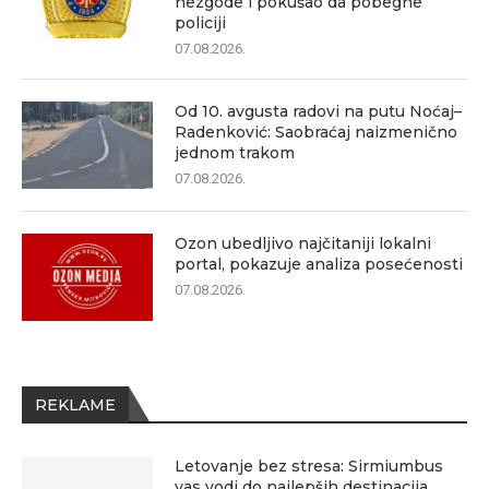
nezgode i pokušao da pobegne
policiji
07.08.2026.
Od 10. avgusta radovi na putu Noćaj–
Radenković: Saobraćaj naizmenično
jednom trakom
07.08.2026.
Ozon ubedljivo najčitaniji lokalni
portal, pokazuje analiza posećenosti
07.08.2026.
REKLAME
Letovanje bez stresa: Sirmiumbus
vas vodi do najlepših destinacija