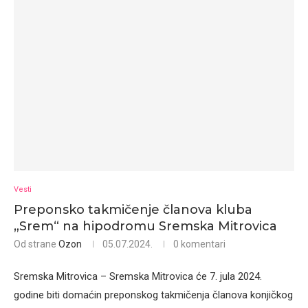
Vesti
Preponsko takmičenje članova kluba
„Srem“ na hipodromu Sremska Mitrovica
Od strane
Ozon
05.07.2024.
0 komentari
Sremska Mitrovica – Sremska Mitrovica će 7. jula 2024.
godine biti domaćin preponskog takmičenja članova konjičkog