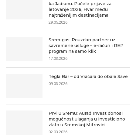
ka Jadranu: Počele prijave za
letovanje 2026, Hvar među
najtraženijim destinacijama
29.05.2026.
Srem-gas: Pouzdan partner uz
savremene usluge – e-račun i REP
program na samo klik
17.03.2026.
Tegla Bar – od Vračara do obale Save
09.03.2026.
Prvi u Sremu: Aurad Invest donosi
mogućnost ulaganja u investiciono
zlato u Sremskoj Mitrovici
02.03.2026.