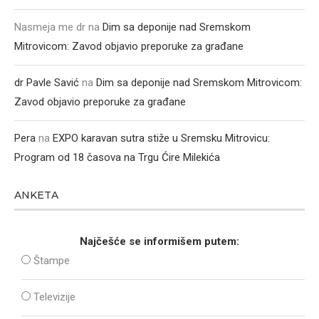
Nasmeja me dr
na
Dim sa deponije nad Sremskom
Mitrovicom: Zavod objavio preporuke za građane
dr Pavle Savić
na
Dim sa deponije nad Sremskom Mitrovicom:
Zavod objavio preporuke za građane
Pera
na
EXPO karavan sutra stiže u Sremsku Mitrovicu:
Program od 18 časova na Trgu Ćire Milekića
ANKETA
Najčešće se informišem putem:
Štampe
Televizije