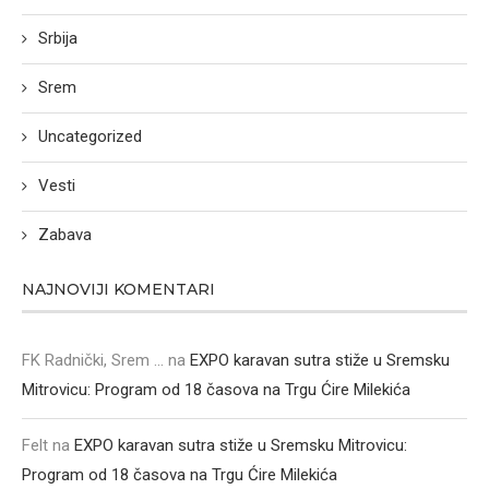
Srbija
Srem
Uncategorized
Vesti
Zabava
NAJNOVIJI KOMENTARI
FK Radnički, Srem ...
na
EXPO karavan sutra stiže u Sremsku
Mitrovicu: Program od 18 časova na Trgu Ćire Milekića
Felt
na
EXPO karavan sutra stiže u Sremsku Mitrovicu:
Program od 18 časova na Trgu Ćire Milekića