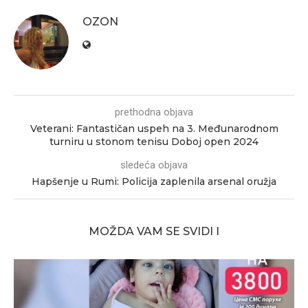
OZON
prethodna objava
Veterani: Fantastičan uspeh na 3. Međunarodnom
turniru u stonom tenisu Doboj open 2024
sledeća objava
Hapšenje u Rumi: Policija zaplenila arsenal oružja
MOŽDA VAM SE SVIDI I