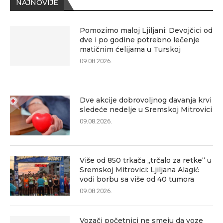
NAJNOVIJE
Pomozimo maloj Ljiljani: Devojčici od
dve i po godine potrebno lečenje
matičnim ćelijama u Turskoj
09.08.2026.
Dve akcije dobrovoljnog davanja krvi
sledeće nedelje u Sremskoj Mitrovici
09.08.2026.
Više od 850 trkača „trčalo za retke“ u
Sremskoj Mitrovici: Ljiljana Alagić
vodi borbu sa više od 40 tumora
09.08.2026.
Vozači početnici ne smeju da voze