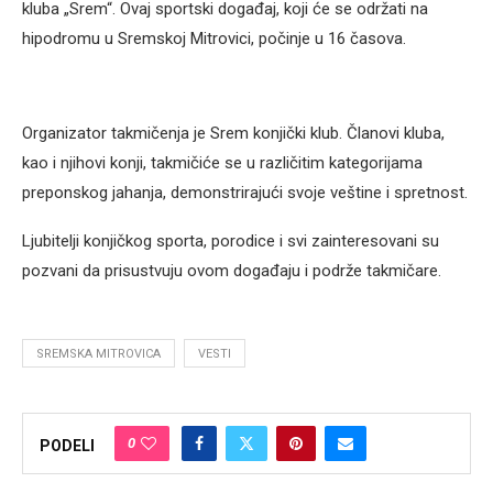
kluba „Srem“. Ovaj sportski događaj, koji će se održati na
hipodromu u Sremskoj Mitrovici, počinje u 16 časova.
Organizator takmičenja je Srem konjički klub. Članovi kluba,
kao i njihovi konji, takmičiće se u različitim kategorijama
preponskog jahanja, demonstrirajući svoje veštine i spretnost.
Ljubitelji konjičkog sporta, porodice i svi zainteresovani su
pozvani da prisustvuju ovom događaju i podrže takmičare.
SREMSKA MITROVICA
VESTI
0
PODELI