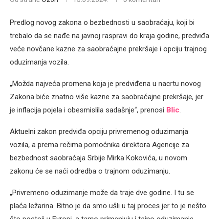
Predlog novog zakona o bezbednosti u saobraćaju, koji bi
trebalo da se nađe na javnoj raspravi do kraja godine, predviđa
veće novčane kazne za saobraćajne prekršaje i opciju trajnog
oduzimanja vozila.
„Možda najveća promena koja je predviđena u nacrtu novog
Zakona biće znatno više kazne za saobraćajne prekršaje, jer
je inflacija pojela i obesmislila sadašnje“, prenosi
Blic
.
Aktuelni zakon predviđa opciju privremenog oduzimanja
vozila, a prema rečima pomoćnika direktora Agencije za
bezbednost saobraćaja Srbije Mirka Kokovića, u novom
zakonu će se naći odredba o trajnom oduzimanju.
„Privremeno oduzimanje može da traje dve godine. I tu se
plaća ležarina. Bitno je da smo ušli u taj proces jer to je nešto
što postoji u Evropi, a tamo primenjuju i tajno oduzimanje.