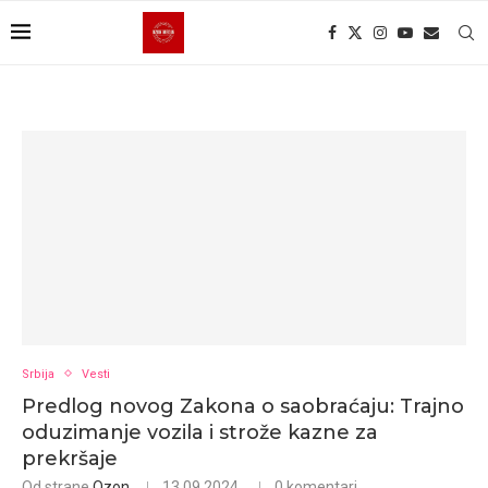
Srbija
Vesti
Predlog novog Zakona o saobraćaju: Trajno
oduzimanje vozila i strože kazne za
prekršaje
Od strane
Ozon
13.09.2024.
0 komentari