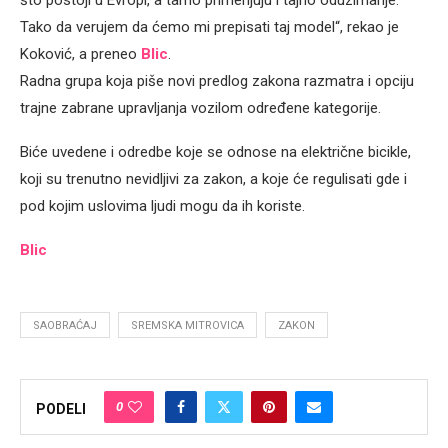
Tako da verujem da ćemo mi prepisati taj model“, rekao je
Koković, a preneo
Blic
.
Radna grupa koja piše novi predlog zakona razmatra i opciju
trajne zabrane upravljanja vozilom određene kategorije.
Biće uvedene i odredbe koje se odnose na električne bicikle,
koji su trenutno nevidljivi za zakon, a koje će regulisati gde i
pod kojim uslovima ljudi mogu da ih koriste.
Blic
SAOBRAĆAJ
SREMSKA MITROVICA
ZAKON
0
PODELI