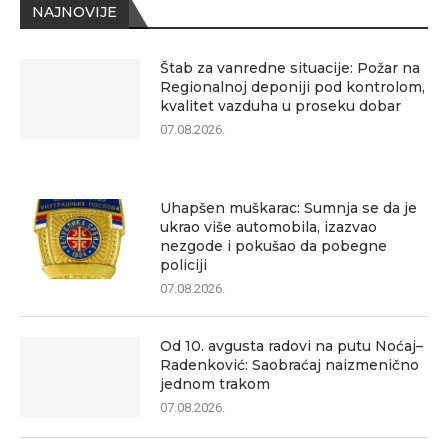
NAJNOVIJE
Štab za vanredne situacije: Požar na
Regionalnoj deponiji pod kontrolom,
kvalitet vazduha u proseku dobar
07.08.2026.
Uhapšen muškarac: Sumnja se da je
ukrao više automobila, izazvao
nezgode i pokušao da pobegne
policiji
07.08.2026.
Od 10. avgusta radovi na putu Noćaj–
Radenković: Saobraćaj naizmenično
jednom trakom
07.08.2026.