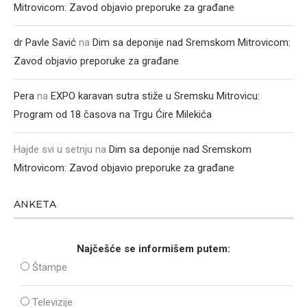
Mitrovicom: Zavod objavio preporuke za građane
dr Pavle Savić
na
Dim sa deponije nad Sremskom Mitrovicom:
Zavod objavio preporuke za građane
Pera
na
EXPO karavan sutra stiže u Sremsku Mitrovicu:
Program od 18 časova na Trgu Ćire Milekića
Hajde svi u setnju
na
Dim sa deponije nad Sremskom
Mitrovicom: Zavod objavio preporuke za građane
ANKETA
Najčešće se informišem putem:
Štampe
Televizije