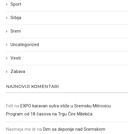
Sport
Srbija
Srem
Uncategorized
Vesti
Zabava
NAJNOVIJI KOMENTARI
Felt
na
EXPO karavan sutra stiže u Sremsku Mitrovicu:
Program od 18 časova na Trgu Ćire Milekića
Nasmeja me dr
na
Dim sa deponije nad Sremskom