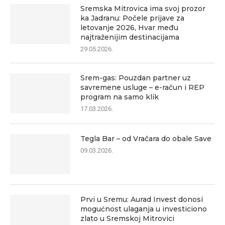
Sremska Mitrovica ima svoj prozor
ka Jadranu: Počele prijave za
letovanje 2026, Hvar među
najtraženijim destinacijama
29.05.2026.
Srem-gas: Pouzdan partner uz
savremene usluge – e-račun i REP
program na samo klik
17.03.2026.
Tegla Bar – od Vračara do obale Save
09.03.2026.
Prvi u Sremu: Aurad Invest donosi
mogućnost ulaganja u investiciono
zlato u Sremskoj Mitrovici