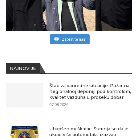
Zapratite nas
NAJNOVIJE
Štab za vanredne situacije: Požar na
Regionalnoj deponiji pod kontrolom,
kvalitet vazduha u proseku dobar
07.08.2026.
Uhapšen muškarac: Sumnja se da je
ukrao više automobila, izazvao