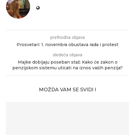
prethodna objava
Prosvetari: 1. novembra obustava rada i protest
sledeća objava
Majke dobijaju poseban staž: Kako će zakon o
penzijskom sistemu uticati na iznos vaših penzija?
MOŽDA VAM SE SVIDI I