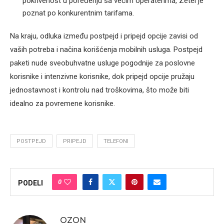
pokrivenost u poređenju sa većim operaterima, Zetel je
poznat po konkurentnim tarifama.
Na kraju, odluka između postpejd i pripejd opcije zavisi od
vaših potreba i načina korišćenja mobilnih usluga. Postpejd
paketi nude sveobuhvatne usluge pogodnije za poslovne
korisnike i intenzivne korisnike, dok pripejd opcije pružaju
jednostavnost i kontrolu nad troškovima, što može biti
idealno za povremene korisnike.
POSTPEJD
PRIPEJD
TELEFONI
0
PODELI
OZON