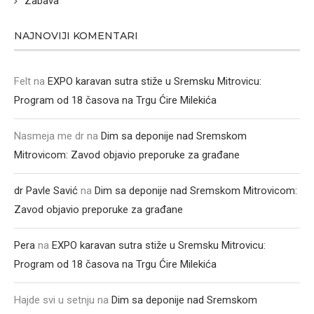
Zabava
NAJNOVIJI KOMENTARI
Felt
na
EXPO karavan sutra stiže u Sremsku Mitrovicu:
Program od 18 časova na Trgu Ćire Milekića
Nasmeja me dr
na
Dim sa deponije nad Sremskom
Mitrovicom: Zavod objavio preporuke za građane
dr Pavle Savić
na
Dim sa deponije nad Sremskom Mitrovicom:
Zavod objavio preporuke za građane
Pera
na
EXPO karavan sutra stiže u Sremsku Mitrovicu:
Program od 18 časova na Trgu Ćire Milekića
Hajde svi u setnju
na
Dim sa deponije nad Sremskom