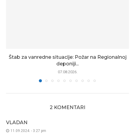
Štab za vanredne situacije: Požar na Regionalnoj
deponiji...
07.08.2026.
2 KOMENTARI
VLADAN
11.09.2024. - 3:27 pm