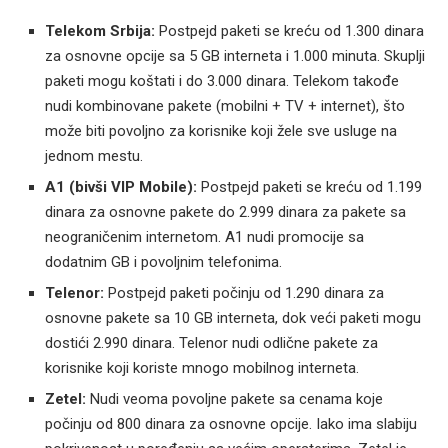
Telekom Srbija:
Postpejd paketi se kreću od 1.300 dinara
za osnovne opcije sa 5 GB interneta i 1.000 minuta. Skuplji
paketi mogu koštati i do 3.000 dinara. Telekom takođe
nudi kombinovane pakete (mobilni + TV + internet), što
može biti povoljno za korisnike koji žele sve usluge na
jednom mestu.
A1 (bivši VIP Mobile):
Postpejd paketi se kreću od 1.199
dinara za osnovne pakete do 2.999 dinara za pakete sa
neograničenim internetom. A1 nudi promocije sa
dodatnim GB i povoljnim telefonima.
Telenor:
Postpejd paketi počinju od 1.290 dinara za
osnovne pakete sa 10 GB interneta, dok veći paketi mogu
dostići 2.990 dinara. Telenor nudi odlične pakete za
korisnike koji koriste mnogo mobilnog interneta.
Zetel:
Nudi veoma povoljne pakete sa cenama koje
počinju od 800 dinara za osnovne opcije. Iako ima slabiju