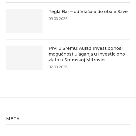
Tegla Bar – od Vračara do obale Save
09.03.2026.
Prvi u Sremu: Aurad Invest donosi
mogućnost ulaganja u investiciono
zlato u Sremskoj Mitrovici
02.03.2026.
META