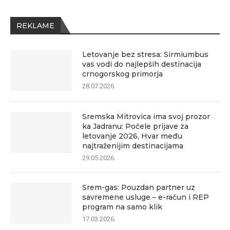
REKLAME
Letovanje bez stresa: Sirmiumbus
vas vodi do najlepših destinacija
crnogorskog primorja
28.07.2026.
Sremska Mitrovica ima svoj prozor
ka Jadranu: Počele prijave za
letovanje 2026, Hvar među
najtraženijim destinacijama
29.05.2026.
Srem-gas: Pouzdan partner uz
savremene usluge – e-račun i REP
program na samo klik
17.03.2026.