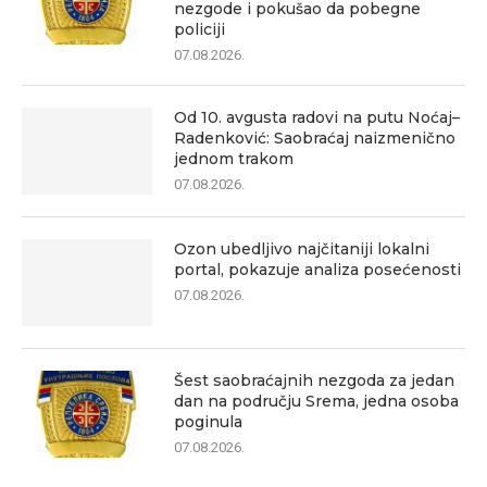
nezgode i pokušao da pobegne
policiji
07.08.2026.
Od 10. avgusta radovi na putu Noćaj–
Radenković: Saobraćaj naizmenično
jednom trakom
07.08.2026.
Ozon ubedljivo najčitaniji lokalni
portal, pokazuje analiza posećenosti
07.08.2026.
Šest saobraćajnih nezgoda za jedan
dan na području Srema, jedna osoba
poginula
07.08.2026.