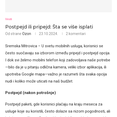
Vesti
Postpejd ili pripejd: Šta se više isplati
Od strane
Ozon
23.10.2024.
2 komentari
Sremska Mitrovica – U svetu mobilnih usluga, korisnici se
često suočavaju sa izborom između pripejd i postpejd opcija.
I dok svi želimo mobilni telefon koji zadovoljava naše potrebe
—bilo da je u pitanju odlična kamera, veliki izbor aplikacija, ili
upotreba Google mapa—važno je razumeti šta svaka opcija
nudi i koliko može uticati na naš budžet.
Postpejd (nakon potrošnje)
Postpejd paketi, gde korisnici plaćaju na kraju meseca za
usluge koje su koristili, često dolaze sa nizom pogodnosti, ali