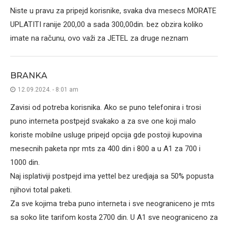
Niste u pravu za pripejd korisnike, svaka dva mesecs MORATE
UPLATITI ranije 200,00 a sada 300,00din. bez obzira koliko
imate na računu, ovo važi za JETEL za druge neznam
BRANKA
12.09.2024. - 8:01 am
Zavisi od potreba korisnika. Ako se puno telefonira i trosi
puno interneta postpejd svakako a za sve one koji malo
koriste mobilne usluge pripejd opcija gde postoji kupovina
mesecnih paketa npr mts za 400 din i 800 a u A1 za 700 i
1000 din.
Naj isplativiji postpejd ima yettel bez uredjaja sa 50% popusta
njihovi total paketi.
Za sve kojima treba puno interneta i sve neograniceno je mts
sa soko lite tarifom kosta 2700 din. U A1 sve neograniceno za