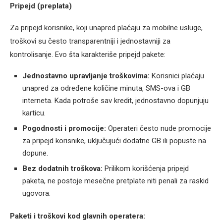
Pripejd (preplata)
Za pripejd korisnike, koji unapred plaćaju za mobilne usluge,
troškovi su često transparentniji i jednostavniji za
kontrolisanje. Evo šta karakteriše pripejd pakete:
Jednostavno upravljanje troškovima:
Korisnici plaćaju
unapred za određene količine minuta, SMS-ova i GB
interneta. Kada potroše sav kredit, jednostavno dopunjuju
karticu.
Pogodnosti i promocije:
Operateri često nude promocije
za pripejd korisnike, uključujući dodatne GB ili popuste na
dopune.
Bez dodatnih troškova:
Prilikom korišćenja pripejd
paketa, ne postoje mesečne pretplate niti penali za raskid
ugovora.
Paketi i troškovi kod glavnih operatera: