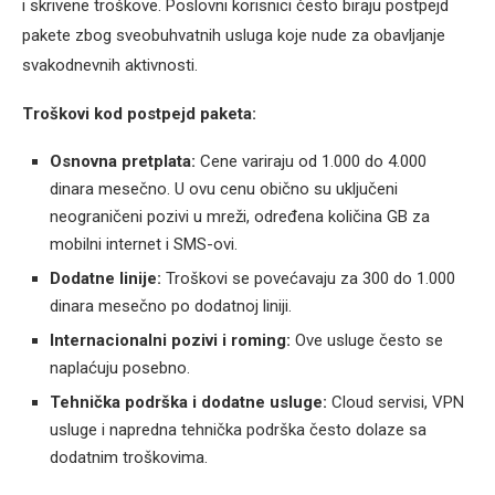
i skrivene troškove. Poslovni korisnici često biraju postpejd
pakete zbog sveobuhvatnih usluga koje nude za obavljanje
svakodnevnih aktivnosti.
Troškovi kod postpejd paketa:
Osnovna pretplata:
Cene variraju od 1.000 do 4.000
dinara mesečno. U ovu cenu obično su uključeni
neograničeni pozivi u mreži, određena količina GB za
mobilni internet i SMS-ovi.
Dodatne linije:
Troškovi se povećavaju za 300 do 1.000
dinara mesečno po dodatnoj liniji.
Internacionalni pozivi i roming:
Ove usluge često se
naplaćuju posebno.
Tehnička podrška i dodatne usluge:
Cloud servisi, VPN
usluge i napredna tehnička podrška često dolaze sa
dodatnim troškovima.