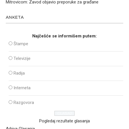
Mitrovicom: Zavod objavio preporuke za građane
ANKETA
Najčešće se informišem putem:
Štampe
Televizije
Radija
Interneta
Razgovora
Pogledaj rezultate glasanja
Arhiva Glasanja