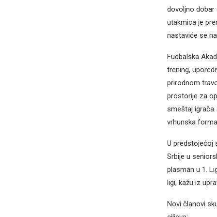
dovoljno dobar 
utakmica je pre
nastaviće se na
Fudbalska Akade
trening, uporedi
prirodnom travo
prostorije za op
smeštaj igrača.
vrhunska forma 
U predstojećoj s
Srbije u seniors
plasman u 1. Lig
ligi, kažu iz upr
Novi članovi sk