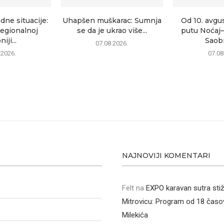
dne situacije:
Uhapšen muškarac: Sumnja
Od 10. avgu
egionalnoj
se da je ukrao više...
putu Noćaj
iji...
Saobr
07.08.2026.
.2026.
07.08
NAJNOVIJI KOMENTARI
Felt
na
EXPO karavan sutra sti
Mitrovicu: Program od 18 časo
Milekića