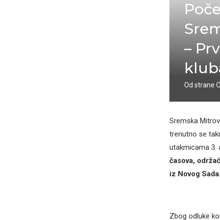
Poče
Srem
– Pr
klub
Od strane
Sremska Mitrovi
trenutno se tak
utakmicama 3. a
časova, održać
iz Novog Sada.
Zbog odluke komi