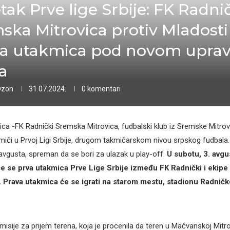
tak Prve lige Srbije: FK Radni
ska Mitrovica protiv Mladost
va utakmica pod novom upr
a
Ozon
31.07.2024.
0 komentari
ca -FK Radnički Sremska Mitrovica, fudbalski klub iz Sremske Mitrovic
miči u Prvoj Ligi Srbije, drugom takmičarskom nivou srpskog fudbala.
vgusta, spreman da se bori za ulazak u play-off.
U subotu, 3. avgu
e se prva utakmica Prve Lige Srbije između FK Radnički i ekip
 Prava utakmica će se igrati na starom mestu, stadionu Radnič
sije za prijem terena, koja je procenila da teren u Mačvanskoj Mitrov