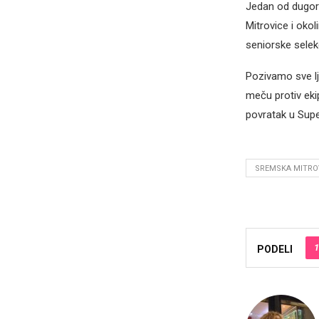
Jedan od dugoro
Mitrovice i okol
seniorske selekc
Pozivamo sve lj
meču protiv eki
povratak u Super
SREMSKA MITRO
1
PODELI