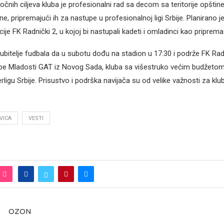
čnih ciljeva kluba je profesionalni rad sa decom sa teritorije opšti
ine, pripremajući ih za nastupe u profesionalnoj ligi Srbije. Planirano j
ije FK Radnički 2, u kojoj bi nastupali kadeti i omladinci kao priprema 
ubitelje fudbala da u subotu dođu na stadion u 17:30 i podrže FK Ra
pe Mladosti GAT iz Novog Sada, kluba sa višestruko većim budžetom, či
ligu Srbije. Prisustvo i podrška navijača su od velike važnosti za klub
VICA
VESTI
OZON