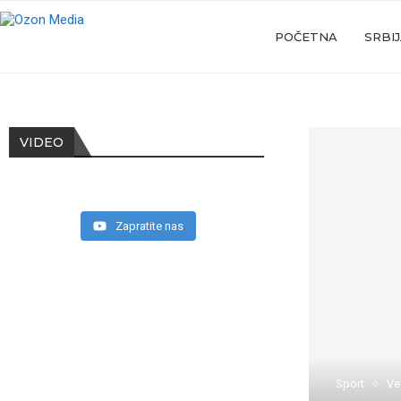
POČETNA
SRBI
VIDEO
Zapratite nas
Sport
Ve