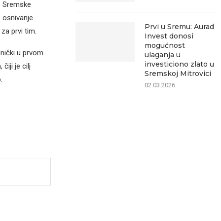
ne Sremske
e osnivanje
Prvi u Sremu: Aurad
za prvi tim.
Invest donosi
mogućnost
dnički u prvom
ulaganja u
investiciono zlato u
ji je cilj
Sremskoj Mitrovici
.
02.03.2026.