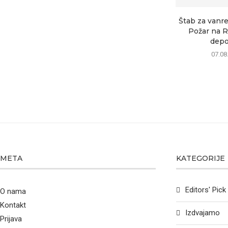
Štab za vanre
Požar na R
depon
07.08
META
KATEGORIJE
Editors' Pick
O nama
Kontakt
Izdvajamo
Prijava