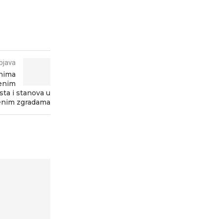
bjava
nima
jenim
ta i stanova u
enim zgradama