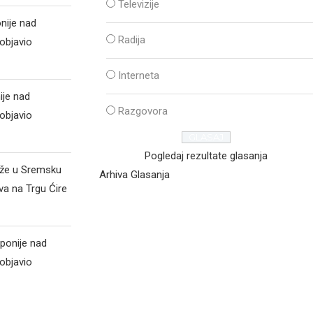
Televizije
nije nad
Radija
objavio
Interneta
ije nad
Razgovora
objavio
Pogledaj rezultate glasanja
iže u Sremsku
Arhiva Glasanja
va na Trgu Ćire
ponije nad
objavio