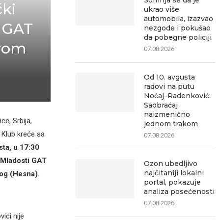
Sumnja se da je
čki
ukrao više
automobila, izazvao
i GAT
nezgode i pokušao
da pobegne policiji
avom
07.08.2026.
Od 10. avgusta
radovi na putu
Noćaj–Radenković:
Saobraćaj
naizmenično
e, Srbija,
jednom trakom
 Klub kreće sa
07.08.2026.
sta, u 17:30
e Mladosti GAT
Ozon ubedljivo
najčitaniji lokalni
kog (Hesna).
portal, pokazuje
analiza posećenosti
07.08.2026.
ici nije