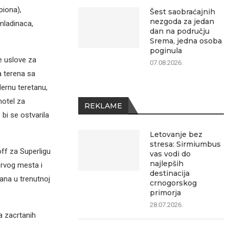
piona),
Šest saobraćajnih
nezgoda za jedan
mladinaca,
dan na području
Srema, jedna osoba
poginula
e uslove za
07.08.2026.
a terena sa
ernu teretanu,
hotel za
REKLAME
bi se ostvarila
Letovanje bez
stresa: Sirmiumbus
off za Superligu
vas vodi do
najlepših
 prvog mesta i
destinacija
mana u trenutnoj
crnogorskog
primorja
28.07.2026.
a zacrtanih