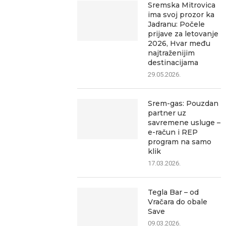
Sremska Mitrovica
ima svoj prozor ka
Jadranu: Počele
prijave za letovanje
2026, Hvar među
najtraženijim
destinacijama
29.05.2026.
Srem-gas: Pouzdan
partner uz
savremene usluge –
e-račun i REP
program na samo
klik
17.03.2026.
Tegla Bar – od
Vračara do obale
Save
09.03.2026.