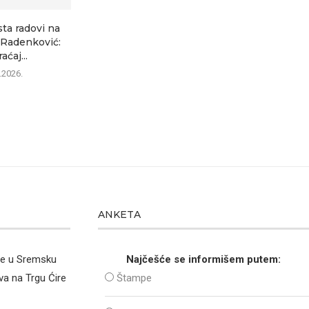
sta radovi na
–Radenković:
aćaj...
.2026.
ANKETA
že u Sremsku
Najčešće se informišem putem:
va na Trgu Ćire
Štampe