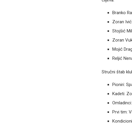
ciljeva:
Branko Rad
Zoran Ivić
Stojšić Mi
Zoran Vuk
Mojić Dra
Reljić Ne
Stručni štab kl
Pioniri: S
Kadeti: Zo
Omladinci
Prvi tim: 
Kondicioni 