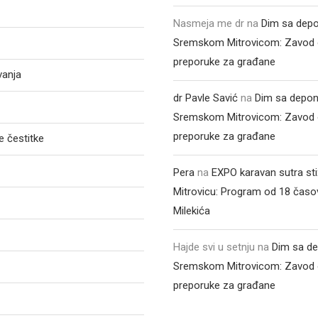
Nasmeja me dr
na
Dim sa depo
Sremskom Mitrovicom: Zavod 
preporuke za građane
vanja
dr Pavle Savić
na
Dim sa depon
Sremskom Mitrovicom: Zavod 
preporuke za građane
 čestitke
Pera
na
EXPO karavan sutra st
Mitrovicu: Program od 18 časo
Milekića
Hajde svi u setnju
na
Dim sa de
Sremskom Mitrovicom: Zavod 
preporuke za građane