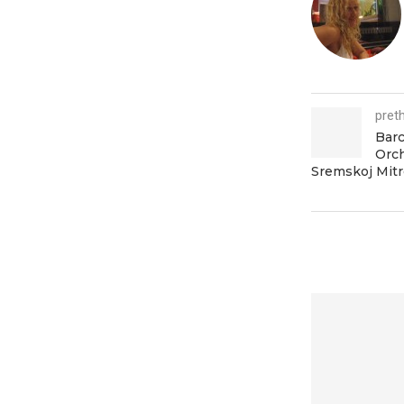
pret
Barc
Orch
Sremskoj Mitr