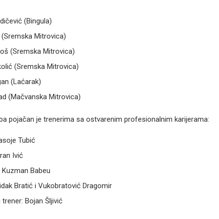
ičević (Bingula)
 (Sremska Mitrovica)
loš (Sremska Mitrovica)
olić (Sremska Mitrovica)
gan (Laćarak)
nad (Mačvanska Mitrovica)
uba pojačan je trenerima sa ostvarenim profesionalnim karijerama:
pasoje Tubić
ran Ivić
: Kuzman Babeu
Vidak Bratić i Vukobratović Dragomir
trener: Bojan Šljivić