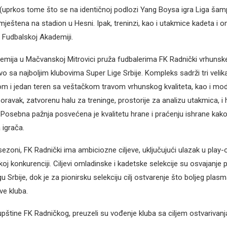
(uprkos tome što se na identičnoj podlozi Yang Boysa igra Liga šam
mještena na stadion u Hesni. Ipak, treninzi, kao i utakmice kadeta i o
 Fudbalskoj Akademiji.
mija u Mačvanskoj Mitrovici pruža fudbalerima FK Radnički vrhunsk
vo sa najboljim klubovima Super Lige Srbije. Kompleks sadrži tri velik
m i jedan teren sa veštačkom travom vrhunskog kvaliteta, kao i mod
oravak, zatvorenu halu za treninge, prostorije za analizu utakmica, i 
 Posebna pažnja posvećena je kvalitetu hrane i praćenju ishrane kako 
igrača.
ezoni, FK Radnički ima ambiciozne ciljeve, uključujući ulazak u play-
koj konkurenciji. Ciljevi omladinske i kadetske selekcije su osvajanje
u Srbije, dok je za pionirsku selekciju cilj ostvarenje što boljeg plas
ave kluba.
upštine FK Radničkog, preuzeli su vođenje kluba sa ciljem ostvarivanj