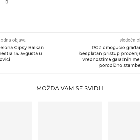
hodna objava
sledeća o
elona Gipsy Balkan
RGZ omogućio građa
estra 15. avgusta u
besplatan pristup procen
ovici
vrednostima garažnih mes
porodično stamb
MOŽDA VAM SE SVIDI I