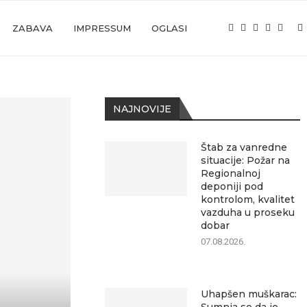
ZABAVA
IMPRESSUM
OGLASI
NAJNOVIJE
Štab za vanredne
situacije: Požar na
Regionalnoj
deponiji pod
kontrolom, kvalitet
vazduha u proseku
dobar
07.08.2026.
Uhapšen muškarac: