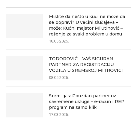
Mislite da nešto u kući ne može da
se popravi? U većini slučajeva –
može: Kućni majstor Milutinović –
rešenje za svaki problem u domu
18.05.2026.
TODOROVIĆ – VAŠ SIGURAN
PARTNER ZA REGISTRACIJU
VOZILA U SREMSKOJ MITROVICI
08.05.2026.
Srem-gas: Pouzdan partner uz
savremene usluge – e-račun i REP
program na samo klik
17.03.2026.