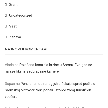
Srem
Uncategorized
Vesti
Zabava
NAJNOVIJI KOMENTARI
Vlada
na
Pojačana kontrola brzine u Sremu: Evo gde se
nalaze fiksne saobraćajne kamere
Зоран
na
Penzioneri od ranog jutra čekaju ispred pošte u
Sremskoj Mitrovici: Neki poneli i stolice zbog turističkih
vaučera