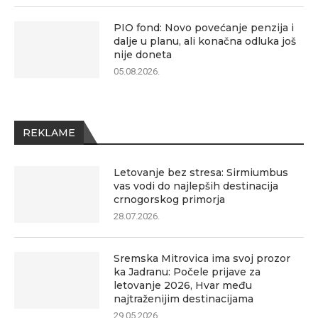
PIO fond: Novo povećanje penzija i
dalje u planu, ali konačna odluka još
nije doneta
05.08.2026.
REKLAME
Letovanje bez stresa: Sirmiumbus
vas vodi do najlepših destinacija
crnogorskog primorja
28.07.2026.
Sremska Mitrovica ima svoj prozor
ka Jadranu: Počele prijave za
letovanje 2026, Hvar među
najtraženijim destinacijama
29.05.2026.