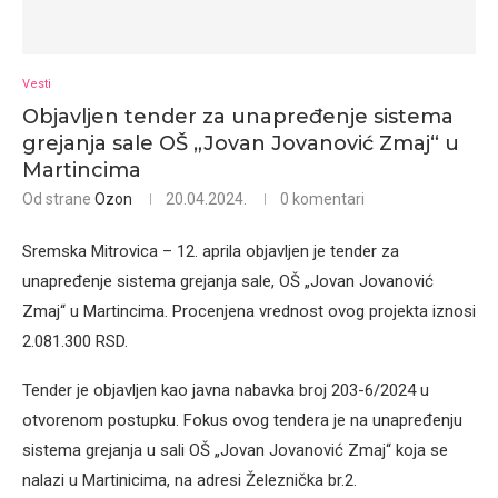
Vesti
Objavljen tender za unapređenje sistema
grejanja sale OŠ „Jovan Jovanović Zmaj“ u
Martincima
Od strane
Ozon
20.04.2024.
0 komentari
Sremska Mitrovica – 12. aprila objavljen je tender za
unapređenje sistema grejanja sale, OŠ „Jovan Jovanović
Zmaj“ u Martincima. Procenjena vrednost ovog projekta iznosi
2.081.300 RSD.
Tender je objavljen kao javna nabavka broj 203-6/2024 u
otvorenom postupku. Fokus ovog tendera je na unapređenju
sistema grejanja u sali OŠ „Jovan Jovanović Zmaj“ koja se
nalazi u Martinicima, na adresi Železnička br.2.