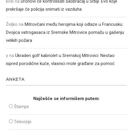
Bob
na
Dronovi će kontrolisati saobraćaj u Srbiji: Evo koje
prekršaje će policija snimati iz vazduha
Željko
na
Mitrovčani među herojima koji odlaze u Francusku:
Dvojica vatrogasaca iz Sremske Mitrovice pomažu u gašenju
velikih požara
y
na
Ukraden golf kabriolet u Sremskoj Mitrovici: Nestao
ispred porodične kuće, vlasnici mole građane za pomoć
ANKETA
Najčešće se informišem putem:
Štampe
Televizije