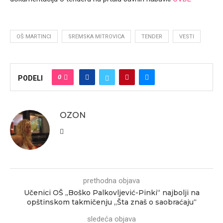
OŠ MARTINCI
SREMSKA MITROVICA
TENDER
VESTI
0
PODELI
OZON
prethodna objava
Učenici OŠ „Boško Palkovljević-Pinki“ najbolji na
opštinskom takmičenju „Šta znaš o saobraćaju“
sledeća objava