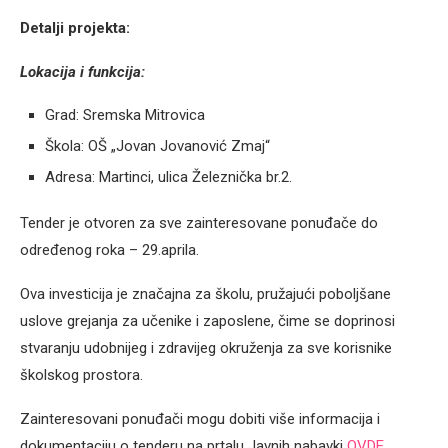
Detalji projekta:
Lokacija i funkcija:
Grad: Sremska Mitrovica
Škola: OŠ „Jovan Jovanović Zmaj“
Adresa: Martinci, ulica Železnička br.2.
Tender je otvoren za sve zainteresovane ponuđače do
određenog roka – 29.aprila.
Ova investicija je značajna za školu, pružajući poboljšane
uslove grejanja za učenike i zaposlene, čime se doprinosi
stvaranju udobnijeg i zdravijeg okruženja za sve korisnike
školskog prostora.
Zainteresovani ponuđači mogu dobiti više informacija i
dokumentaciju o tenderu na prtalu Javnih nabavki
OVDE