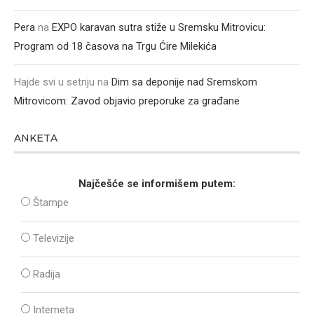
Pera
na
EXPO karavan sutra stiže u Sremsku Mitrovicu:
Program od 18 časova na Trgu Ćire Milekića
Hajde svi u setnju
na
Dim sa deponije nad Sremskom
Mitrovicom: Zavod objavio preporuke za građane
ANKETA
Najčešće se informišem putem:
Štampe
Televizije
Radija
Interneta