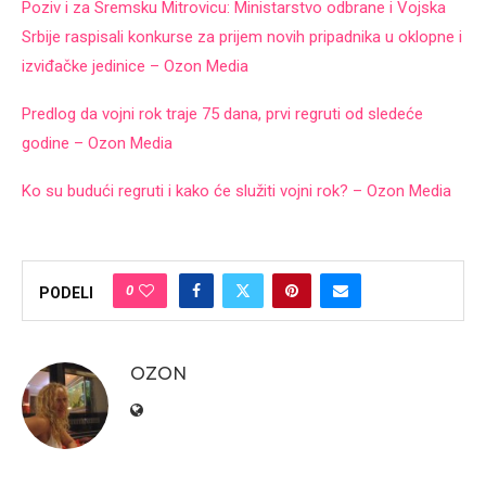
Poziv i za Sremsku Mitrovicu: Ministarstvo odbrane i Vojska
Srbije raspisali konkurse za prijem novih pripadnika u oklopne i
izviđačke jedinice – Ozon Media
Predlog da vojni rok traje 75 dana, prvi regruti od sledeće
godine – Ozon Media
Ko su budući regruti i kako će služiti vojni rok? – Ozon Media
0
PODELI
OZON