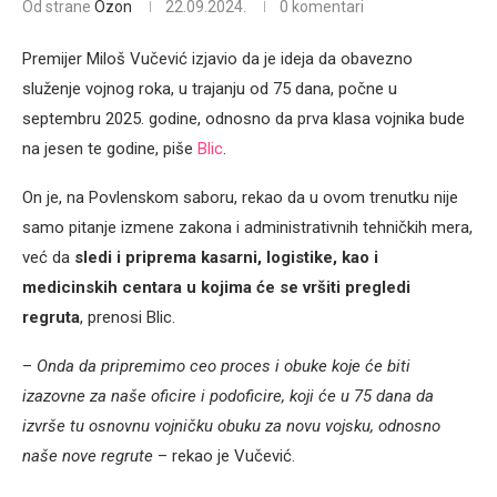
Od strane
Ozon
22.09.2024.
0 komentari
Premijer Miloš Vučević izjavio da je ideja da obavezno
služenje vojnog roka, u trajanju od 75 dana, počne u
septembru 2025. godine, odnosno da prva klasa vojnika bude
na jesen te godine, piše
Blic
.
On je, na Povlenskom saboru, rekao da u ovom trenutku nije
samo pitanje izmene zakona i administrativnih tehničkih mera,
već da
sledi i priprema kasarni, logistike, kao i
medicinskih centara u kojima će se vršiti pregledi
regruta
, prenosi Blic.
–
Onda da pripremimo ceo proces i obuke koje će biti
izazovne za naše oficire i podoficire, koji će u 75 dana da
izvrše tu osnovnu vojničku obuku za novu vojsku, odnosno
naše nove regrute
– rekao je Vučević.