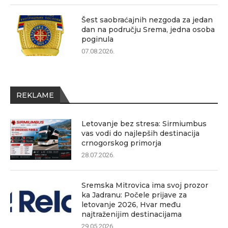
Šest saobraćajnih nezgoda za jedan
dan na području Srema, jedna osoba
poginula
07.08.2026.
REKLAME
Letovanje bez stresa: Sirmiumbus
vas vodi do najlepših destinacija
crnogorskog primorja
28.07.2026.
Sremska Mitrovica ima svoj prozor
ka Jadranu: Počele prijave za
letovanje 2026, Hvar među
najtraženijim destinacijama
29.05.2026.