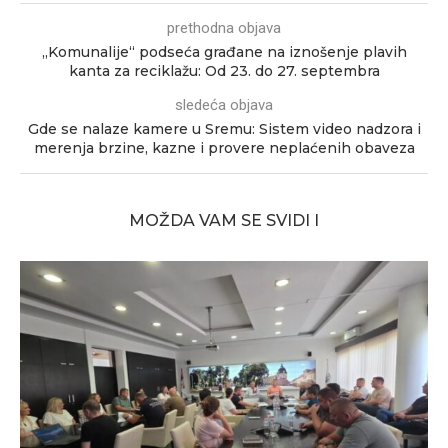
prethodna objava
„Komunalije“ podseća građane na iznošenje plavih
kanta za reciklažu: Od 23. do 27. septembra
sledeća objava
Gde se nalaze kamere u Sremu: Sistem video nadzora i
merenja brzine, kazne i provere neplaćenih obaveza
MOŽDA VAM SE SVIDI I