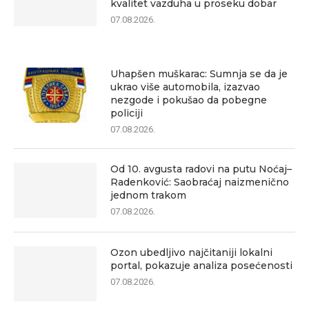
kvalitet vazduha u proseku dobar
07.08.2026.
Uhapšen muškarac: Sumnja se da je
ukrao više automobila, izazvao
nezgode i pokušao da pobegne
policiji
07.08.2026.
Od 10. avgusta radovi na putu Noćaj–
Radenković: Saobraćaj naizmenično
jednom trakom
07.08.2026.
Ozon ubedljivo najčitaniji lokalni
portal, pokazuje analiza posećenosti
07.08.2026.