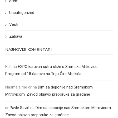
Srem
Uncategorized
Vesti
Zabava
NAJNOVIJI KOMENTARI
Felt
na
EXPO karavan sutra stiže u Sremsku Mitrovicu:
Program od 18 časova na Trgu Ćire Milekića
Nasmeja me dr
na
Dim sa deponije nad Sremskom
Mitrovicom: Zavod objavio preporuke za građane
dr Pavle Savić
na
Dim sa deponije nad Sremskom Mitrovicom:
Zavod objavio preporuke za građane