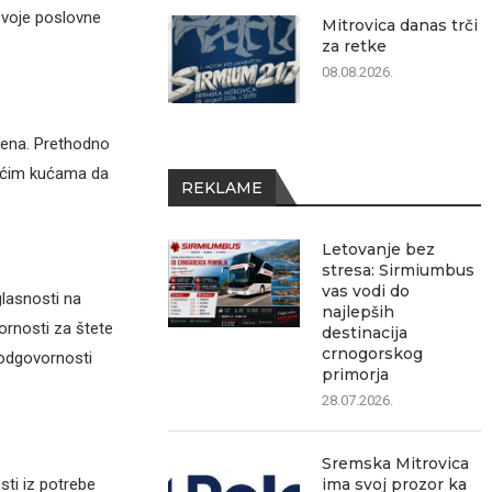
svoje poslovne
Mitrovica danas trči
za retke
08.08.2026.
pena. Prethodno
jućim kućama da
REKLAME
Letovanje bez
stresa: Sirmiumbus
vas vodi do
glasnosti na
najlepših
ornosti za štete
destinacija
crnogorskog
 odgovornosti
primorja
28.07.2026.
Sremska Mitrovica
ima svoj prozor ka
ti iz potrebe