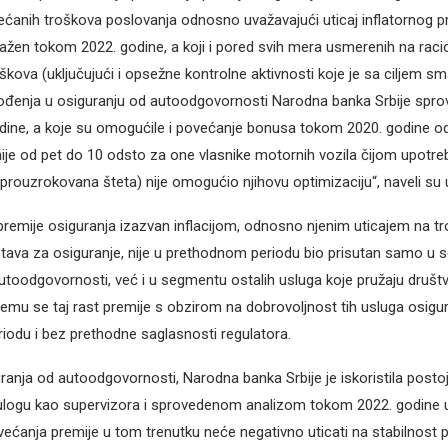
ćanih troškova poslovanja odnosno uvažavajući uticaj inflatornog prit
ažen tokom 2022. godine, a koji i pored svih mera usmerenih na racion
škova (uključujući i opsežne kontrolne aktivnosti koje je sa ciljem sm
ođenja u osiguranju od autoodgovornosti Narodna banka Srbije spro
odine, a koje su omogućile i povećanje bonusa tokom 2020. godine 
je od pet do 10 odsto za one vlasnike motornih vozila čijom upotr
 prouzrokovana šteta) nije omogućio njihovu optimizaciju“, naveli su
premije osiguranja izazvan inflacijom, odnosno njenim uticajem na t
tava za osiguranje, nije u prethodnom periodu bio prisutan samo u
utoodgovornosti, već i u segmentu ostalih usluga koje pružaju društ
čemu se taj rast premije s obzirom na dobrovoljnost tih usluga osigur
odu i bez prethodne saglasnosti regulatora.
uranja od autoodgovornosti, Narodna banka Srbije je iskoristila post
 ulogu kao supervizora i sprovedenom analizom tokom 2022. godine u
ećanja premije u tom trenutku neće negativno uticati na stabilnost 