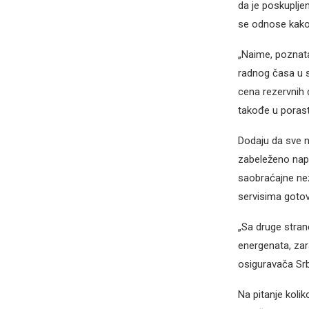
da je poskuplje
se odnose kako 
„Naime, poznata
radnog časa u s
cena rezervnih 
takođe u porast
Dodaju da sve n
zabeleženo napu
saobraćajne nez
servisima gotov
„Sa druge stran
energenata, zar
osiguravača Srb
Na pitanje koli