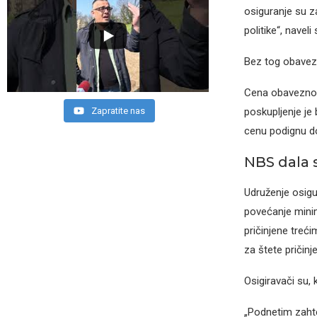
osiguranje su z
politike“, navel
Bez tog obavezn
Cena obaveznog
Zapratite nas
poskupljenje je
cenu podignu d
NBS dala 
Udruženje osigu
povećanje minim
pričinjene treć
za štete pričinj
Osigiravači su, 
„Podnetim zaht