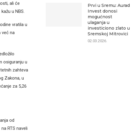
sti, ali će
Prvi u Sremu: Aurad
Invest donosi
, kažu u NBS.
mogućnost
ulaganja u
dine vratila u
investiciono zlato u
a već na
Sremskoj Mitrovici
02.03.2026.
edložilo
m osiguranju u
tetnih zahteva
og Zakona, u
ećanje za 5,26
anja od
 na RTS naveli