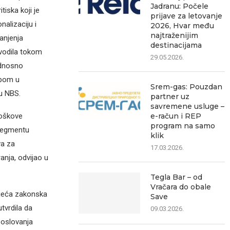
Jadranu: Počele
iska koji je
prijave za letovanje
alizaciju i
2026, Hvar među
najtraženijim
anjenja
destinacijama
vodila tokom
29.05.2026.
odnosno
ebom u
Srem-gas: Pouzdan
 u NBS.
partner uz
savremene usluge –
e-račun i REP
roškove
program na samo
 segmentu
klik
va za
17.03.2026.
anja, odvijao u
Tegla Bar – od
Vračara do obale
ojeća zakonska
Save
tvrdila da
09.03.2026.
poslovanja