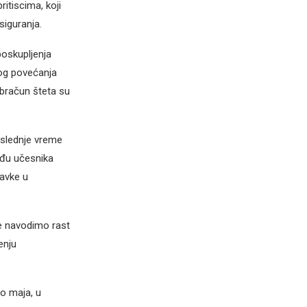
itiscima, koji
siguranja.
poskupljenja
nog povećanja
obračun šteta su
oslednje vreme
eđu učesnika
avke u
re navodimo rast
enju
do maja, u