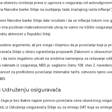
i na obavezu izvršenja prava iz ugovora o osiguranju od autoodgovorno
a Narodne banke Srbije na suzbijanju tada značajnog rasta inflacije“
re Narodne banke Srbije dale rezultate i da se inflacija tokom ove go
što ima pozitivan makroekonomski uticaj ne samo na tržište osiguranj
dnu aktivnost u Republici Srbiji.
edene argumente, ali pre svega i činjenicu da je povećanje koje je pr
uravača Srbije u okviru ograničenja propisanih Zakonom o obavezno
 i da neće negativno uticati na sredstva namenjena za rešavanje odš
 naknade iz osiguranja, NBS je, saglasno članu 108. stav 2. naveden
lasnost za predloženo povećanje minimalne tarife, odnosno njeno uv
NBS.
u Udruženju osiguravača
g čega je bez ikakve najave ponovo povećana cena obaveznog osigur
i, iz Udruženja osiguravača Srbije su za emisiju SAT koja se emituje