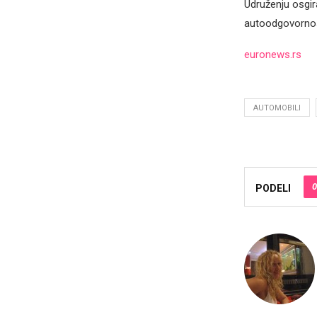
Udruženju osgir
autoodgovornosti
euronews.rs
AUTOMOBILI
0
PODELI