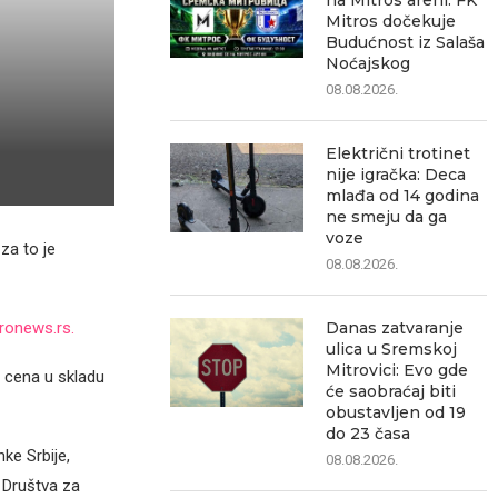
na Mitros areni: FK
Mitros dočekuje
Budućnost iz Salaša
Noćajskog
08.08.2026.
Električni trotinet
nije igračka: Deca
mlađa od 14 godina
ne smeju da ga
voze
 za to je
08.08.2026.
Danas zatvaranje
ronews.rs.
ulica u Sremskoj
Mitrovici: Evo gde
e cena u skladu
će saobraćaj biti
obustavljen od 19
do 23 časa
ke Srbije,
08.08.2026.
 Društva za