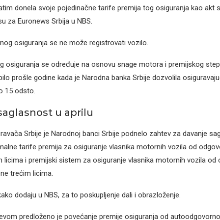
atim donela svoje pojedinačne tarife premija tog osiguranja kao akt 
i su za Euronews Srbija u NBS.
og osiguranja se ne može registrovati vozilo.
 osiguranja se određuje na osnovu snage motora i premijskog ste
 bilo prošle godine kada je Narodna banka Srbije dozvolila osigurava
o 15 odsto.
saglasnost u aprilu
ravača Srbije je Narodnoj banci Srbije podnelo zahtev za davanje sa
alne tarife premija za osiguranje vlasnika motornih vozila od odgov
im licima i premijski sistem za osiguranje vlasnika motornih vozila od
ene trećim licima.
kako dodaju u NBS, za to poskupljenje dali i obrazloženje.
evom predloženo je povećanje premije osiguranja od autoodgovornos