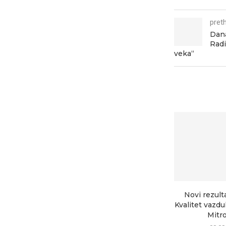
pret
Dana
Radi
veka“
Novi rezult
Kvalitet vazd
Mitrov