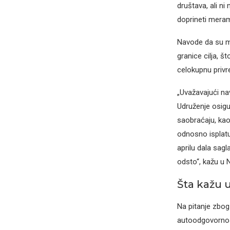
društava, ali n
doprineti meram
Navode da su me
granice cilja, 
celokupnu privre
„Uvažavajući nav
Udruženje osig
saobraćaju, kao
odnosno isplatu
aprilu dala sag
odsto“, kažu u 
Šta kažu 
Na pitanje zbo
autoodgovornost