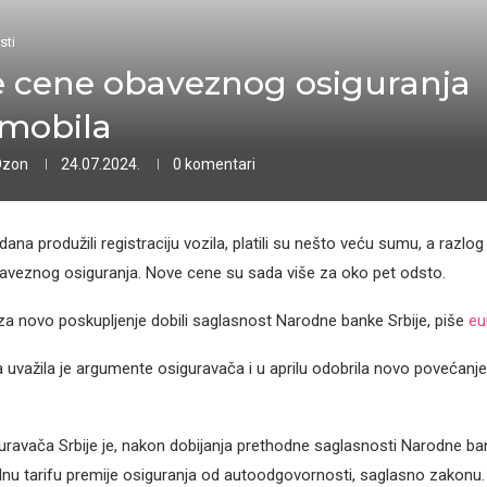
sti
 cene obaveznog osiguranja
mobila
Ozon
24.07.2024.
0 komentari
 dana produžili registraciju vozila, platili su nešto veću sumu, a razlog
aveznog osiguranja. Nove cene su sada više za oko pet odsto.
za novo poskupljenje dobili saglasnost Narodne banke Srbije, piše
eu
 uvažila je argumente osiguravača i u aprilu odobrila novo povećanj
uravača Srbije je, nakon dobijanja prethodne saglasnosti Narodne ban
lnu tarifu premije osiguranja od autoodgovornosti, saglasno zakonu.