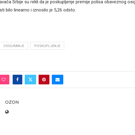
avača Srbije su rekli da je poskupljenje premije polisa obaveznog osi
 bilo linearno i iznosilo je 5,26 odsto.
OSIGURANJE
POSKUPLJENJE
OZON