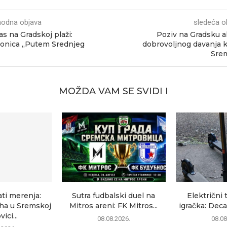
hodna objava
sledeća o
s na Gradskoj plaži:
Poziv na Gradsku a
onica „Putem Srednjeg
dobrovoljnog davanja k
Srem
MOŽDA VAM SE SVIDI I
ati merenja:
Sutra fudbalski duel na
Električni 
uha u Sremskoj
Mitros areni: FK Mitros...
igračka: Deca
ici...
08.08.2026.
08.08