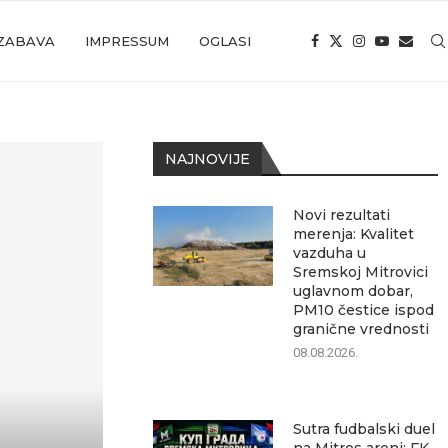
ZABAVA
IMPRESSUM
OGLASI
NAJNOVIJE
Novi rezultati
merenja: Kvalitet
vazduha u
Sremskoj Mitrovici
uglavnom dobar,
PM10 čestice ispod
granične vrednosti
08.08.2026.
Sutra fudbalski duel