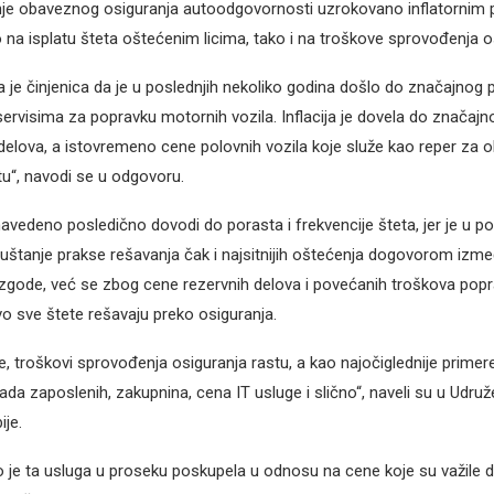
nje obaveznog osiguranja autoodgovornosti uzrokovano inflatornim pr
na isplatu šteta oštećenim licima, tako i na troškove sprovođenja o
 je činjenica da je u poslednjih nekoliko godina došlo do značajnog 
ervisima za popravku motornih vozila. Inflacija je dovela do značaj
delova, a istovremeno cene polovnih vozila koje služe kao reper za 
u“, navodi se u odgovoru.
avedeno posledično dovodi do porasta i frekvencije šteta, jer je u p
štanje prakse rešavanja čak i najsitnijih oštećenja dogovorom izm
gode, već se zbog cene rezervnih delova i povećanih troškova popr
o sve štete rešavaju preko osiguranja.
e, troškovi sprovođenja osiguranja rastu, a kao najočiglednije prime
ada zaposlenih, zakupnina, cena IT usluge i slično“, naveli su u Udruž
ije.
ko je ta usluga u proseku poskupela u odnosu na cene koje su važile 