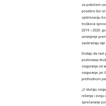
za pokrićem uve
posebno bio izr
optimizaciju tro
troškova sprov
2019. i 2020. g
umanjenje premi
saobraćaju nije
Dodaju da rast 
poslovanja druš
osiguranja od a
osiguranje, pri 
prethodnom peri
„U slučaju osig
rešenja i svoju
sprečavanje pov