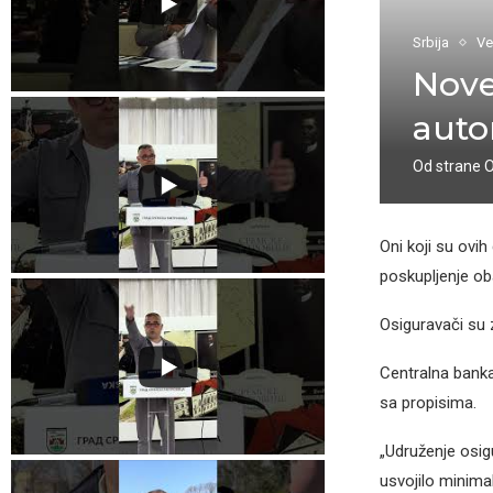
Srbija
Ve
Nove
auto
Od strane
Oni koji su ovih
poskupljenje ob
Osiguravači su 
Centralna banka
sa propisima.
„Udruženje osig
usvojilo minima