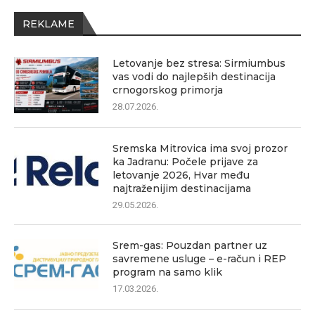
REKLAME
Letovanje bez stresa: Sirmiumbus
vas vodi do najlepših destinacija
crnogorskog primorja
28.07.2026.
Sremska Mitrovica ima svoj prozor
ka Jadranu: Počele prijave za
letovanje 2026, Hvar među
najtraženijim destinacijama
29.05.2026.
Srem-gas: Pouzdan partner uz
savremene usluge – e-račun i REP
program na samo klik
17.03.2026.