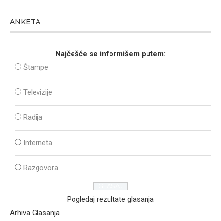
ANKETA
Najčešće se informišem putem:
Štampe
Televizije
Radija
Interneta
Razgovora
Pogledaj rezultate glasanja
Arhiva Glasanja