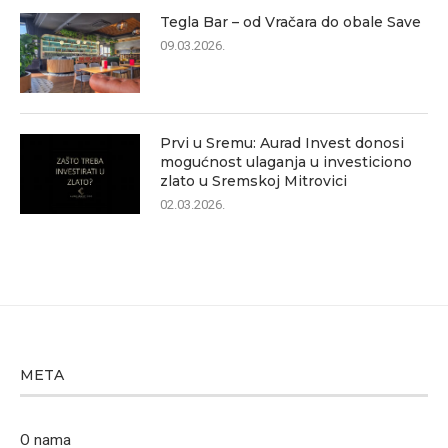
Tegla Bar – od Vračara do obale Save
09.03.2026.
Prvi u Sremu: Aurad Invest donosi
mogućnost ulaganja u investiciono
zlato u Sremskoj Mitrovici
02.03.2026.
META
O nama