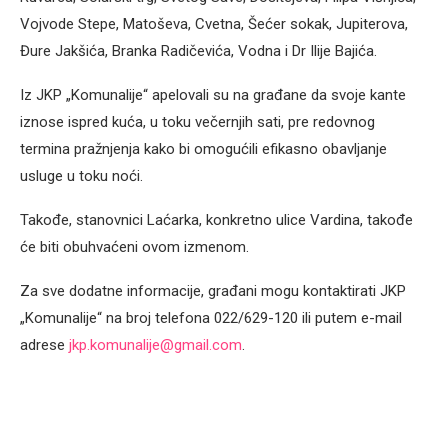
Vojvode Stepe, Matoševa, Cvetna, Šećer sokak, Jupiterova,
Đure Jakšića, Branka Radičevića, Vodna i Dr Ilije Bajića.
Iz JKP „Komunalije“ apelovali su na građane da svoje kante
iznose ispred kuća, u toku večernjih sati, pre redovnog
termina pražnjenja kako bi omogućili efikasno obavljanje
usluge u toku noći.
Takođe, stanovnici Laćarka, konkretno ulice Vardina, takođe
će biti obuhvaćeni ovom izmenom.
Za sve dodatne informacije, građani mogu kontaktirati JKP
„Komunalije“ na broj telefona 022/629-120 ili putem e-mail
adrese
jkp.komunalije@gmail.com
.