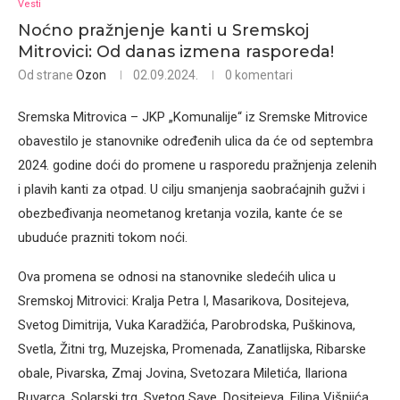
Vesti
Noćno pražnjenje kanti u Sremskoj
Mitrovici: Od danas izmena rasporeda!
Od strane
Ozon
02.09.2024.
0 komentari
Sremska Mitrovica – JKP „Komunalije“ iz Sremske Mitrovice
obavestilo je stanovnike određenih ulica da će od septembra
2024. godine doći do promene u rasporedu pražnjenja zelenih
i plavih kanti za otpad. U cilju smanjenja saobraćajnih gužvi i
obezbeđivanja neometanog kretanja vozila, kante će se
ubuduće prazniti tokom noći.
Ova promena se odnosi na stanovnike sledećih ulica u
Sremskoj Mitrovici: Kralja Petra I, Masarikova, Dositejeva,
Svetog Dimitrija, Vuka Karadžića, Parobrodska, Puškinova,
Svetla, Žitni trg, Muzejska, Promenada, Zanatlijska, Ribarske
obale, Pivarska, Zmaj Jovina, Svetozara Miletića, Ilariona
Ruvarca, Solarski trg, Svetog Save, Dositejeva, Filipa Višnjića,