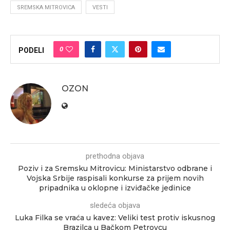
SREMSKA MITROVICA
VESTI
0
PODELI
OZON
prethodna objava
Poziv i za Sremsku Mitrovicu: Ministarstvo odbrane i
Vojska Srbije raspisali konkurse za prijem novih
pripadnika u oklopne i izviđačke jedinice
sledeća objava
Luka Filka se vraća u kavez: Veliki test protiv iskusnog
Brazilca u Bačkom Petrovcu