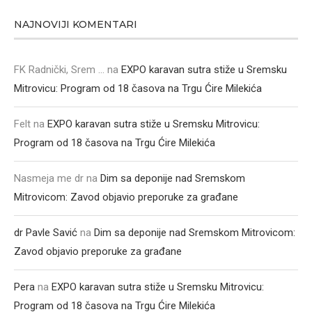
NAJNOVIJI KOMENTARI
FK Radnički, Srem ...
na
EXPO karavan sutra stiže u Sremsku
Mitrovicu: Program od 18 časova na Trgu Ćire Milekića
Felt
na
EXPO karavan sutra stiže u Sremsku Mitrovicu:
Program od 18 časova na Trgu Ćire Milekića
Nasmeja me dr
na
Dim sa deponije nad Sremskom
Mitrovicom: Zavod objavio preporuke za građane
dr Pavle Savić
na
Dim sa deponije nad Sremskom Mitrovicom:
Zavod objavio preporuke za građane
Pera
na
EXPO karavan sutra stiže u Sremsku Mitrovicu:
Program od 18 časova na Trgu Ćire Milekića