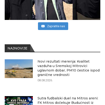
Zapratite nas
NAJNOVIJE
Novi rezultati merenja: Kvalitet
vazduha u Sremskoj Mitrovici
uglavnom dobar, PM10 čestice ispod
granične vrednosti
08.08.2026.
Sutra fudbalski duel na Mitros areni:
FK Mitros dočekuje Budućnost iz