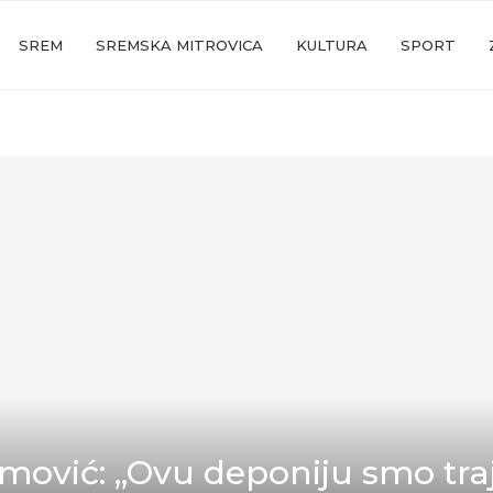
SREM
SREMSKA MITROVICA
KULTURA
SPORT
mović: „Ovu deponiju smo tra