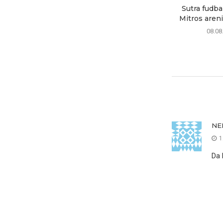
Sutra fudba
Mitros areni:
08.08
NE
1
Da 