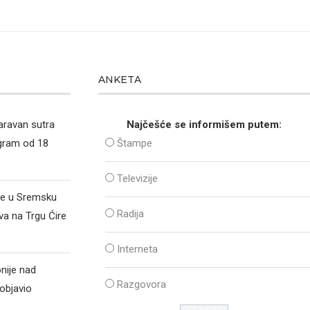
ANKETA
aravan sutra
Najčešće se informišem putem:
ogram od 18
Štampe
Televizije
že u Sremsku
Radija
va na Trgu Ćire
Interneta
nije nad
Razgovora
objavio