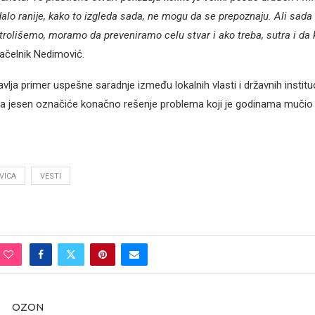
dalo ranije, kako to izgleda sada, ne mogu da se prepoznaju. Ali sada n
olišemo, moramo da preveniramo celu stvar i ako treba, sutra i da
ačelnik Nedimović.
vlja primer uspešne saradnje između lokalnih vlasti i državnih institu
na jesen označiće konačno rešenje problema koji je godinama mučio
VICA
VESTI
OZON