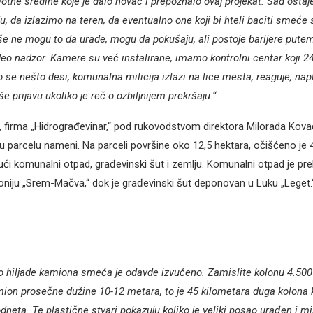
votne sredine koje je dalo novac i prepoznalo ovaj projekat. Sad osta
ju, da izlazimo na teren, da eventualno one koji bi hteli baciti smeće
iše ne mogu to da urade, mogu da pokušaju, ali postoje barijere putem
ideo nadzor. Kamere su već instalirane, imamo kontrolni centar koji 2
o se nešto desi, komunalna milicija izlazi na lice mesta, reaguje, napl
še prijavu ukoliko je reč o ozbiljnijem prekršaju.“
 firma „Hidrograđevinar,“ pod rukovodstvom direktora Milorada Kova
vu parcelu nameni. Na parceli površine oko 12,5 hektara, očišćeno je 
ući komunalni otpad, građevinski šut i zemlju. Komunalni otpad je pr
niju „Srem-Mačva,“ dok je građevinski šut deponovan u Luku „Leget.
 po hiljade kamiona smeća je odavde izvučeno. Zamislite kolonu 4.50
mion prosečne dužine 10-12 metara, to je 45 kilometara duga kolon
dneta. Te plastične stvari pokazuju koliko je veliki posao urađen i mi