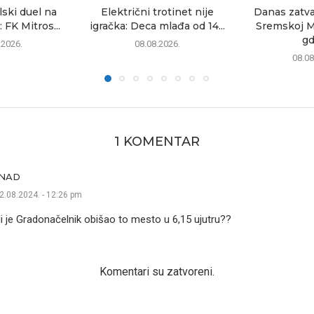
lski duel na
Električni trotinet nije
Danas zatva
 FK Mitros...
igračka: Deca mlađa od 14...
Sremskoj Mi
gd
.2026.
08.08.2026.
08.08
1 KOMENTAR
NAD
2.08.2024. - 12:26 pm
li je Gradonačelnik obišao to mesto u 6,15 ujutru??
Komentari su zatvoreni.