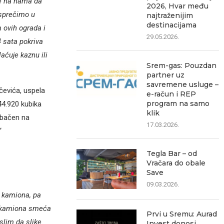
je na nama da
2026, Hvar među
 sprečimo u
najtraženijim
destinacijama
 ovih ograda i
29.05.2026.
4 sata pokriva
aćuje kaznu ili
Srem-gas: Pouzdan
partner uz
savremene usluge –
čevića, uspela
e-račun i REP
program na samo
44.920 kubika
klik
ebačen na
17.03.2026.
“
Tegla Bar – od
Vračara do obale
Save
09.03.2026.
0 kamiona, pa
a kamiona smeća
Prvi u Sremu: Aurad
slim da slike
Invest donosi