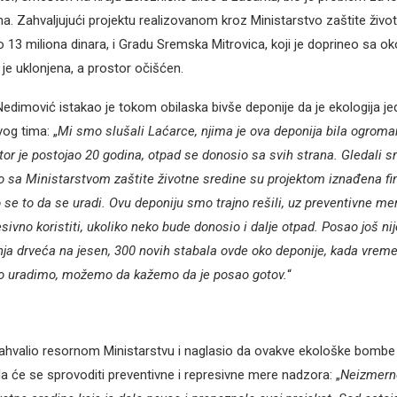
na. Zahvaljujući projektu realizovanom kroz Ministarstvo zaštite život
o 13 miliona dinara, i Gradu Sremska Mitrovica, koji je doprineo sa ok
 je uklonjena, a prostor očišćen.
edimović istakao je tokom obilaska bivše deponije da je ekologija j
vog tima: „
Mi smo slušali Laćarce, njima je ova deponija bila ogroma
tor je postojao 20 godina, otpad se donosio sa svih strana. Gledali 
o sa Ministarstvom zaštite životne sredine su projektom iznađena fi
o se to da se uradi. Ovu deponiju smo trajno rešili, uz preventivne me
ivno koristiti, ukoliko neko bude donosio i dalje otpad. Posao još nij
ja drveća na jesen, 300 novih stabala ovde oko deponije, kada vreme
to uradimo, možemo da kažemo da je posao gotov.
“
ahvalio resornom Ministarstvu i naglasio da ovakve ekološke bombe
da će se sprovoditi preventivne i represivne mere nadzora: „
Neizmern