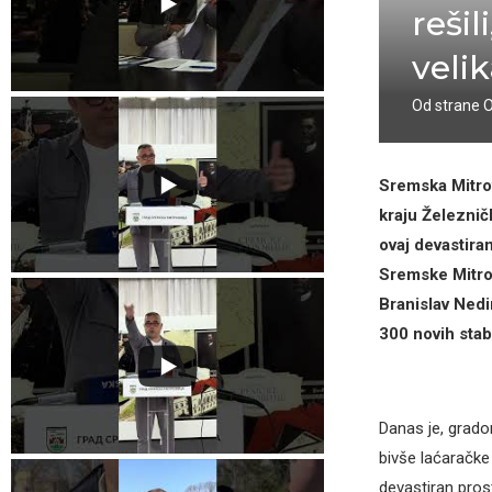
rešil
veli
Od strane
Sremska Mitro
kraju Železnič
ovaj devastira
Sremske Mitrov
Branislav Nedim
300 novih stab
Danas je, grado
bivše laćaračke
devastiran pros