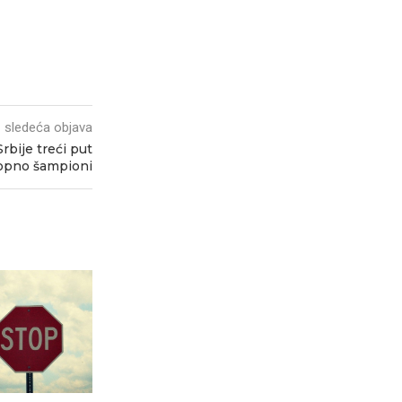
sledeća objava
Srbije treći put
opno šampioni