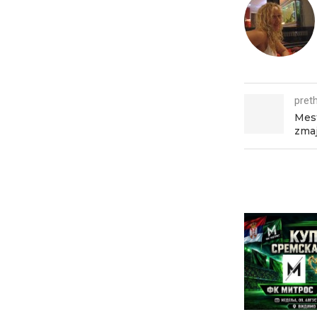
pret
Mest
zmaj