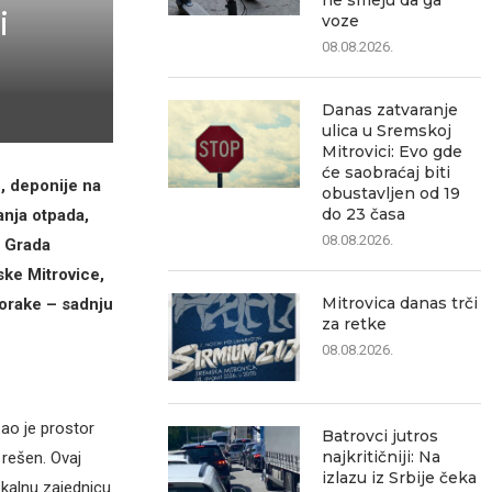
ne smeju da ga
i
voze
08.08.2026.
Danas zatvaranje
ulica u Sremskoj
Mitrovici: Evo gde
će saobraćaj biti
, deponije na
obustavljen od 19
do 23 časa
anja otpada,
08.08.2026.
a Grada
ske Mitrovice,
Mitrovica danas trči
 korake – sadnju
za retke
08.08.2026.
ao je prostor
Batrovci jutros
najkritičniji: Na
 rešen. Ovaj
izlazu iz Srbije čeka
okalnu zajednicu