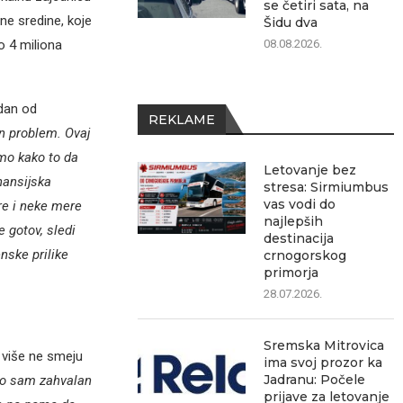
se četiri sata, na
ne sredine, koje
Šidu dva
08.08.2026.
o 4 miliona
edan od
REKLAME
n problem. Ovaj
smo kako to da
Letovanje bez
nansijska
stresa: Sirmiumbus
vas vodi do
re i neke mere
najlepših
e gotov, sledi
destinacija
nske prilike
crnogorskog
primorja
28.07.2026.
Sremska Mitrovica
 više ne smeju
ima svoj prozor ka
Jadranu: Počele
o sam zahvalan
prijave za letovanje