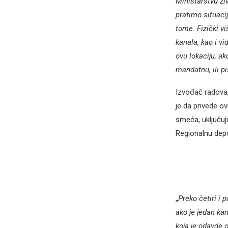
Ministarstvu ži
pratimo situaci
tome. Fizički v
kanala, kao i v
ovu lokaciju, ak
mandatnu, ili pi
Izvođač radova,
je da privede o
smeća, uključuj
Regionalnu depo
„
Preko četiri i
ako je jedan ka
koja je odavde o