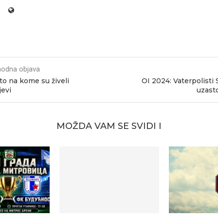
hodna objava
o na kome su živeli
OI 2024: Vaterpolisti 
evi
uzast
MOŽDA VAM SE SVIDI I