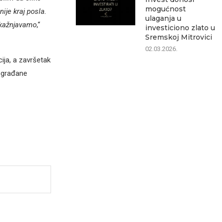
mogućnost
ije kraj posla.
ulaganja u
 kažnjavamo
,“
investiciono zlato u
Sremskoj Mitrovici
02.03.2026.
cija, a završetak
 građane