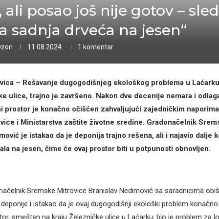
i, ali posao još nije gotov – sled
ka sadnja drveća na jesen“
Ozon
11.08.2024.
1 komentar
vica – Rešavanje dugogodišnjeg ekološkog problema u Laćarku
ke ulice, trajno je završeno. Nakon dve decenije nemara i odlag
ni prostor je konačno očišćen zahvaljujući zajedničkim naporim
ice i Ministarstva zaštite životne sredine. Gradonačelnik Srem
ović je istakao da je deponija trajno rešena, ali i najavio dalje
ala na jesen, čime će ovaj prostor biti u potpunosti obnovljen.
načelnik Sremske Mitrovice Branislav Nedimović sa saradnicima obiš
 deponije i istakao da je ovaj dugogodišnji ekološki problem konačno
tor, smešten na kraju Železničke ulice u Laćarku, bio je problem za l