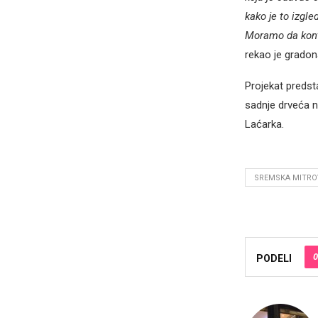
kako je to izgle
Moramo da kontr
rekao je gradon
Projekat predsta
sadnje drveća 
Laćarka.
SREMSKA MITRO
0
PODELI