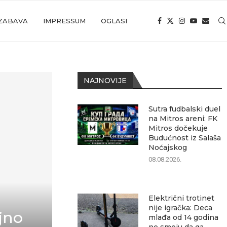
ZABAVA
IMPRESSUM
OGLASI
NAJNOVIJE
Sutra fudbalski duel
na Mitros areni: FK
Mitros dočekuje
Budućnost iz Salaša
Noćajskog
08.08.2026.
Električni trotinet
nije igračka: Deca
jno
mlađa od 14 godina