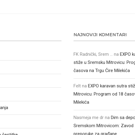
NAJNOVIJI KOMENTARI
FK Radnički, Srem ...
na
EXPO k
stiže u Sremsku Mitrovicu: Pr
časova na Trgu Ćire Milekića
Felt
na
EXPO karavan sutra sti
Mitrovicu: Program od 18 časo
Milekića
anja
Nasmeja me dr
na
Dim sa depo
Sremskom Mitrovicom: Zavod 
preporuke za građane
 čestitke