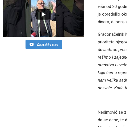
više od 20 godi
je opredelilo ok
dinara, deponija
Gradonačelnik N
prioriteta njego
Zapratite nas
devastiran pros
rešimo i zajedn
sredstva i uzel
koje ćemo repres
nam velika sadn
dozvole. Kada 
Nedimović se z
da se dese, te 