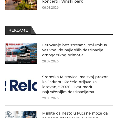
koncerti i Vinski park
06.08.2026.
REKLAME
Letovanje bez stresa: Sirmiumbus
vas vodi do najlepših destinacija
crnogorskog primorja
28.07.2026.
Sremska Mitrovica ima svoj prozor
ka Jadranu: Počele prijave za
letovanje 2026, Hvar među
najtraženijim destinacijama
29.05.2026.
Mislite da nešto u kući ne može da