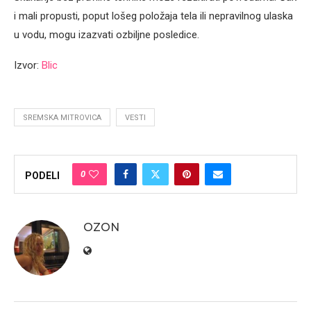
i mali propusti, poput lošeg položaja tela ili nepravilnog ulaska
u vodu, mogu izazvati ozbiljne posledice.
Izvor:
Blic
SREMSKA MITROVICA
VESTI
0
PODELI
OZON