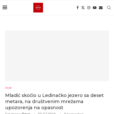
Vesti
Mladić skočio u Ledinačko jezero sa deset
metara, na društvenim mrežama
upozorenja na opasnost