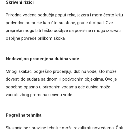
Skriveni rizici
Prirodna vodena područja poput reka, jezera i mora često kriju
podvodne prepreke kao što su stene, grane ili otpad. Ove
prepreke mogu biti teško uočljive sa površine i mogu izazvati
ozbiljne povrede prilikom skoka.
Nedovoljno procenjena dubina vode
Mnogi skakači pogrešno procenjuju dubinu vode, što može
dovesti do sudara sa dnom ili podvodnim objektima. Ovo je
posebno opasno u prirodnim vodama gde dubina može
varirati zbog promena u nivou vode.
Pogrešna tehnika
Skakanje bez pravilne tehnike može rezultirati povredama. Čak