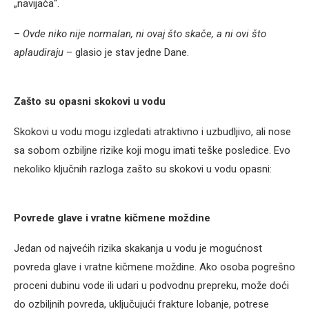
„navijača“.
–
Ovde niko nije normalan, ni ovaj što skače, a ni ovi što
aplaudiraju
– glasio je stav jedne Dane.
Zašto su opasni skokovi u vodu
Skokovi u vodu mogu izgledati atraktivno i uzbudljivo, ali nose
sa sobom ozbiljne rizike koji mogu imati teške posledice. Evo
nekoliko ključnih razloga zašto su skokovi u vodu opasni:
Povrede glave i vratne kičmene moždine
Jedan od najvećih rizika skakanja u vodu je mogućnost
povreda glave i vratne kičmene moždine. Ako osoba pogrešno
proceni dubinu vode ili udari u podvodnu prepreku, može doći
do ozbiljnih povreda, uključujući frakture lobanje, potrese