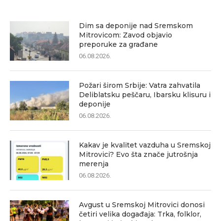
Dim sa deponije nad Sremskom
Mitrovicom: Zavod objavio
preporuke za građane
06.08.2026.
Požari širom Srbije: Vatra zahvatila
Deliblatsku peščaru, Ibarsku klisuru i
deponije
06.08.2026.
Kakav je kvalitet vazduha u Sremskoj
Mitrovici? Evo šta znače jutrošnja
merenja
06.08.2026.
Avgust u Sremskoj Mitrovici donosi
četiri velika događaja: Trka, folklor,