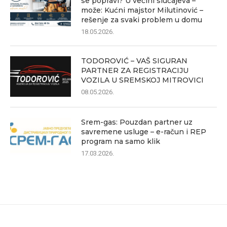
se popravi? U većini slučajeva –
može: Kućni majstor Milutinović –
rešenje za svaki problem u domu
18.05.2026.
TODOROVIĆ – VAŠ SIGURAN
PARTNER ZA REGISTRACIJU
VOZILA U SREMSKOJ MITROVICI
08.05.2026.
Srem-gas: Pouzdan partner uz
savremene usluge – e-račun i REP
program na samo klik
17.03.2026.