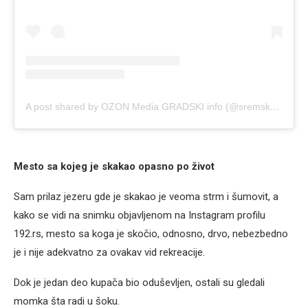
A post shared by OZON Media GRADSKI info (@sremskamitrovica.ozon)
Mesto sa kojeg je skakao opasno po život
Sam prilaz jezeru gde je skakao je veoma strm i šumovit, a
kako se vidi na snimku objavljenom na Instagram profilu
192.rs, mesto sa koga je skočio, odnosno, drvo, nebezbedno
je i nije adekvatno za ovakav vid rekreacije.
Dok je jedan deo kupača bio oduševljen, ostali su gledali
momka šta radi u šoku.