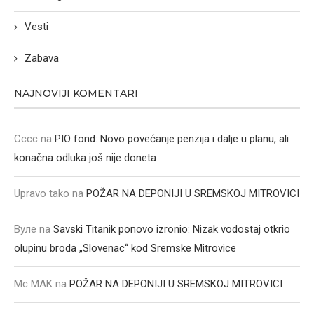
Vesti
Zabava
NAJNOVIJI KOMENTARI
Cccc
na
PIO fond: Novo povećanje penzija i dalje u planu, ali
konačna odluka još nije doneta
Upravo tako
na
POŽAR NA DEPONIJI U SREMSKOJ MITROVICI
Вуле
na
Savski Titanik ponovo izronio: Nizak vodostaj otkrio
olupinu broda „Slovenac“ kod Sremske Mitrovice
Mc MAK
na
POŽAR NA DEPONIJI U SREMSKOJ MITROVICI