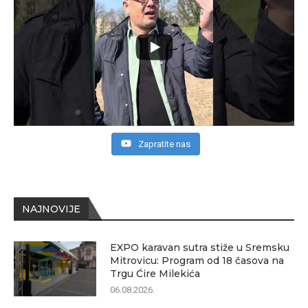
Zapratite nas
NAJNOVIJE
EXPO karavan sutra stiže u Sremsku
Mitrovicu: Program od 18 časova na
Trgu Ćire Milekića
06.08.2026.