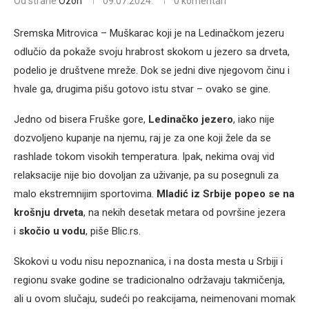
Od strane
Ozon
09.07.2024.
0 komentari
Sremska Mitrovica – Muškarac koji je na Ledinačkom jezeru
odlučio da pokaže svoju hrabrost skokom u jezero sa drveta,
podelio je društvene mreže. Dok se jedni dive njegovom činu i
hvale ga, drugima pišu gotovo istu stvar – ovako se gine.
Jedno od bisera Fruške gore,
Ledinačko jezero
, iako nije
dozvoljeno kupanje na njemu, raj je za one koji žele da se
rashlade tokom visokih temperatura. Ipak, nekima ovaj vid
relaksacije nije bio dovoljan za uživanje, pa su posegnuli za
malo ekstremnijim sportovima.
Mladić iz Srbije popeo se na
krošnju drveta
, na nekih desetak metara od površine jezera
i
skočio u vodu
, piše Blic.rs.
Skokovi u vodu nisu nepoznanica, i na dosta mesta u Srbiji i
regionu svake godine se tradicionalno održavaju takmičenja,
ali u ovom slučaju, sudeći po reakcijama, neimenovani momak