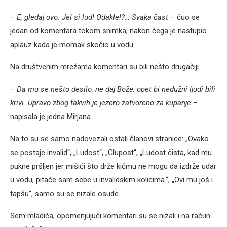
–
E, gledaj ovo. Jel si lud! Odakle!?… Svaka čast
– čuo se
jedan od komentara tokom snimka, nakon čega je nastupio
aplauz kada je momak skočio u vodu.
Na društvenim mrežama komentari su bili nešto drugačiji.
–
Da mu se nešto desilo, ne daj Bože, opet bi nedužni ljudi bili
krivi. Upravo zbog takvih je jezero zatvoreno za kupanje
–
napisala je jedna Mirjana.
Na to su se samo nadovezali ostali članovi stranice: „Ovako
se postaje invalid“, „Ludost“, „Glupost“, „Ludost čista, kad mu
pukne pršljen jer mišići što drže kičmu ne mogu da izdrže udar
u vodu, pitaće sam sebe u invalidskim kolicima.“, „Ovi mu još i
tapšu“, samo su se nizale osude.
Sem mladića, opomenjujući komentari su se nizali i na račun