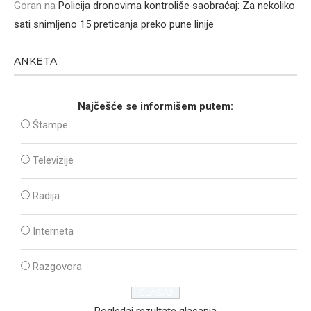
Goran
na
Policija dronovima kontroliše saobraćaj: Za nekoliko
sati snimljeno 15 preticanja preko pune linije
ANKETA
Najčešće se informišem putem:
Štampe
Televizije
Radija
Interneta
Razgovora
Pogledaj rezultate glasanja