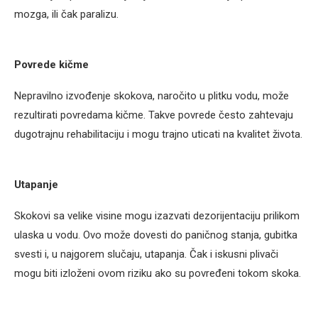
mozga, ili čak paralizu.
Povrede kičme
Nepravilno izvođenje skokova, naročito u plitku vodu, može
rezultirati povredama kičme. Takve povrede često zahtevaju
dugotrajnu rehabilitaciju i mogu trajno uticati na kvalitet života.
Utapanje
Skokovi sa velike visine mogu izazvati dezorijentaciju prilikom
ulaska u vodu. Ovo može dovesti do paničnog stanja, gubitka
svesti i, u najgorem slučaju, utapanja. Čak i iskusni plivači
mogu biti izloženi ovom riziku ako su povređeni tokom skoka.