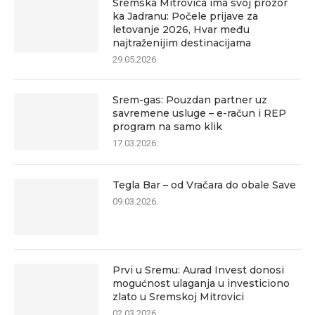
Sremska Mitrovica ima svoj prozor
ka Jadranu: Počele prijave za
letovanje 2026, Hvar među
najtraženijim destinacijama
29.05.2026.
Srem-gas: Pouzdan partner uz
savremene usluge – e-račun i REP
program na samo klik
17.03.2026.
Tegla Bar – od Vračara do obale Save
09.03.2026.
Prvi u Sremu: Aurad Invest donosi
mogućnost ulaganja u investiciono
zlato u Sremskoj Mitrovici
02.03.2026.