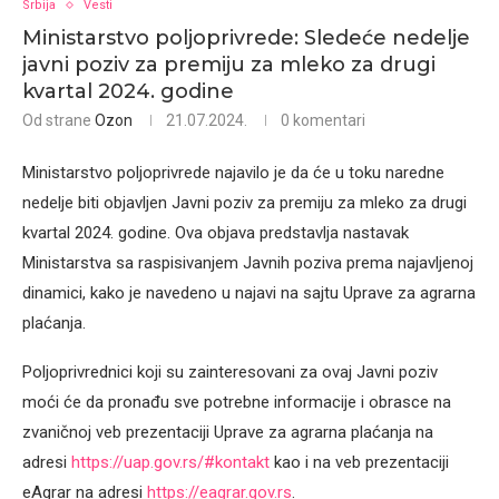
Srbija
Vesti
Ministarstvo poljoprivrede: Sledeće nedelje
javni poziv za premiju za mleko za drugi
kvartal 2024. godine
Od strane
Ozon
21.07.2024.
0 komentari
Ministarstvo poljoprivrede najavilo je da će u toku naredne
nedelje biti objavljen Javni poziv za premiju za mleko za drugi
kvartal 2024. godine. Ova objava predstavlja nastavak
Ministarstva sa raspisivanjem Javnih poziva prema najavljenoj
dinamici, kako je navedeno u najavi na sajtu Uprave za agrarna
plaćanja.
Poljoprivrednici koji su zainteresovani za ovaj Javni poziv
moći će da pronađu sve potrebne informacije i obrasce na
zvaničnoj veb prezentaciji Uprave za agrarna plaćanja na
adresi
https://uap.gov.rs/#kontakt
kao i na veb prezentaciji
eAgrar na adresi
https://eagrar.gov.rs
.