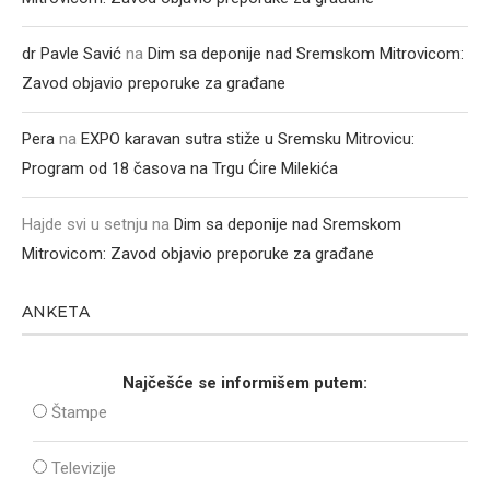
dr Pavle Savić
na
Dim sa deponije nad Sremskom Mitrovicom:
Zavod objavio preporuke za građane
Pera
na
EXPO karavan sutra stiže u Sremsku Mitrovicu:
Program od 18 časova na Trgu Ćire Milekića
Hajde svi u setnju
na
Dim sa deponije nad Sremskom
Mitrovicom: Zavod objavio preporuke za građane
ANKETA
Najčešće se informišem putem:
Štampe
Televizije