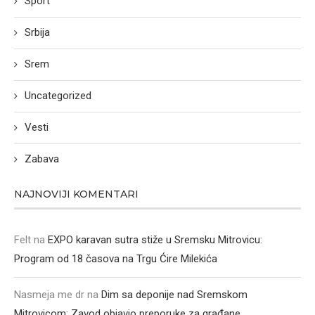
Sport
Srbija
Srem
Uncategorized
Vesti
Zabava
NAJNOVIJI KOMENTARI
Felt
na
EXPO karavan sutra stiže u Sremsku Mitrovicu:
Program od 18 časova na Trgu Ćire Milekića
Nasmeja me dr
na
Dim sa deponije nad Sremskom
Mitrovicom: Zavod objavio preporuke za građane