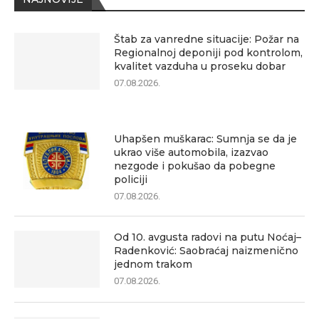
Štab za vanredne situacije: Požar na
Regionalnoj deponiji pod kontrolom,
kvalitet vazduha u proseku dobar
07.08.2026.
Uhapšen muškarac: Sumnja se da je
ukrao više automobila, izazvao
nezgode i pokušao da pobegne
policiji
07.08.2026.
Od 10. avgusta radovi na putu Noćaj–
Radenković: Saobraćaj naizmenično
jednom trakom
07.08.2026.