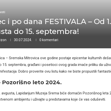
esti
c i po dana FESTIVALA – Od 1.
sta do 15. septembra!
Ozon
30.07.2024.
0 komentari
ca – Sremska Mitrovica ove godine postaje epicentar kulturnih deša
o 15. septembra, građani i posetioci ovog grada imaće priliku da uživa
ifestacija. Dobro proverite ovu listu kako ne biste propustili fantast
– Pozorišno leto 2024.
. avgusta, Lapidarijum Muzeja Srema biće domaćin Pozorišnog leta 20
stvenom ambijentu i uživajte u predstavama koje će vas oduševiti.