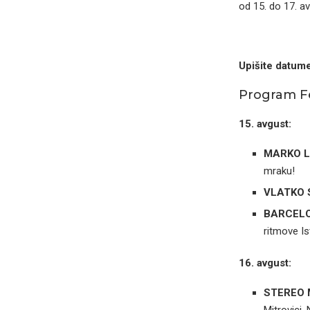
od 15. do 17. a
Upišite datume
Program Fe
15. avgust:
MARKO L
mraku!
VLATKO 
BARCELO
ritmove Is
16. avgust:
STEREO 
Mitrovici. 