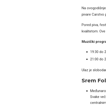
Na ovogodišnjem 
pivare Carstvo 
Pored piva, fest
kvalitetom. Ove
Muzički progr
19:30 do 
21:00 do
Ulaz je sloboda
Srem Fol
Međunarodn
Svake veče
centralnim