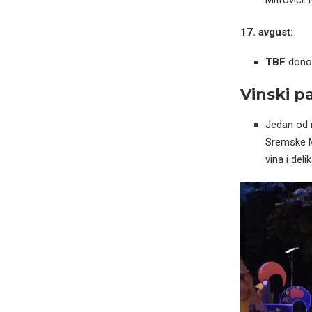
17. avgust:
TBF
donosi
Vinski p
Jedan od n
Sremske Mi
vina i del