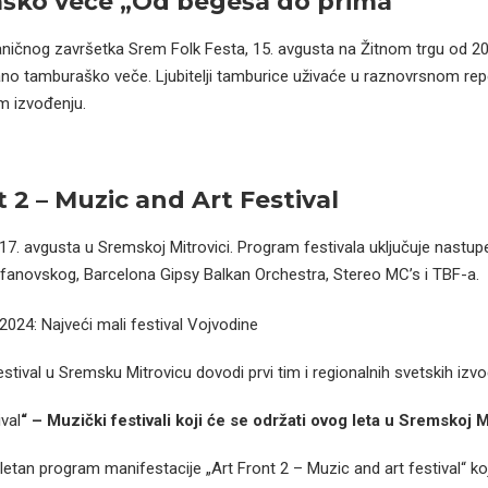
ško veče „Od begeša do prima“
ničnog završetka Srem Folk Festa, 15. avgusta na Žitnom trgu od 20
no tamburaško veče. Ljubitelji tamburice uživaće u raznovrsnom rep
m izvođenju.
t 2 – Muzic and Art Festival
17. avgusta u Sremskoj Mitrovici. Program festivala uključuje nastup
efanovskog, Barcelona Gipsy Balkan Orchestra, Stereo MC’s i TBF-a.
2024: Najveći mali festival Vojvodine
tival u Sremsku Mitrovicu dovodi prvi tim i regionalnih svetskih izv
val
“ – Muzički festivali koji će se održati ovog leta u Sremskoj Mi
etan program manifestacije „Art Front 2 – Muzic and art festival“ koj