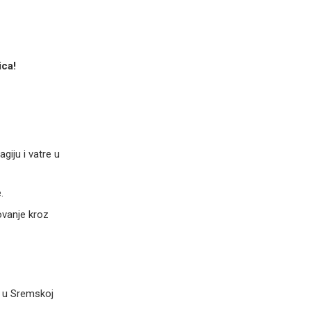
ica!
iju i vatre u
.
vanje kroz
i u Sremskoj