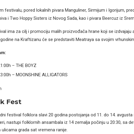
festivalu, pored lokalnih pivara Manguliner, Sirmijum i Igorijum, pred
piva i Two Hoppy Sisters iz Novog Sada, kao i pivara Beercuz iz Sre
ival ima za cilj i promociju malih proizvođača hrane koji se izdvajaju
 godine na Kraftizanu će se predstaviti Meatraya sa svojim vrhunski
am:
21:00h – THE BOYZ
 23:00h – MOONSHINE ALLIGATORS
n
k Fest
i festival folklora slavi 20 godina postojanja od 11. do 14. avgusta
ri, nastupi folklornih ansambala iz 14 zemalja počinju u 20:30, sa de
 ulicama grada sat vremena ranije.