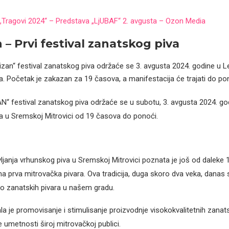
„Tragovi 2024“ – Predstava „LjUBAF“ 2. avgusta – Ozon Media
 – Prvi festival zanatskog piva
tizan“ festival zanatskog piva održaće se 3. avgusta 2024. godine u Le
 Početak je zakazan za 19 časova, a manifestacija će trajati do pon
“ festival zanatskog piva održaće se u subotu, 3. avgusta 2024. god
 u Sremskoj Mitrovici od 19 časova do ponoći.
janja vrhunskog piva u Sremskoj Mitrovici poznata je još od daleke 1
a prva mitrovačka pivara. Ova tradicija, duga skoro dva veka, danas 
ko zanatskih pivara u našem gradu.
ala je promovisanje i stimulisanje proizvodnje visokokvalitetnih zanats
e umetnosti široj mitrovačkoj publici.