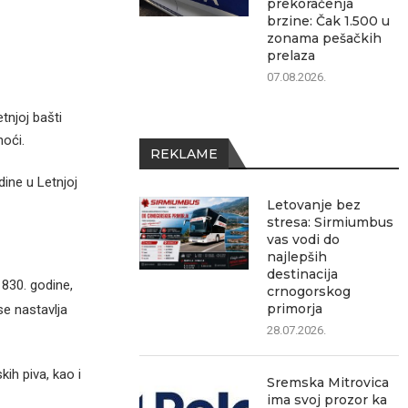
prekoračenja
brzine: Čak 1.500 u
zonama pešačkih
prelaza
07.08.2026.
tnjoj bašti
oći.
REKLAME
ine u Letnjoj
Letovanje bez
stresa: Sirmiumbus
vas vodi do
najlepših
destinacija
830. godine,
crnogorskog
primorja
se nastavlja
28.07.2026.
kih piva, kao i
Sremska Mitrovica
ima svoj prozor ka