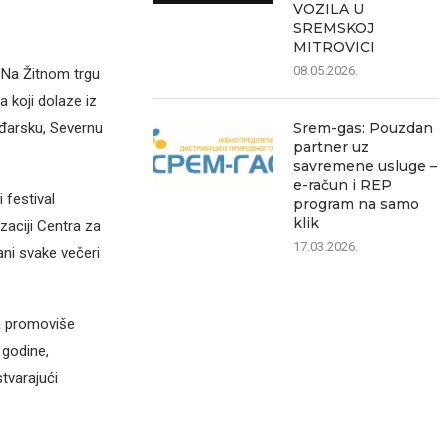
VOZILA U
SREMSKOJ
MITROVICI
08.05.2026.
. Na Žitnom trgu
a koji dolaze iz
ađarsku, Severnu
Srem-gas: Pouzdan
partner uz
savremene usluge –
e-račun i REP
 festival
program na samo
klik
zaciji Centra za
17.03.2026.
ani svake večeri
da promoviše
 godine,
stvarajući