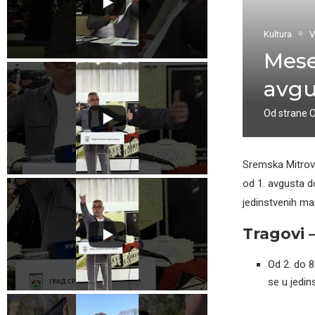
Kultura
V
Mese
avgu
Od strane
Sremska Mitrovi
od 1. avgusta d
jedinstvenih man
Tragovi 
Od 2. do 8
se u jedin