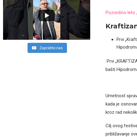
Pozorišno leto 
Kraftizan
Prvi „Kraf
Hipodroma.
Zapratite nas
Prvi „KRAFTIZAN
bašti Hipodroma
Umetnost spravl
kada je osnovan
kroz rad nekoli
Cilj ovog festiv
približavanje ov