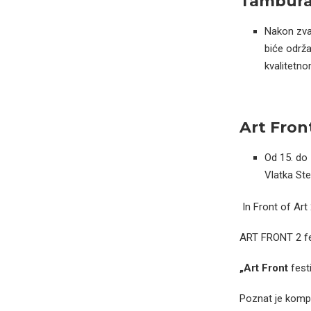
Tambura
Nakon zva
biće održa
kvalitetno
Art Fron
Od 15. do 
Vlatka St
In Front of Art 
ART FRONT 2 fes
„Art Front
festi
Poznat je kompl