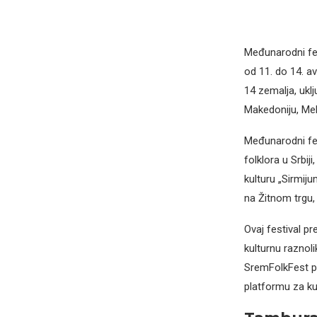
Međunarodni fes
od 11. do 14. av
14 zemalja, ukl
Makedoniju, Meks
Međunarodni fes
folklora u Srbij
kulturu „Sirmij
na Žitnom trgu,
Ovaj festival p
kulturnu raznoli
SremFolkFest pri
platformu za ku