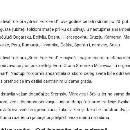
tival folklora „Srem Folk Fest”, ove godine će biti održan po 20. put
gusta ljubitelji folklora imaće priliku da uživaju u nastupima ansambal
jučujući Bugarsku, Boliviju, Bosnu i Hercegovinu, Gruziju, Kamerun, M
iko, Peru, Rumuniju, Hrvatsku, Češku, Španiju i, naravno, Srbiju.
tival folklora „Srem Folk Fest” – najveći i najposećeniji međunarodni
i, održava se pod pokroviteljstvom Grada Sremska Mitrovica i u organi
umart”. Nastupi folklornih ansambala iz skoro celog sveta biće održav
 a prethodiće im defilei centralnim ulicama grada.
redstavlja važan događaj za Sremsku Mitrovicu i Srbiju, jer ne samo 
kost, već i doprinosi očuvanju i unapređenju folklorne tradicije. Svake
vlači sve veći broj posetilaca, kako iz zemlje tako i iz inostranstva, 
lturnu razmenu i jačanje prijateljskih veza među narodima.