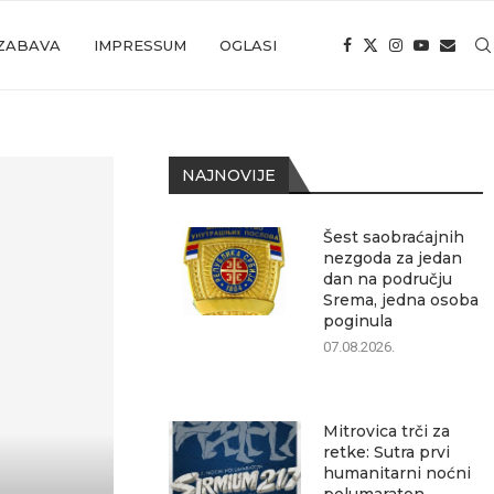
ZABAVA
IMPRESSUM
OGLASI
NAJNOVIJE
Šest saobraćajnih
nezgoda za jedan
dan na području
Srema, jedna osoba
poginula
07.08.2026.
Mitrovica trči za
retke: Sutra prvi
humanitarni noćni