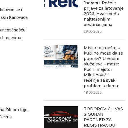
Jadranu: Počele
prijave za letovanje
staviće se i
2026, Hvar među
mskih Karlovaca.
najtraženijim
destinacijama
 autentičnošću i
29.05.2026.
m burgerima.
Mislite da nešto u
kući ne može da se
popravi? U većini
slučajeva – može:
Kućni majstor
Milutinović –
rešenje za svaki
problem u domu
18.05.2026.
TODOROVIĆ – VAŠ
 na Žitnom trgu.
SIGURAN
fileima
PARTNER ZA
REGISTRACIJU