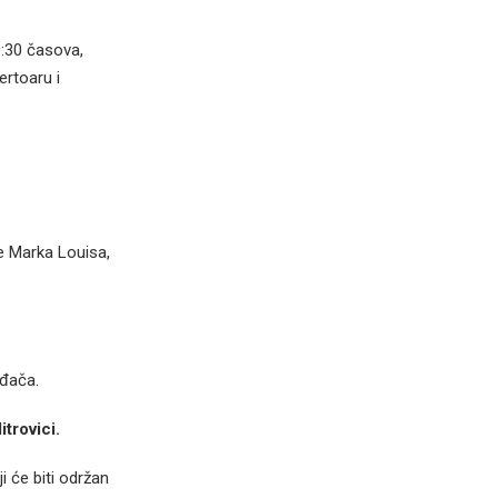
:30 časova,
ertoaru i
e Marka Louisa,
ođača.
trovici.
i će biti održan