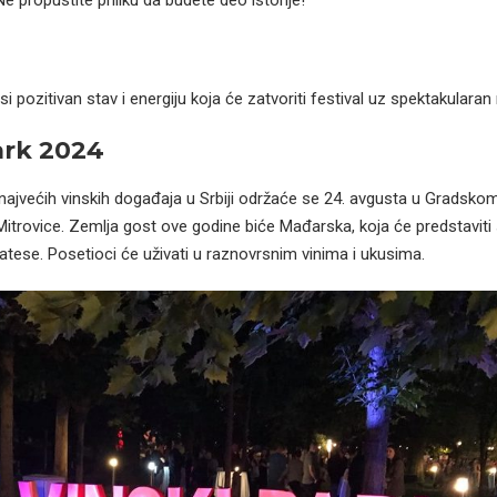
 pozitivan stav i energiju koja će zatvoriti festival uz spektakularan
ark 2024
ajvećih vinskih događaja u Srbiji održaće se 24. avgusta u Gradsko
trovice. Zemlja gost ove godine biće Mađarska, koja će predstaviti 
ikatese. Posetioci će uživati u raznovrsnim vinima i ukusima.