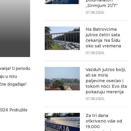
polumaraton
„Sirmijum 21/7“
07.08.2026.
Na Batrovcima
jutros četiri sata
čekanja: Na Šidu
oko sat vremena
07.08.2026.
vanja! U periodu
Vazduh jutros bolji,
ali se miris
ju u nizu
paljevine osećao i
ične događaje!
tokom noći: Evo šta
pokazuju merenja
07.08.2026.
24. Pridružite
Za tri dana
otkriveno više od
19.000