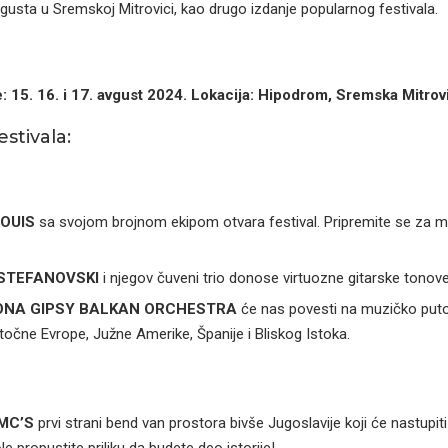
vgusta u Sremskoj Mitrovici, kao drugo izdanje popularnog festivala.
: 15. 16. i 17. avgust 2024. Lokacija: Hipodrom, Sremska Mitrov
stivala:
OUIS
sa svojom brojnom ekipom otvara festival. Pripremite se za mag
STEFANOVSKI
i njegov čuveni trio donose virtuozne gitarske tonove
NA GIPSY BALKAN ORCHESTRA
će nas povesti na muzičko puto
točne Evrope, Južne Amerike, Španije i Bliskog Istoka.
MC’S
prvi strani bend van prostora bivše Jugoslavije koji će nastupit
Ne propustite priliku da budete deo istorije!