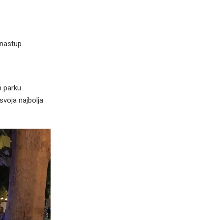
 nastup.
m parku
svoja najbolja