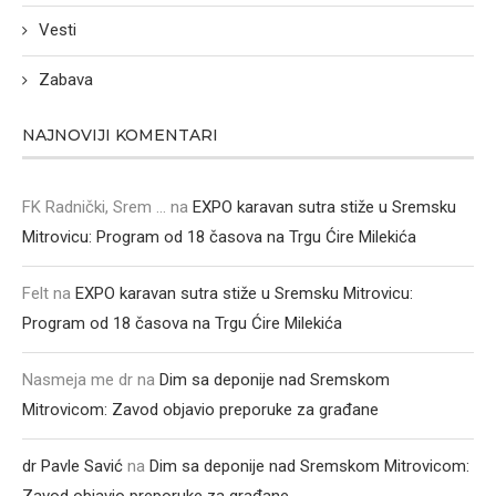
Vesti
Zabava
NAJNOVIJI KOMENTARI
FK Radnički, Srem ...
na
EXPO karavan sutra stiže u Sremsku
Mitrovicu: Program od 18 časova na Trgu Ćire Milekića
Felt
na
EXPO karavan sutra stiže u Sremsku Mitrovicu:
Program od 18 časova na Trgu Ćire Milekića
Nasmeja me dr
na
Dim sa deponije nad Sremskom
Mitrovicom: Zavod objavio preporuke za građane
dr Pavle Savić
na
Dim sa deponije nad Sremskom Mitrovicom: