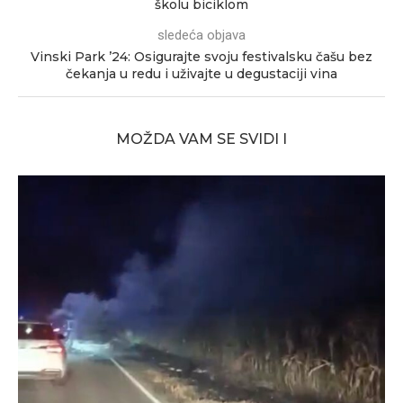
školu biciklom
sledeća objava
Vinski Park ’24: Osigurajte svoju festivalsku čašu bez
čekanja u redu i uživajte u degustaciji vina
MOŽDA VAM SE SVIDI I