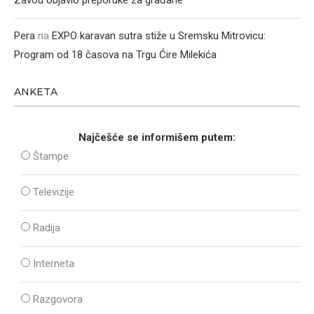
Zavod objavio preporuke za građane
Pera
na
EXPO karavan sutra stiže u Sremsku Mitrovicu:
Program od 18 časova na Trgu Ćire Milekića
ANKETA
Najčešće se informišem putem:
Štampe
Televizije
Radija
Interneta
Razgovora