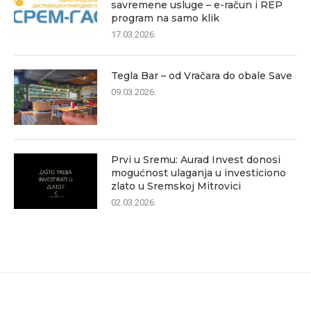
savremene usluge – e-račun i REP
program na samo klik
17.03.2026.
Tegla Bar – od Vračara do obale Save
09.03.2026.
Prvi u Sremu: Aurad Invest donosi
mogućnost ulaganja u investiciono
zlato u Sremskoj Mitrovici
02.03.2026.