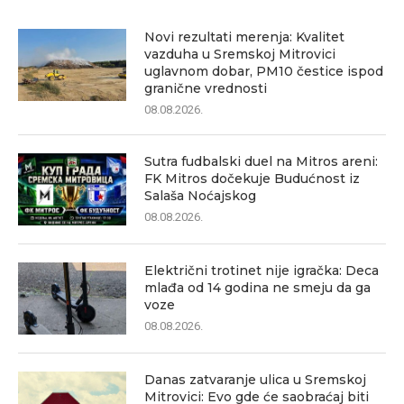
Novi rezultati merenja: Kvalitet
vazduha u Sremskoj Mitrovici
uglavnom dobar, PM10 čestice ispod
granične vrednosti
08.08.2026.
Sutra fudbalski duel na Mitros areni:
FK Mitros dočekuje Budućnost iz
Salaša Noćajskog
08.08.2026.
Električni trotinet nije igračka: Deca
mlađa od 14 godina ne smeju da ga
voze
08.08.2026.
Danas zatvaranje ulica u Sremskoj
Mitrovici: Evo gde će saobraćaj biti