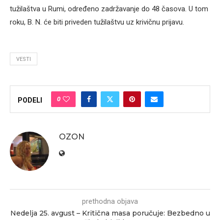
tužilaštva u Rumi, određeno zadržavanje do 48 časova. U tom
roku, B. N. će biti priveden tužilaštvu uz krivičnu prijavu.
VESTI
0
PODELI
OZON
prethodna objava
Nedelja 25. avgust – Kritična masa poručuje: Bezbedno u