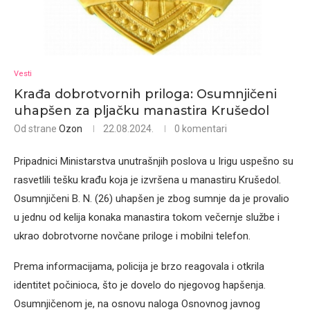
Vesti
Krađa dobrotvornih priloga: Osumnjičeni
uhapšen za pljačku manastira Krušedol
Od strane
Ozon
22.08.2024.
0 komentari
Pripadnici Ministarstva unutrašnjih poslova u Irigu uspešno su
rasvetlili tešku krađu koja je izvršena u manastiru Krušedol.
Osumnjičeni B. N. (26) uhapšen je zbog sumnje da je provalio
u jednu od kelija konaka manastira tokom večernje službe i
ukrao dobrotvorne novčane priloge i mobilni telefon.
Prema informacijama, policija je brzo reagovala i otkrila
identitet počinioca, što je dovelo do njegovog hapšenja.
Osumnjičenom je, na osnovu naloga Osnovnog javnog