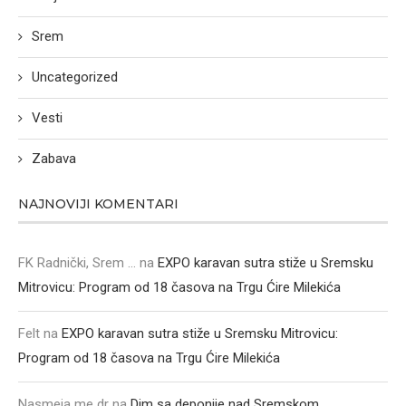
Srem
Uncategorized
Vesti
Zabava
NAJNOVIJI KOMENTARI
FK Radnički, Srem ...
na
EXPO karavan sutra stiže u Sremsku
Mitrovicu: Program od 18 časova na Trgu Ćire Milekića
Felt
na
EXPO karavan sutra stiže u Sremsku Mitrovicu:
Program od 18 časova na Trgu Ćire Milekića
Nasmeja me dr
na
Dim sa deponije nad Sremskom