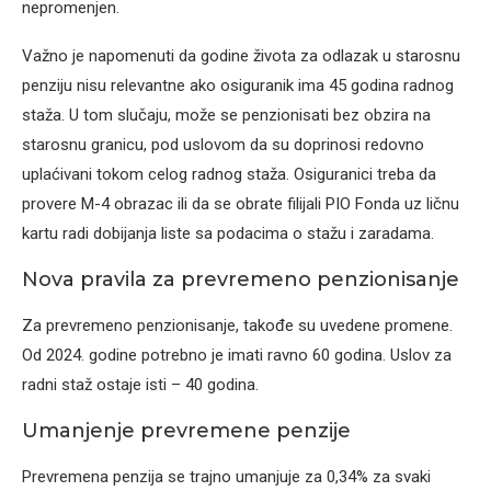
nepromenjen.
Važno je napomenuti da godine života za odlazak u starosnu
penziju nisu relevantne ako osiguranik ima 45 godina radnog
staža. U tom slučaju, može se penzionisati bez obzira na
starosnu granicu, pod uslovom da su doprinosi redovno
uplaćivani tokom celog radnog staža. Osiguranici treba da
provere M-4 obrazac ili da se obrate filijali PIO Fonda uz ličnu
kartu radi dobijanja liste sa podacima o stažu i zaradama.
Nova pravila za prevremeno penzionisanje
Za prevremeno penzionisanje, takođe su uvedene promene.
Od 2024. godine potrebno je imati ravno 60 godina. Uslov za
radni staž ostaje isti – 40 godina.
Umanjenje prevremene penzije
Prevremena penzija se trajno umanjuje za 0,34% za svaki