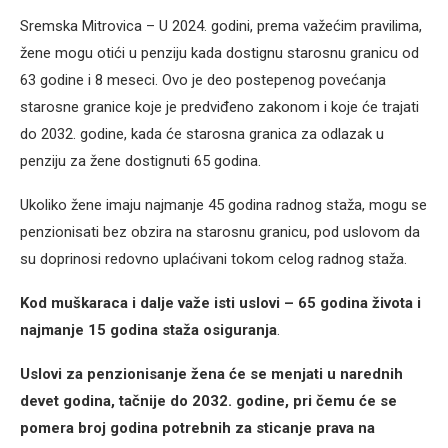
Sremska Mitrovica – U 2024. godini, prema važećim pravilima,
žene mogu otići u penziju kada dostignu starosnu granicu od
63 godine i 8 meseci. Ovo je deo postepenog povećanja
starosne granice koje je predviđeno zakonom i koje će trajati
do 2032. godine, kada će starosna granica za odlazak u
penziju za žene dostignuti 65 godina.
Ukoliko žene imaju najmanje 45 godina radnog staža, mogu se
penzionisati bez obzira na starosnu granicu, pod uslovom da
su doprinosi redovno uplaćivani tokom celog radnog staža.
Kod muškaraca i dalje važe isti uslovi – 65 godina života i
najmanje 15 godina staža osiguranja
.
Uslovi za penzionisanje žena će se menjati u narednih
devet godina, tačnije do 2032. godine, pri čemu će se
pomera broj godina potrebnih za sticanje prava na