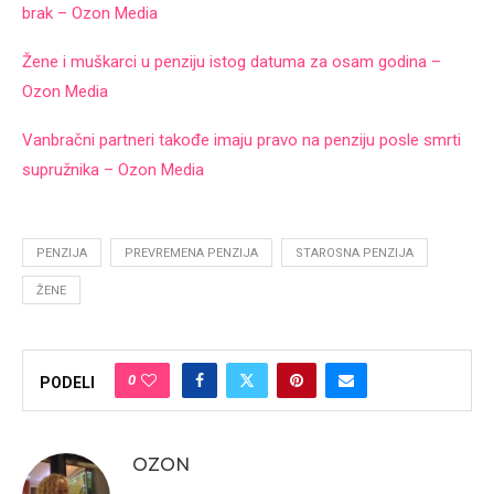
brak – Ozon Media
Žene i muškarci u penziju istog datuma za osam godina –
Ozon Media
Vanbračni partneri takođe imaju pravo na penziju posle smrti
supružnika – Ozon Media
PENZIJA
PREVREMENA PENZIJA
STAROSNA PENZIJA
ŽENE
0
PODELI
OZON