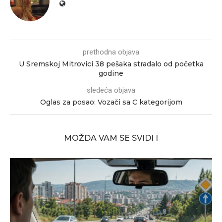
prethodna objava
U Sremskoj Mitrovici 38 pešaka stradalo od početka
godine
sledeća objava
Oglas za posao: Vozači sa C kategorijom
MOŽDA VAM SE SVIDI I