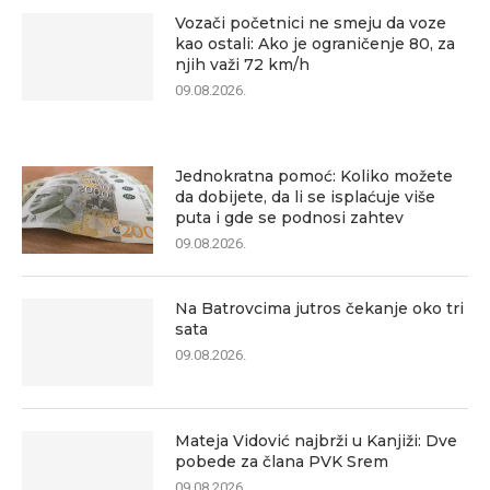
Vozači početnici ne smeju da voze
kao ostali: Ako je ograničenje 80, za
njih važi 72 km/h
09.08.2026.
Jednokratna pomoć: Koliko možete
da dobijete, da li se isplaćuje više
puta i gde se podnosi zahtev
09.08.2026.
Na Batrovcima jutros čekanje oko tri
sata
09.08.2026.
Mateja Vidović najbrži u Kanjiži: Dve
pobede za člana PVK Srem
09.08.2026.