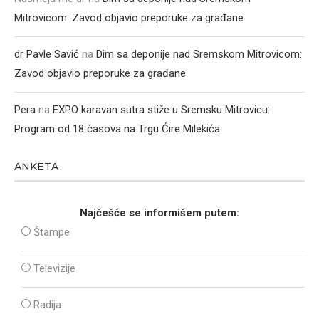
Mitrovicom: Zavod objavio preporuke za građane
dr Pavle Savić
na
Dim sa deponije nad Sremskom Mitrovicom:
Zavod objavio preporuke za građane
Pera
na
EXPO karavan sutra stiže u Sremsku Mitrovicu:
Program od 18 časova na Trgu Ćire Milekića
ANKETA
Najčešće se informišem putem:
Štampe
Televizije
Radija