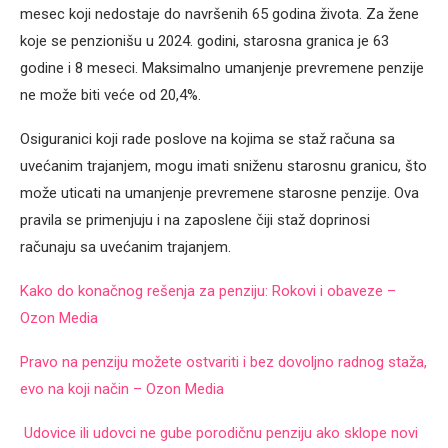
mesec koji nedostaje do navršenih 65 godina života. Za žene
koje se penzionišu u 2024. godini, starosna granica je 63
godine i 8 meseci. Maksimalno umanjenje prevremene penzije
ne može biti veće od 20,4%.
Osiguranici koji rade poslove na kojima se staž računa sa
uvećanim trajanjem, mogu imati sniženu starosnu granicu, što
može uticati na umanjenje prevremene starosne penzije. Ova
pravila se primenjuju i na zaposlene čiji staž doprinosi
računaju sa uvećanim trajanjem.
Kako do konačnog rešenja za penziju: Rokovi i obaveze –
Ozon Media
Pravo na penziju možete ostvariti i bez dovoljno radnog staža,
evo na koji način – Ozon Media
Udovice ili udovci ne gube porodičnu penziju ako sklope novi