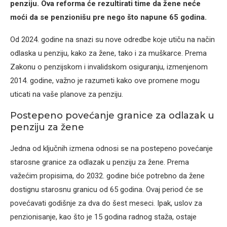
penziju. Ova reforma će rezultirati time da žene neće
moći da se penzionišu pre nego što napune 65 godina.
Od 2024. godine na snazi su nove odredbe koje utiču na način
odlaska u penziju, kako za žene, tako i za muškarce. Prema
Zakonu o penzijskom i invalidskom osiguranju, izmenjenom
2014. godine, važno je razumeti kako ove promene mogu
uticati na vaše planove za penziju.
Postepeno povećanje granice za odlazak u
penziju za žene
Jedna od ključnih izmena odnosi se na postepeno povećanje
starosne granice za odlazak u penziju za žene. Prema
važećim propisima, do 2032. godine biće potrebno da žene
dostignu starosnu granicu od 65 godina. Ovaj period će se
povećavati godišnje za dva do šest meseci. Ipak, uslov za
penzionisanje, kao što je 15 godina radnog staža, ostaje