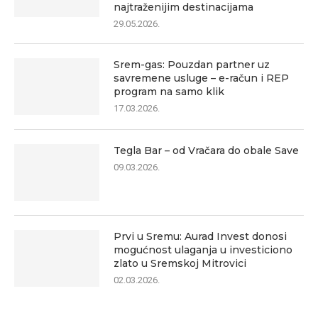
najtraženijim destinacijama
29.05.2026.
Srem-gas: Pouzdan partner uz
savremene usluge – e-račun i REP
program na samo klik
17.03.2026.
Tegla Bar – od Vračara do obale Save
09.03.2026.
Prvi u Sremu: Aurad Invest donosi
mogućnost ulaganja u investiciono
zlato u Sremskoj Mitrovici
02.03.2026.