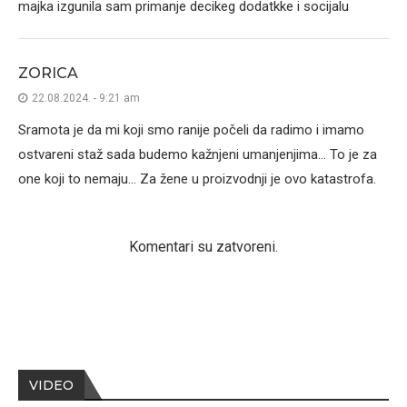
majka izgunila sam primanje decikeg dodatkke i socijalu
ZORICA
22.08.2024. - 9:21 am
Sramota je da mi koji smo ranije počeli da radimo i imamo
ostvareni staž sada budemo kažnjeni umanjenjima… To je za
one koji to nemaju… Za žene u proizvodnji je ovo katastrofa.
Komentari su zatvoreni.
VIDEO