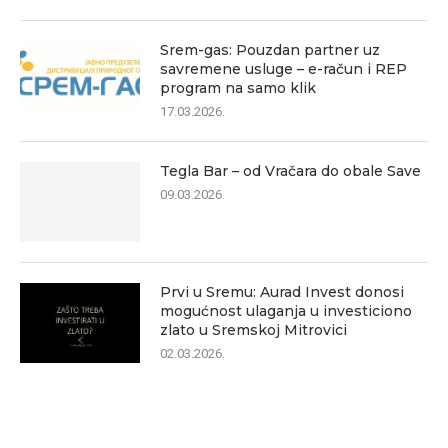
Srem-gas: Pouzdan partner uz
savremene usluge – e-račun i REP
program na samo klik
17.03.2026.
Tegla Bar – od Vračara do obale Save
09.03.2026.
Prvi u Sremu: Aurad Invest donosi
mogućnost ulaganja u investiciono
zlato u Sremskoj Mitrovici
02.03.2026.