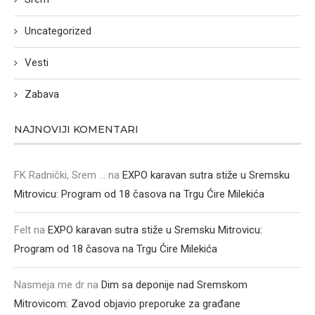
Uncategorized
Vesti
Zabava
NAJNOVIJI KOMENTARI
FK Radnički, Srem ...
na
EXPO karavan sutra stiže u Sremsku
Mitrovicu: Program od 18 časova na Trgu Ćire Milekića
Felt
na
EXPO karavan sutra stiže u Sremsku Mitrovicu:
Program od 18 časova na Trgu Ćire Milekića
Nasmeja me dr
na
Dim sa deponije nad Sremskom
Mitrovicom: Zavod objavio preporuke za građane