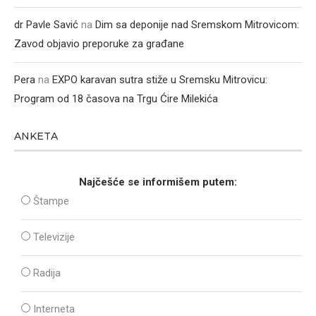
dr Pavle Savić
na
Dim sa deponije nad Sremskom Mitrovicom:
Zavod objavio preporuke za građane
Pera
na
EXPO karavan sutra stiže u Sremsku Mitrovicu:
Program od 18 časova na Trgu Ćire Milekića
ANKETA
Najčešće se informišem putem:
Štampe
Televizije
Radija
Interneta