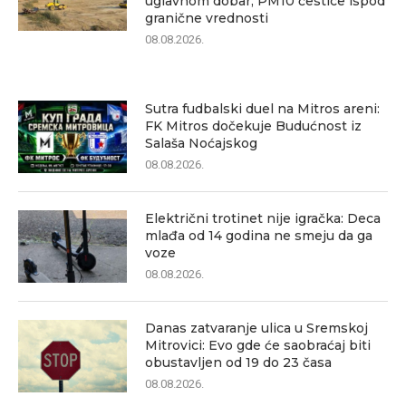
uglavnom dobar, PM10 čestice ispod
granične vrednosti
08.08.2026.
Sutra fudbalski duel na Mitros areni:
FK Mitros dočekuje Budućnost iz
Salaša Noćajskog
08.08.2026.
Električni trotinet nije igračka: Deca
mlađa od 14 godina ne smeju da ga
voze
08.08.2026.
Danas zatvaranje ulica u Sremskoj
Mitrovici: Evo gde će saobraćaj biti
obustavljen od 19 do 23 časa
08.08.2026.