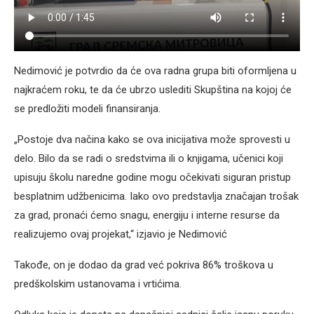
Nedimović je potvrdio da će ova radna grupa biti oformljena u
najkraćem roku, te da će ubrzo uslediti Skupština na kojoj će
se predložiti modeli finansiranja.
„Postoje dva načina kako se ova inicijativa može sprovesti u
delo. Bilo da se radi o sredstvima ili o knjigama, učenici koji
upisuju školu naredne godine mogu očekivati siguran pristup
besplatnim udžbenicima. Iako ovo predstavlja značajan trošak
za grad, pronaći ćemo snagu, energiju i interne resurse da
realizujemo ovaj projekat,“ izjavio je Nedimović
Takođe, on je dodao da grad već pokriva 86% troškova u
predškolskim ustanovama i vrtićima.