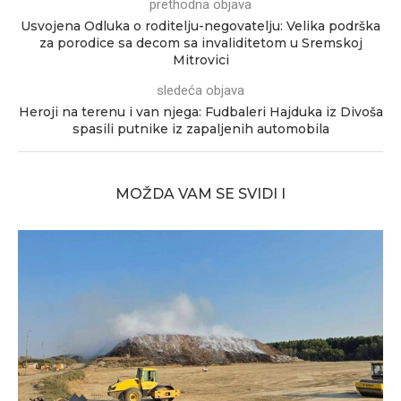
prethodna objava
Usvojena Odluka o roditelju-negovatelju: Velika podrška
za porodice sa decom sa invaliditetom u Sremskoj
Mitrovici
sledeća objava
Heroji na terenu i van njega: Fudbaleri Hajduka iz Divoša
spasili putnike iz zapaljenih automobila
MOŽDA VAM SE SVIDI I