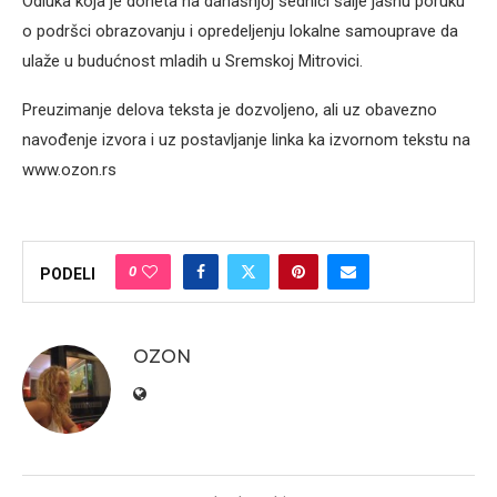
Odluka koja je doneta na današnjoj sednici šalje jasnu poruku
o podršci obrazovanju i opredeljenju lokalne samouprave da
ulaže u budućnost mladih u Sremskoj Mitrovici.
Preuzimanje delova teksta je dozvoljeno, ali uz obavezno
navođenje izvora i uz postavljanje linka ka izvornom tekstu na
www.ozon.rs
0
PODELI
OZON