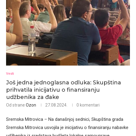
Vesti
Još jedna jednoglasna odluka: Skupština
prihvatila inicijativu o finansiranju
udžbenika za đake
Od strane
Ozon
27.08.2024.
0 komentari
Sremska Mitrovica – Na današnjoj sednici, Skupština grada
Sremska Mitrovica usvojila je inicijativu o finansiranju nabavke
udžbenika iz sredstava budžeta lokalne samouprave.