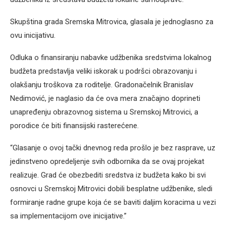
Skupština grada Sremska Mitrovica, glasala je jednoglasno za
ovu inicijativu.
Odluka o finansiranju nabavke udžbenika sredstvima lokalnog
budžeta predstavlja veliki iskorak u podršci obrazovanju i
olakšanju troškova za roditelje. Gradonačelnik Branislav
Nedimović, je naglasio da će ova mera značajno doprineti
unapređenju obrazovnog sistema u Sremskoj Mitrovici, a
porodice će biti finansijski rasterećene.
“Glasanje o ovoj tački dnevnog reda prošlo je bez rasprave, uz
jedinstveno opredeljenje svih odbornika da se ovaj projekat
realizuje. Grad će obezbediti sredstva iz budžeta kako bi svi
osnovci u Sremskoj Mitrovici dobili besplatne udžbenike, sledi
formiranje radne grupe koja će se baviti daljim koracima u vezi
sa implementacijom ove inicijative.”