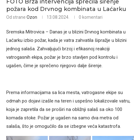
FOTO Brza intervencija sprečila širenje
požara kod Drvnog kombinata u Laćarku
Od strane
Ozon
13.08.2024.
0 komentari
Sremska Mitrovica – Danas je u blizini Drvnog kombinata u
Laćarku izbio požar, kada je vatra zahvatila šipražje u blizini
jednog salaša. Zahvaljujući brzoj i efikasnoj reakciji
vatrogasnih ekipa, požar je brzo stavljen pod kontrolu i
ugašen, čime je sprečeno njegovo dalje širenje.
Prema informacijama sa lica mesta, vatrogasne ekipe su
odmah po dojavi izašle na teren i uspešno lokalizovale vatru,
koja je zapretila da se proširi na obližnji salaš sa oko 100
komada stoke. Požar je ugašen na samo dva metra od
salaša, što je omogućilo da se izbegne veća katastrofa.