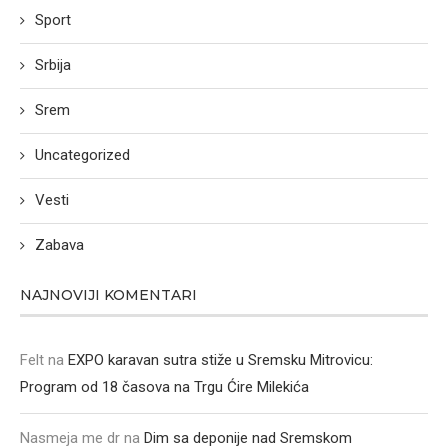
Sport
Srbija
Srem
Uncategorized
Vesti
Zabava
NAJNOVIJI KOMENTARI
Felt
na
EXPO karavan sutra stiže u Sremsku Mitrovicu:
Program od 18 časova na Trgu Ćire Milekića
Nasmeja me dr
na
Dim sa deponije nad Sremskom