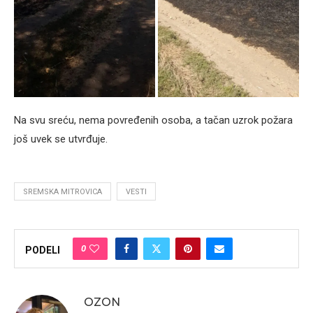
Na svu sreću, nema povređenih osoba, a tačan uzrok požara
još uvek se utvrđuje.
SREMSKA MITROVICA
VESTI
0
PODELI
OZON