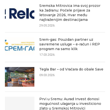
Sremska Mitrovica ima svoj prozor
ka Jadranu: Počele prijave za
letovanje 2026, Hvar među
najtraženijim destinacijama
29.05.2026.
Srem-gas: Pouzdan partner uz
savremene usluge – e-račun i REP
program na samo klik
17.03.2026.
Tegla Bar – od Vračara do obale Save
09.03.2026.
Prvi u Sremu: Aurad Invest donosi
mogućnost ulaganja u investiciono
zlato u Sremskoj Mitrovici