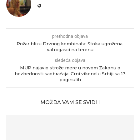
prethodna objava
Požar blizu Drvnog kombinata: Stoka ugrožena,
vatrogasci na terenu
sledeća objava
MUP najavio strože mere u novom Zakonu o
bezbednosti saobraćaja: Crni vikend u Srbiji sa 13
poginulih
MOŽDA VAM SE SVIDI I