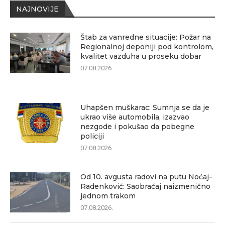
NAJNOVIJE
Štab za vanredne situacije: Požar na
Regionalnoj deponiji pod kontrolom,
kvalitet vazduha u proseku dobar
07.08.2026.
Uhapšen muškarac: Sumnja se da je
ukrao više automobila, izazvao
nezgode i pokušao da pobegne
policiji
07.08.2026.
Od 10. avgusta radovi na putu Noćaj–
Radenković: Saobraćaj naizmenično
jednom trakom
07.08.2026.