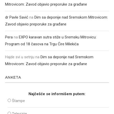
Mitrovicom: Zavod objavio preporuke za građane
dr Pavle Savić
na
Dim sa deponije nad Sremskom Mitrovicom:
Zavod objavio preporuke za građane
Pera
na
EXPO karavan sutra stiže u Sremsku Mitrovicu:
Program od 18 časova na Trgu Ćire Milekića
Hajde svi u setnju
na
Dim sa deponije nad Sremskom
Mitrovicom: Zavod objavio preporuke za građane
ANKETA
Najčešće se informišem putem:
Štampe
Televizije