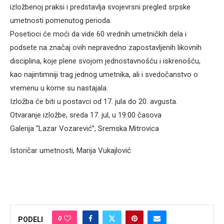
izložbenoj praksi i predstavlja svojevrsni pregled srpske
umetnosti pomenutog perioda.
Posetioci će moći da vide 60 vrednih umetničkih dela i
podsete na značaj ovih nepravedno zapostavljenih likovnih
disciplina, koje plene svojom jednostavnošću i iskrenošću,
kao najintimniji trag jednog umetnika, ali i svedočanstvo o
vremenu u kome su nastajala.
Izložba će biti u postavci od 17. jula do 20. avgusta.
Otvaranje izložbe, sreda 17. jul, u 19:00 časova
Galerija “Lazar Vozarević”, Sremska Mitrovica
Istoričar umetnosti, Marija Vukajlović
0
PODELI