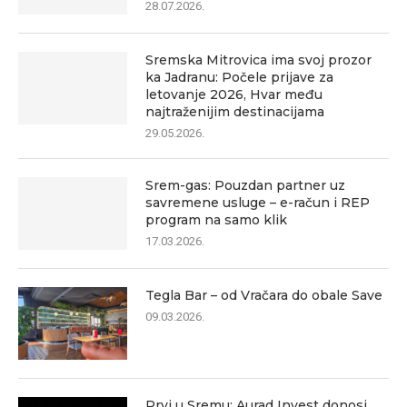
28.07.2026.
Sremska Mitrovica ima svoj prozor
ka Jadranu: Počele prijave za
letovanje 2026, Hvar među
najtraženijim destinacijama
29.05.2026.
Srem-gas: Pouzdan partner uz
savremene usluge – e-račun i REP
program na samo klik
17.03.2026.
Tegla Bar – od Vračara do obale Save
09.03.2026.
Prvi u Sremu: Aurad Invest donosi