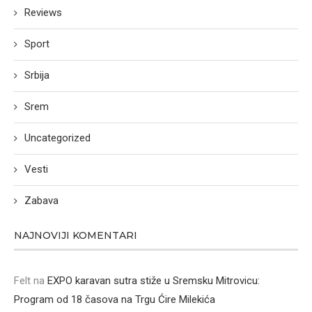
Reviews
Sport
Srbija
Srem
Uncategorized
Vesti
Zabava
NAJNOVIJI KOMENTARI
Felt
na
EXPO karavan sutra stiže u Sremsku Mitrovicu:
Program od 18 časova na Trgu Ćire Milekića