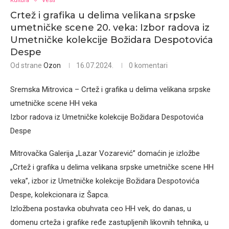
Kultura
Vesti
Crtež i grafika u delima velikana srpske
umetničke scene 20. veka: Izbor radova iz
Umetničke kolekcije Božidara Despotovića
Despe
Od strane
Ozon
16.07.2024.
0 komentari
Sremska Mitrovica – Crtež i grafika u delima velikana srpske
umetničke scene HH veka
Izbor radova iz Umetničke kolekcije Božidara Despotovića
Despe
Mitrovačka Galerija „Lazar Vozarević” domaćin je izložbe
„Crtež i grafika u delima velikana srpske umetničke scene HH
veka”, izbor iz Umetničke kolekcije Božidara Despotovića
Despe, kolekcionara iz Šapca.
Izložbena postavka obuhvata ceo HH vek, do danas, u
domenu crteža i grafike ređe zastupljenih likovnih tehnika, u