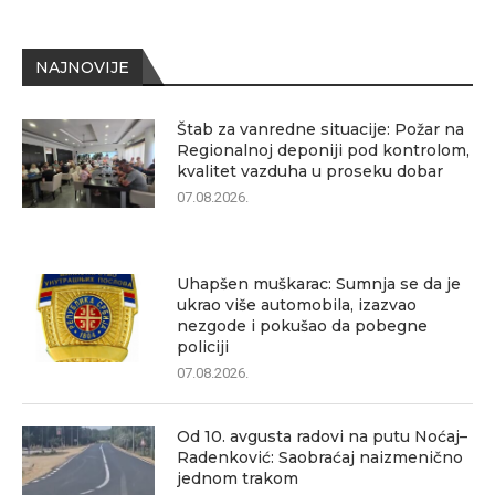
NAJNOVIJE
Štab za vanredne situacije: Požar na
Regionalnoj deponiji pod kontrolom,
kvalitet vazduha u proseku dobar
07.08.2026.
Uhapšen muškarac: Sumnja se da je
ukrao više automobila, izazvao
nezgode i pokušao da pobegne
policiji
07.08.2026.
Od 10. avgusta radovi na putu Noćaj–
Radenković: Saobraćaj naizmenično
jednom trakom