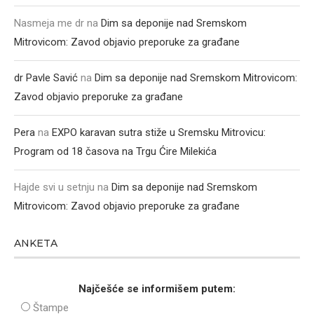
Nasmeja me dr
na
Dim sa deponije nad Sremskom
Mitrovicom: Zavod objavio preporuke za građane
dr Pavle Savić
na
Dim sa deponije nad Sremskom Mitrovicom:
Zavod objavio preporuke za građane
Pera
na
EXPO karavan sutra stiže u Sremsku Mitrovicu:
Program od 18 časova na Trgu Ćire Milekića
Hajde svi u setnju
na
Dim sa deponije nad Sremskom
Mitrovicom: Zavod objavio preporuke za građane
ANKETA
Najčešće se informišem putem:
Štampe