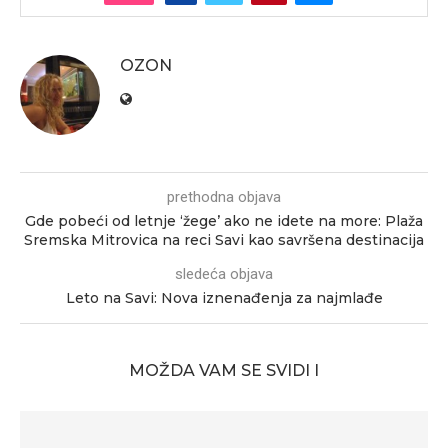
OZON
prethodna objava
Gde pobeći od letnje ‘žege’ ako ne idete na more: Plaža
Sremska Mitrovica na reci Savi kao savršena destinacija
sledeća objava
Leto na Savi: Nova iznenađenja za najmlađe
MOŽDA VAM SE SVIDI I