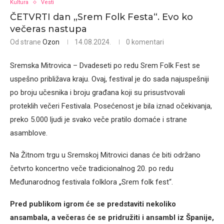
Kultura
Vesti
ČETVRTI dan „Srem Folk Festa“. Evo ko
večeras nastupa
Od strane
Ozon
14.08.2024.
0 komentari
Sremska Mitrovica – Dvadeseti po redu Srem Folk Fest se
uspešno približava kraju. Ovaj, festival je do sada najuspešniji
po broju učesnika i broju građana koji su prisustvovali
proteklih večeri Festivala. Posećenost je bila iznad očekivanja,
preko 5.000 ljudi je svako veče pratilo domaće i strane
asamblove.
Na Žitnom trgu u Sremskoj Mitrovici danas će biti održano
četvrto koncertno veče tradicionalnog 20. po redu
Međunarodnog festivala folklora „Srem folk fest“.
Pred publikom igrom će se predstaviti nekoliko
ansambala, a večeras će se pridružiti i ansambl iz Španije,