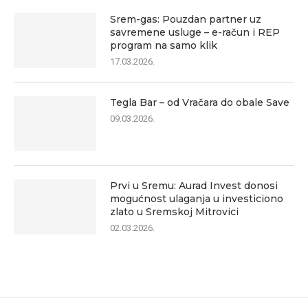
Srem-gas: Pouzdan partner uz
savremene usluge – e-račun i REP
program na samo klik
17.03.2026.
Tegla Bar – od Vračara do obale Save
09.03.2026.
Prvi u Sremu: Aurad Invest donosi
mogućnost ulaganja u investiciono
zlato u Sremskoj Mitrovici
02.03.2026.