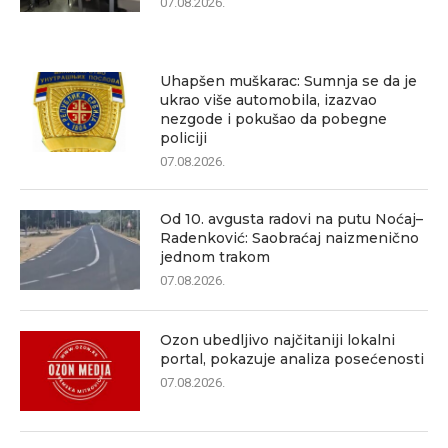
07.08.2026.
Uhapšen muškarac: Sumnja se da je
ukrao više automobila, izazvao
nezgode i pokušao da pobegne
policiji
07.08.2026.
Od 10. avgusta radovi na putu Noćaj–
Radenković: Saobraćaj naizmenično
jednom trakom
07.08.2026.
Ozon ubedljivo najčitaniji lokalni
portal, pokazuje analiza posećenosti
07.08.2026.