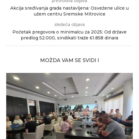
prethodna objava
Akcija sređivanja grada nastavljena: Osvežene ulice u
užem centru Sremske Mitrovice
sledeća objava
Početak pregovora o minimalcu za 2025: Od države
predlog 52.000, sindikati traže 61.858 dinara
MOŽDA VAM SE SVIDI I