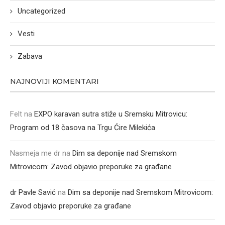
Uncategorized
Vesti
Zabava
NAJNOVIJI KOMENTARI
Felt
na
EXPO karavan sutra stiže u Sremsku Mitrovicu:
Program od 18 časova na Trgu Ćire Milekića
Nasmeja me dr
na
Dim sa deponije nad Sremskom
Mitrovicom: Zavod objavio preporuke za građane
dr Pavle Savić
na
Dim sa deponije nad Sremskom Mitrovicom:
Zavod objavio preporuke za građane