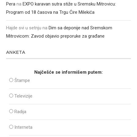
Pera
na
EXPO karavan sutra stiže u Sremsku Mitrovicu:
Program od 18 časova na Trgu Ćire Milekića
Hajde svi u setnju
na
Dim sa deponije nad Sremskom
Mitrovicom: Zavod objavio preporuke za građane
ANKETA
Najčešće se informišem putem:
Štampe
Televizije
Radija
Interneta