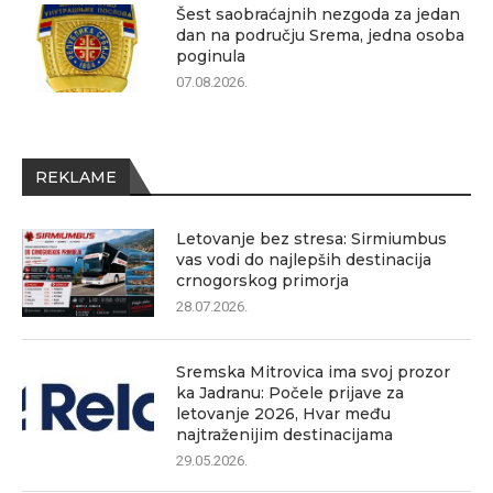
Šest saobraćajnih nezgoda za jedan
dan na području Srema, jedna osoba
poginula
07.08.2026.
REKLAME
Letovanje bez stresa: Sirmiumbus
vas vodi do najlepših destinacija
crnogorskog primorja
28.07.2026.
Sremska Mitrovica ima svoj prozor
ka Jadranu: Počele prijave za
letovanje 2026, Hvar među
najtraženijim destinacijama
29.05.2026.