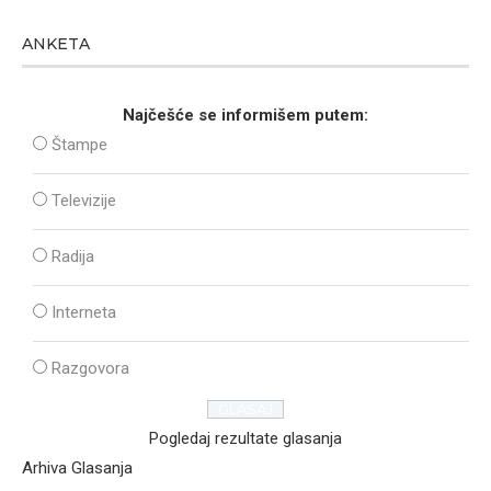
ANKETA
Najčešće se informišem putem:
Štampe
Televizije
Radija
Interneta
Razgovora
Pogledaj rezultate glasanja
Arhiva Glasanja