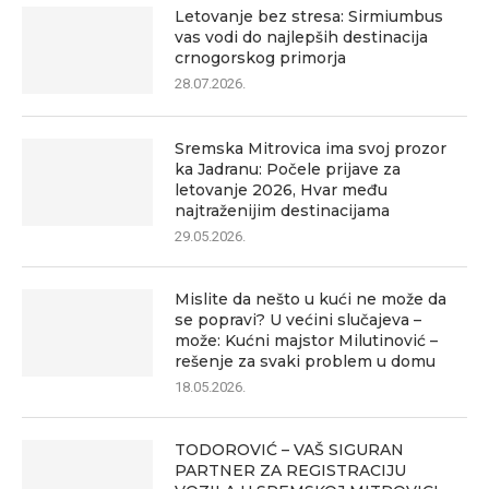
Letovanje bez stresa: Sirmiumbus
vas vodi do najlepših destinacija
crnogorskog primorja
28.07.2026.
Sremska Mitrovica ima svoj prozor
ka Jadranu: Počele prijave za
letovanje 2026, Hvar među
najtraženijim destinacijama
29.05.2026.
Mislite da nešto u kući ne može da
se popravi? U većini slučajeva –
može: Kućni majstor Milutinović –
rešenje za svaki problem u domu
18.05.2026.
TODOROVIĆ – VAŠ SIGURAN
PARTNER ZA REGISTRACIJU