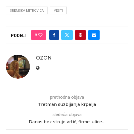
SREMSKA MITROVICA
VESTI
0
PODELI
OZON
prethodna objava
Tretman suzbijanja krpelja
sledeća objava
Danas bez struje vrtić, firme, ulice…