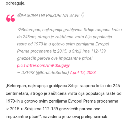
odreaguje.
😱FASCINATNI PRIZORI NA SAVI! 👇
🦅Belorepan, najkrupnija grabljivica Srbije raspona krila i
do 245cm, strogo je zaštićena vrsta čija populacija
raste od 1970-ih u gotovo svim zemljama Evrope!
Prema procenama iz 2015. u Srbiji ima 112-139
gnezdećih parova ove impozantne ptice!
pic.twitter.com/ImKd5ugwjy
— DZPPS (@BirdLifeSerbia)
April 12, 2023
„Belorepan, najkrupnija grabljivica Srbije raspona krila i do 245
centimetara, strogo je zaštićena vrsta čija populacija raste od
1970-ih u gotovo svim zemljama Evrope! Prema procenama
iz 2015. u Srbiji ima 112-139 gnezdećih parova ove
impozantne ptice!“, navedeno je uz ovaj prelep snimak.