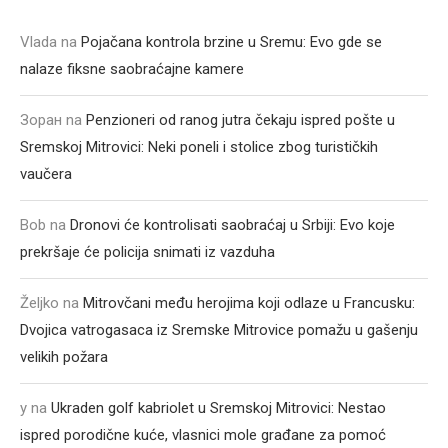
Vlada
na
Pojačana kontrola brzine u Sremu: Evo gde se
nalaze fiksne saobraćajne kamere
Зоран
na
Penzioneri od ranog jutra čekaju ispred pošte u
Sremskoj Mitrovici: Neki poneli i stolice zbog turističkih
vaučera
Bob
na
Dronovi će kontrolisati saobraćaj u Srbiji: Evo koje
prekršaje će policija snimati iz vazduha
Željko
na
Mitrovčani među herojima koji odlaze u Francusku:
Dvojica vatrogasaca iz Sremske Mitrovice pomažu u gašenju
velikih požara
y
na
Ukraden golf kabriolet u Sremskoj Mitrovici: Nestao
ispred porodične kuće, vlasnici mole građane za pomoć