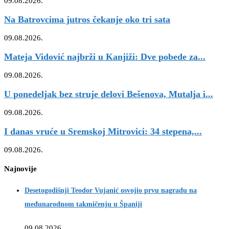
09.08.2026.
Na Batrovcima jutros čekanje oko tri sata
09.08.2026.
Mateja Vidović najbrži u Kanjiži: Dve pobede za...
09.08.2026.
U ponedeljak bez struje delovi Bešenova, Mutalja i...
09.08.2026.
I danas vruće u Sremskoj Mitrovici: 34 stepena,...
09.08.2026.
Najnovije
Desetogodišnji Teodor Vujanić osvojio prvu nagradu na
međunarodnom takmičenju u Španiji
09.08.2026.