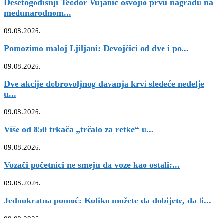
Desetogodišnji Teodor Vujanić osvojio prvu nagradu na
međunarodnom...
09.08.2026.
Pomozimo maloj Ljiljani: Devojčici od dve i po...
09.08.2026.
Dve akcije dobrovoljnog davanja krvi sledeće nedelje
u...
09.08.2026.
Više od 850 trkača „trčalo za retke“ u...
09.08.2026.
Vozači početnici ne smeju da voze kao ostali:...
09.08.2026.
Jednokratna pomoć: Koliko možete da dobijete, da li...