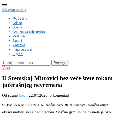
Početna
Srbija
Srem
Sremska Mitrovica
Kultura
Sport
Zabava
Impressum
Oglasi
Pretraga
Vesti
U Sremskoj Mitrovici bez veće štete tokom
jučerašnjeg nevremena
Od strane
Ozon
22.07.2023.
0 komentari
SREMSKA MITROVICA. Noćas oko 20.30 časova, mračni olujni
oblaci nadvili su se nad gradom. Snažna grmljavina besnela je oko