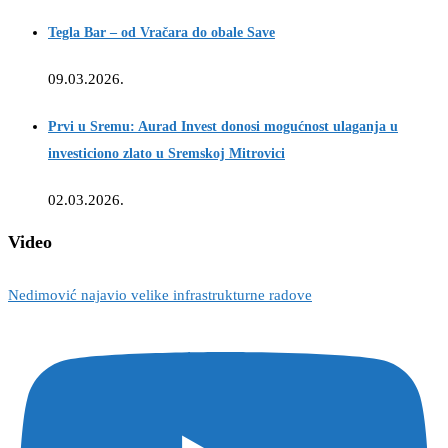
Tegla Bar – od Vračara do obale Save
09.03.2026.
Prvi u Sremu: Aurad Invest donosi mogućnost ulaganja u
investiciono zlato u Sremskoj Mitrovici
02.03.2026.
Video
Nedimović najavio velike infrastrukturne radove