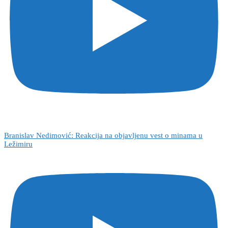
Branislav Nedimović: Reakcija na objavljenu vest o minama u
Ležimiru