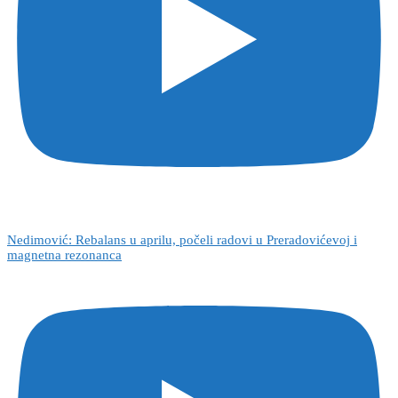
Nedimović: Rebalans u aprilu, počeli radovi u Preradovićevoj i
magnetna rezonanca