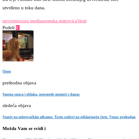
utvrđeno u toku dana.
nevreme
ozon media
sremska mitrovica
Vesti
Podeli
0
Facebook
Twitter
Pinterest
Email
Ozon
prethodna objava
Smena sunca i oblaka, nepogode moguće i danas
sledeća objava
Stanje na mitrovačkim ulicama: Traju radovi na otklanjanju štete. Venac prohodan
Možda Vam se svidi i