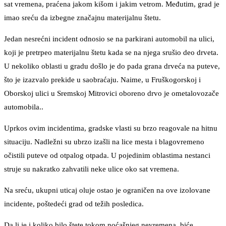
sat vremena, praćena jakom kišom i jakim vetrom. Međutim, grad je
imao sreću da izbegne značajnu materijalnu štetu.
Jedan nesrećni incident odnosio se na parkirani automobil na ulici,
koji je pretrpeo materijalnu štetu kada se na njega srušio deo drveta.
U nekoliko oblasti u gradu došlo je do pada grana drveća na puteve,
što je izazvalo prekide u saobraćaju. Naime, u Fruškogorskoj i
Oborskoj ulici u Sremskoj Mitrovici oboreno drvo je ometalovozače
automobila..
Uprkos ovim incidentima, gradske vlasti su brzo reagovale na hitnu
situaciju. Nadležni su ubrzo izašli na lice mesta i blagovremeno
očistili puteve od otpalog otpada. U pojedinim oblastima nestanci
struje su nakratko zahvatili neke ulice oko sat vremena.
Na sreću, ukupni uticaj oluje ostao je ograničen na ove izolovane
incidente, poštedeći grad od težih posledica.
Da li je i koliko bilo štete tokom noćašnjeg nevremena, biće