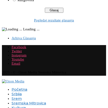
Pogledaj rezultate glasanja
Loading ...
Arhiva Glasanja
Facebook
Twitter
Instagram
Youtube
Email
2025 - © - Ozon Media Sremska Mitrovica
Početna
Srbija
Srem
Sremska Mitrovica
Kultura