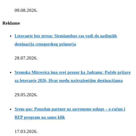
09.08.2026.
Reklame
Letovanje bez stresa: Sirmiumbus vas vodi do najlepših
destinacija crnogorskog primorja
28.07.2026.
Sremska Mitrovica ima svoj prozor ka Jadranu: Počele prijave
za letovanje 2026, Hvar među najtraženijim destinacijama
29.05.2026.
Srem-gas: Pouzdan partner uz savremene usluge – e-račun i
REP program na samo klik
17.03.2026.