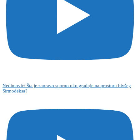
Nedimović: Šta je zapravo sporno oko gradnje na prostoru bivšeg
Sirmodeksa?