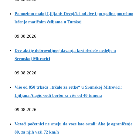
Pomozimo maloj Ljiljani: Devojčici od dve i po godine potrebno
lečenje matičnim ćelijama u Turskoj
09.08.2026.
Dve akcije dobrovoljnog davanja krvi sledeće nedelje u
Sremskoj Mitrovici
09.08.2026.
Više od 850 trkača „trčalo za retke“ u Sremskoj Mitrovici:
Ljiljana Alagić vodi borbu sa više od 40 tumora
09.08.2026.
Vozači početnici ne smeju da voze kao ostali: Ako je ograničenje
80, za njih važi 72 km/h