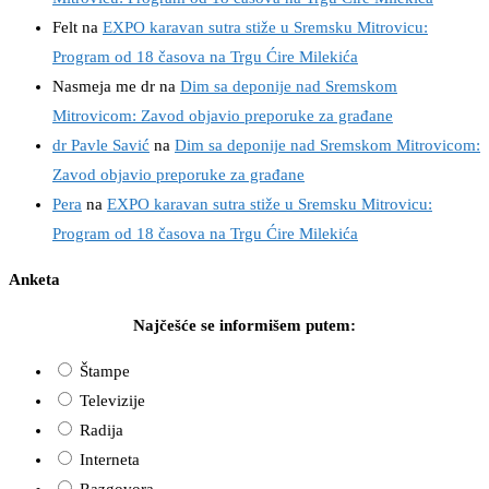
Felt
na
EXPO karavan sutra stiže u Sremsku Mitrovicu:
Program od 18 časova na Trgu Ćire Milekića
Nasmeja me dr
na
Dim sa deponije nad Sremskom
Mitrovicom: Zavod objavio preporuke za građane
dr Pavle Savić
na
Dim sa deponije nad Sremskom Mitrovicom:
Zavod objavio preporuke za građane
Pera
na
EXPO karavan sutra stiže u Sremsku Mitrovicu:
Program od 18 časova na Trgu Ćire Milekića
Anketa
Najčešće se informišem putem:
Štampe
Televizije
Radija
Interneta
Razgovora