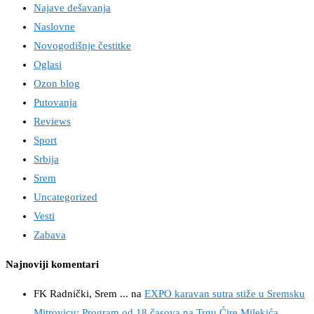
Najave dešavanja
Naslovne
Novogodišnje čestitke
Oglasi
Ozon blog
Putovanja
Reviews
Sport
Srbija
Srem
Uncategorized
Vesti
Zabava
Najnoviji komentari
FK Radnički, Srem ...
na
EXPO karavan sutra stiže u Sremsku
Mitrovicu: Program od 18 časova na Trgu Ćire Milekića